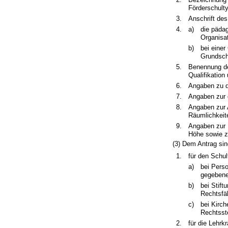
Förderschult
3.
Anschrift des
4.
a)
die päda
Organisat
b)
bei eine
Grundsch
5.
Benennung de
Qualifikation
6.
Angaben zu d
7.
Angaben zur 
8.
Angaben zur 
Räumlichkeit
9.
Angaben zur 
Höhe sowie z
(3) Dem Antrag sin
1.
für den Schul
a)
bei Pers
gegebene
b)
bei Stif
Rechtsfä
c)
bei Kirc
Rechtsste
2.
für die Lehrk