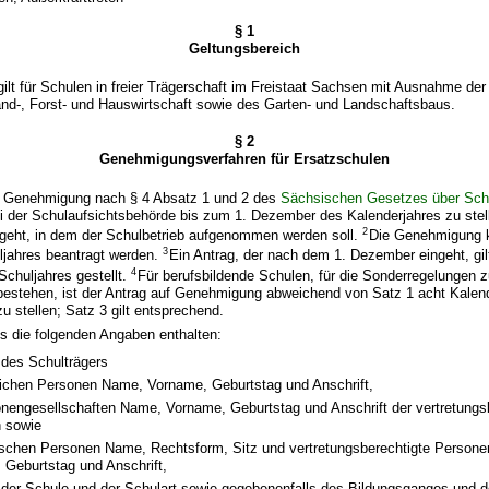
§ 1
Geltungsbereich
ilt für Schulen in freier Trägerschaft im Freistaat Sachsen mit Ausnahme de
and-, Forst- und Hauswirtschaft sowie des Garten- und Landschaftsbaus.
§ 2
Genehmigungsverfahren für Ersatzschulen
f Genehmigung nach § 4 Absatz 1 und 2 des
Sächsischen Gesetzes über Schul
ei der Schulaufsichtsbehörde bis zum 1. Dezember des Kalenderjahres zu ste
2
ngeht, in dem der Schulbetrieb aufgenommen werden soll.
Die Genehmigung k
3
ljahres beantragt werden.
Ein Antrag, der nach dem 1. Dezember eingeht, gil
4
chuljahres gestellt.
Für berufsbildende Schulen, für die Sonderregelungen 
 bestehen, ist der Antrag auf Genehmigung abweichend von Satz 1 acht Kale
u stellen; Satz 3 gilt entsprechend.
s die folgenden Angaben enthalten:
des Schulträgers
rlichen Personen Name, Vorname, Geburtstag und Anschrift,
onengesellschaften Name, Vorname, Geburtstag und Anschrift der vertretungs
 sowie
stischen Personen Name, Rechtsform, Sitz und vertretungsberechtigte Person
 Geburtstag und Anschrift,
der Schule und der Schulart sowie gegebenenfalls des Bildungsganges und 