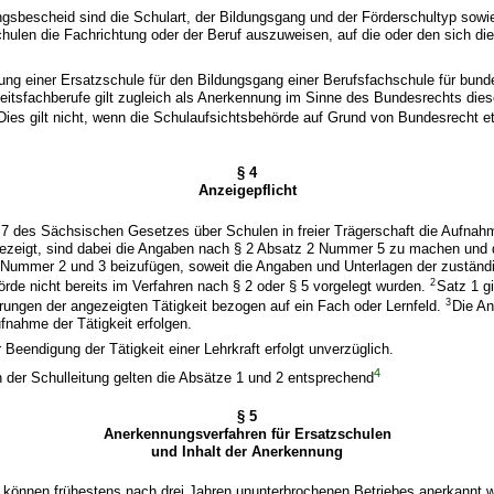
gsbescheid sind die Schulart, der Bildungsgang und der Förderschultyp sowie
chulen die Fachrichtung oder der Beruf auszuweisen, auf die oder den sich d
ng einer Ersatzschule für den Bildungsgang einer Berufsfachschule für bunde
eitsfachberufe gilt zugleich als Anerkennung im Sinne des Bundesrechts die
Dies gilt nicht, wenn die Schulaufsichtsbehörde auf Grund von Bundesrecht 
§ 4
Anzeigepflicht
7 des Sächsischen Gesetzes über Schulen in freier Trägerschaft die Aufnahm
ngezeigt, sind dabei die Angaben nach § 2 Absatz 2 Nummer 5 zu machen und 
 Nummer 2 und 3 beizufügen, soweit die Angaben und Unterlagen der zuständi
2
rde nicht bereits im Verfahren nach § 2 oder § 5 vorgelegt wurden.
Satz 1 gi
3
rungen der angezeigten Tätigkeit bezogen auf ein Fach oder Lernfeld.
Die An
nahme der Tätigkeit erfolgen.
 Beendigung der Tätigkeit einer Lehrkraft erfolgt unverzüglich.
4
 der Schulleitung gelten die Absätze 1 und 2 entsprechend
§ 5
Anerkennungsverfahren für Ersatzschulen
und Inhalt der Anerkennung
 können frühestens nach drei Jahren ununterbrochenen Betriebes anerkannt 