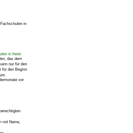
r Fachschulen in
en in freier
llen, das dem
ann nur für den
t für den Beginn
zum
ndermonate vor
berechtigten
en mit Name,
des