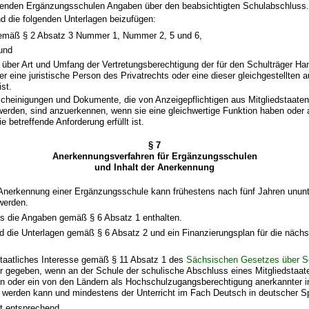
ldenden Ergänzungsschulen Angaben über den beabsichtigten Schulabschluss.
nd die folgenden Unterlagen beizufügen:
mäß § 2 Absatz 3 Nummer 1, Nummer 2, 5 und 6,
und
über Art und Umfang der Vertretungsberechtigung der für den Schulträger Ha
er eine juristische Person des Privatrechts oder eine dieser gleichgestellten 
ist.
scheinigungen und Dokumente, die von Anzeigepflichtigen aus Mitgliedstaate
werden, sind anzuerkennen, wenn sie eine gleichwertige Funktion haben oder 
e betreffende Anforderung erfüllt ist.
§ 7
Anerkennungsverfahren für Ergänzungsschulen
und Inhalt der Anerkennung
f Anerkennung einer Ergänzungsschule kann frühestens nach fünf Jahren unun
 werden.
ss die Angaben gemäß § 6 Absatz 1 enthalten.
d die Unterlagen gemäß § 6 Absatz 2 und ein Finanzierungsplan für die nächs
staatliches Interesse gemäß § 11 Absatz 1 des
Sächsischen Gesetzes über Sch
ur gegeben, wenn an der Schule der schulische Abschluss eines Mitgliedstaat
n oder ein von den Ländern als Hochschulzugangsberechtigung anerkannter in
 werden kann und mindestens der Unterricht im Fach Deutsch in deutscher Spr
lt entsprechend.