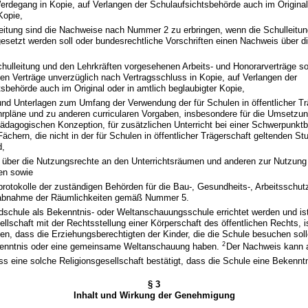
erdegang in Kopie, auf Verlangen der Schulaufsichtsbehörde auch im Original
Kopie,
leitung sind die Nachweise nach Nummer 2 zu erbringen, wenn die Schulleitun
gesetzt werden soll oder bundesrechtliche Vorschriften einen Nachweis über di
chulleitung und den Lehrkräften vorgesehenen Arbeits- und Honorarverträge so
n Verträge unverzüglich nach Vertragsschluss in Kopie, auf Verlangen der
sbehörde auch im Original oder in amtlich beglaubigter Kopie,
und Unterlagen zum Umfang der Verwendung der für Schulen in öffentlicher Tr
hrpläne und zu anderen curricularen Vorgaben, insbesondere für die Umsetzun
dagogischen Konzeption, für zusätzlichen Unterricht bei einer Schwerpunktbi
 Fächern, die nicht in der für Schulen in öffentlicher Trägerschaft geltenden St
d,
 über die Nutzungsrechte an den Unterrichtsräumen und anderen zur Nutzun
en sowie
otokolle der zuständigen Behörden für die Bau-, Gesundheits-, Arbeitsschut
abnahme der Räumlichkeiten gemäß Nummer 5.
dschule als Bekenntnis- oder Weltanschauungsschule errichtet werden und ist
ellschaft mit der Rechtsstellung einer Körperschaft des öffentlichen Rechts, 
n, dass die Erziehungsberechtigten der Kinder, die die Schule besuchen soll
2
nntnis oder eine gemeinsame Weltanschauung haben.
Der Nachweis kann 
ss eine solche Religionsgesellschaft bestätigt, dass die Schule eine Bekenntn
§ 3
Inhalt und Wirkung der Genehmigung