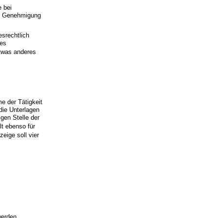
 bei
ie Genehmigung
srechtlich
ses
etwas anderes
e der Tätigkeit
die Unterlagen
gen Stelle der
lt ebenso für
zeige soll vier
werden.