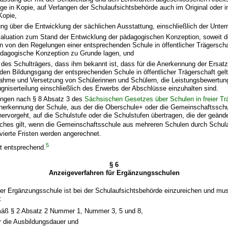
ge in Kopie, auf Verlangen der Schulaufsichtsbehörde auch im Original oder i
Kopie,
ung über die Entwicklung der sächlichen Ausstattung, einschließlich der Unterr
valuation zum Stand der Entwicklung der pädagogischen Konzeption, soweit
 von den Regelungen einer entsprechenden Schule in öffentlicher Trägerscha
dagogische Konzeption zu Grunde lagen, und
 des Schulträgers, dass ihm bekannt ist, dass für die Anerkennung der Ersatzs
 den Bildungsgang der entsprechenden Schule in öffentlicher Trägerschaft ge
nahme und Versetzung von Schülerinnen und Schülern, die Leistungsbewertun
gniserteilung einschließlich des Erwerbs der Abschlüsse einzuhalten sind.
ngen nach § 8 Absatz 3 des
Sächsischen Gesetzes über Schulen in freier Tr
nerkennung der Schule, aus der die Oberschule+ oder die Gemeinschaftsschu
ervorgeht, auf die Schulstufe oder die Schulstufen übertragen, die der geänd
iches gilt, wenn die Gemeinschaftsschule aus mehreren Schulen durch Schul
vierte Fristen werden angerechnet.
5
lt entsprechend.
§ 6
Anzeigeverfahren für Ergänzungsschulen
ner Ergänzungsschule ist bei der Schulaufsichtsbehörde einzureichen und mu
:
äß § 2 Absatz 2 Nummer 1, Nummer 3, 5 und 8,
 die Ausbildungsdauer und