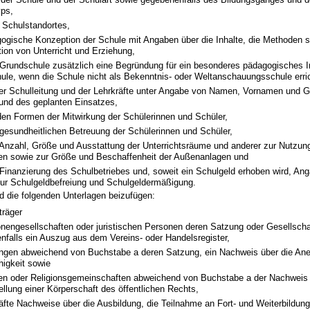
yps,
 Schulstandortes,
gogische Konzeption der Schule mit Angaben über die Inhalte, die Methoden s
ion von Unterricht und Erziehung,
r Grundschule zusätzlich eine Begründung für ein besonderes pädagogisches I
ule, wenn die Schule nicht als Bekenntnis- oder Weltanschauungsschule erric
r Schulleitung und der Lehrkräfte unter Angabe von Namen, Vornamen und Ge
 und des geplanten Einsatzes,
en Formen der Mitwirkung der Schülerinnen und Schüler,
gesundheitlichen Betreuung der Schülerinnen und Schüler,
Anzahl, Größe und Ausstattung der Unterrichtsräume und anderer zur Nutzun
en sowie zur Größe und Beschaffenheit der Außenanlagen und
Finanzierung des Schulbetriebes und, soweit ein Schulgeld erhoben wird, An
ur Schulgeldbefreiung und Schulgeldermäßigung.
d die folgenden Unterlagen beizufügen:
träger
onengesellschaften oder juristischen Personen deren Satzung oder Gesellscha
nfalls ein Auszug aus dem Vereins- oder Handelsregister,
tungen abweichend von Buchstabe a deren Satzung, ein Nachweis über die An
higkeit sowie
hen oder Religionsgemeinschaften abweichend von Buchstabe a der Nachweis 
llung einer Körperschaft des öffentlichen Rechts,
räfte Nachweise über die Ausbildung, die Teilnahme an Fort- und Weiterbildun