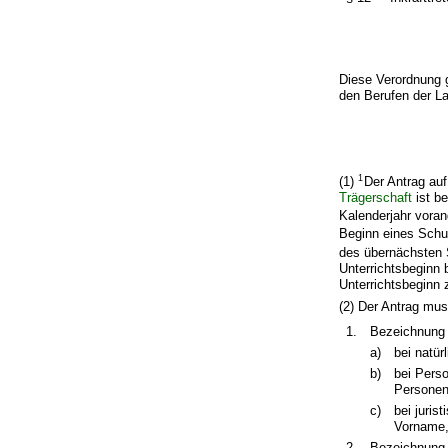
Diese Verordnung g
den Berufen der L
1
(1)
Der Antrag au
Trägerschaft
ist b
Kalenderjahr vora
Beginn eines Schu
des übernächsten S
Unterrichtsbeginn
Unterrichtsbeginn z
(2) Der Antrag mus
1.
Bezeichnung 
a)
bei natü
b)
bei Pers
Personen
c)
bei juri
Vorname,
2.
Bezeichnung 