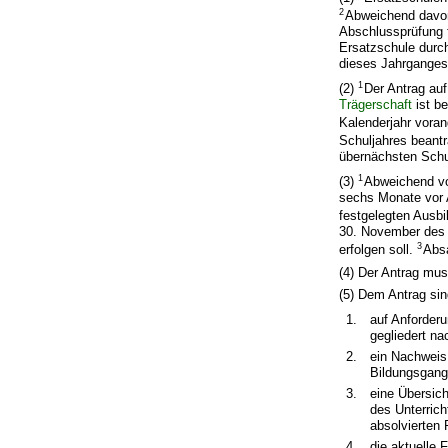
2
Abweichend davon 
Abschlussprüfung f
Ersatzschule durc
dieses Jahrganges
1
(2)
Der Antrag au
Trägerschaft
ist b
Kalenderjahr voran
Schuljahres beant
übernächsten Schul
1
(3)
Abweichend vo
sechs Monate vor A
festgelegten Ausb
30. November des K
3
erfolgen soll.
Absa
(4) Der Antrag mu
(5) Dem Antrag sin
1.
auf Anforder
gegliedert na
2.
ein Nachweis 
Bildungsgang
3.
eine Übersich
des Unterric
absolvierten 
4.
die aktuelle 