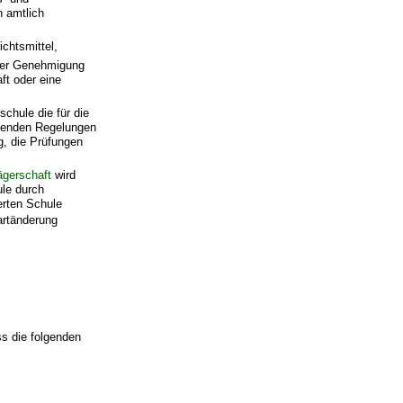
n amtlich
ichtsmittel,
 der Genehmigung
ft oder eine
chule die für die
ltenden Regelungen
g, die Prüfungen
ägerschaft
wird
le durch
erten Schule
artänderung
ss die folgenden