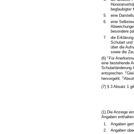
Honorarverträ
beglaubigter 
5.
eine Darstell
6.
eine Selbste
Abweichungen
besondere pä
7.
die Erklärung
Schulart und
über die Auf
sowie die Zeu
1
(6)
Für Anerkennu
eine bestehende A
Schulartänderung h
2
entsprechen.
Gle
3
hervorgeht.
Absol
(7) § 3 Absatz 1 gi
(1) Die Anzeige ei
Angaben enthalten
1.
Angaben gem
2.
Angaben über