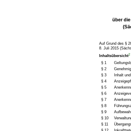
über di
(Sä
Auf Grund des § 2
8. Juli 2015 (Säch
2
Inhaltsübersicht
§ 1
Geltungsb
§ 2
Genehmigu
§ 3
Inhalt un
§ 4
Anzeigepf
§ 5
Anerkennu
§ 6
Anzeigeve
§ 7
Anerkennu
§ 8
Führungs
§ 9
Aufbewahr
§ 10
Verwaltun
§ 11
Übergang
§ 12
Inkrafttre