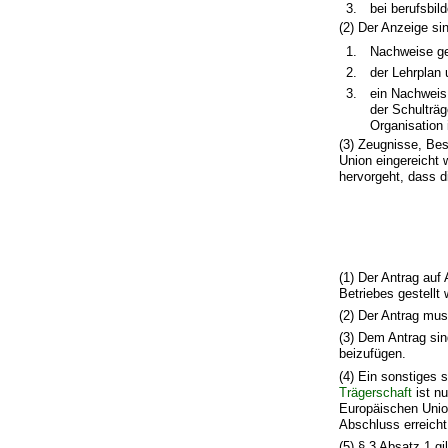
3.
bei berufsbi
(2) Der Anzeige si
1.
Nachweise ge
2.
der Lehrplan 
3.
ein Nachweis 
der Schulträg
Organisation 
(3) Zeugnisse, Be
Union eingereicht 
hervorgeht, dass di
(1) Der Antrag au
Betriebes gestellt
(2) Der Antrag mu
(3) Dem Antrag sin
beizufügen.
(4) Ein sonstiges 
Trägerschaft
ist n
Europäischen Unio
Abschluss erreicht
(5) § 3 Absatz 1 gi