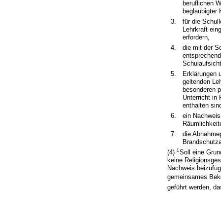
beruflichen W
beglaubigter 
3.
für die Schul
Lehrkraft ein
erfordern,
4.
die mit der S
entsprechende
Schulaufsicht
5.
Erklärungen 
geltenden Le
besonderen pä
Unterricht in
enthalten sin
6.
ein Nachweis
Räumlichkeit
7.
die Abnahmepr
Brandschutz
1
(4)
Soll eine Grun
keine Religionsges
Nachweis beizufüge
gemeinsames Beke
geführt werden, da