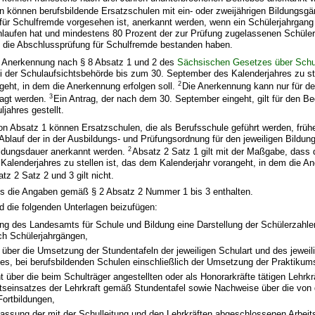
können berufsbildende Ersatzschulen mit ein- oder zweijährigen Bildungsgän
ür Schulfremde vorgesehen ist, anerkannt werden, wenn ein Schülerjahrgang 
hlaufen hat und mindestens 80 Prozent der zur Prüfung zugelassenen Schüle
 die Abschlussprüfung für Schulfremde bestanden haben.
f Anerkennung nach § 8 Absatz 1 und 2 des
Sächsischen Gesetzes über Schule
ei der Schulaufsichtsbehörde bis zum 30. September des Kalenderjahres zu s
2
geht, in dem die Anerkennung erfolgen soll.
Die Anerkennung kann nur für d
3
ragt werden.
Ein Antrag, der nach dem 30. September eingeht, gilt für den B
jahres gestellt.
n Absatz 1 können Ersatzschulen, die als Berufsschule geführt werden, früh
blauf der in der Ausbildungs- und Prüfungsordnung für den jeweiligen Bildu
2
ildungsdauer anerkannt werden.
Absatz 2 Satz 1 gilt mit der Maßgabe, dass 
alenderjahres zu stellen ist, das dem Kalenderjahr vorangeht, in dem die A
tz 2 Satz 2 und 3 gilt nicht.
ss die Angaben gemäß § 2 Absatz 2 Nummer 1 bis 3 enthalten.
d die folgenden Unterlagen beizufügen:
ung des Landesamts für Schule und Bildung eine Darstellung der Schülerzahle
ch Schülerjahrgängen,
über die Umsetzung der Stundentafeln der jeweiligen Schulart und des jeweil
es, bei berufsbildenden Schulen einschließlich der Umsetzung der Praktikum
t über die beim Schulträger angestellten oder als Honorarkräfte tätigen Lehrkr
htseinsatzes der Lehrkraft gemäß Stundentafel sowie Nachweise über die von 
Fortbildungen,
Fassung der mit der Schulleitung und den Lehrkräften abgeschlossenen Arbeit