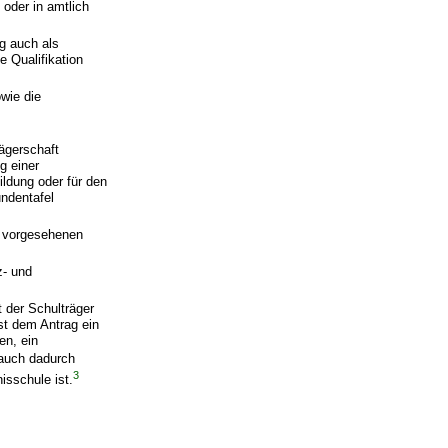
 oder in amtlich
g auch als
e Qualifikation
wie die
ägerschaft
g einer
ldung oder für den
undentafel
g vorgesehenen
z- und
 der Schulträger
ist dem Antrag ein
en, ein
auch dadurch
3
isschule ist.