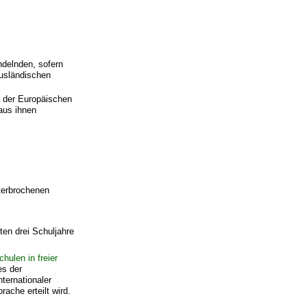
ndelnden, sofern
ausländischen
n der Europäischen
aus ihnen
terbrochenen
ten drei Schuljahre
ulen in freier
es der
ternationaler
ache erteilt wird.