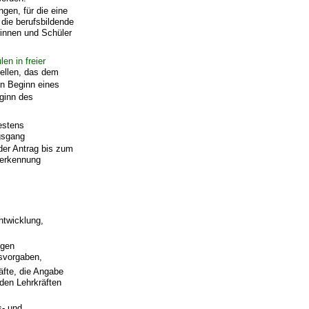
gen, für die eine
die berufsbildende
rinnen und Schüler
n in freier
tellen, das dem
en Beginn eines
eginn des
estens
ngsgang
der Antrag bis zum
nerkennung
ntwicklung,
igen
svorgaben,
äfte, die Angabe
den Lehrkräften
s- und