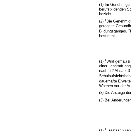
(1) Im Genehmigun
berufsbildenden S
bezieht.
1
(2)
Die Genehmigu
geregelte Gesundh
2
Bildungsganges.
bestimmt.
1
(1)
Wird gemäß § 
einer Lehrkraft a
nach § 2 Absatz 3
Schulaufsichtsbehö
dauerhafte Erweite
Wochen vor der Auf
(2) Die Anzeige der
(3) Bei Änderungen
1
(1)
Ersatzschulen