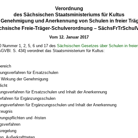
Verordnung
des Sächsischen Staatsministeriums für Kultus
e Genehmigung und Anerkennung von Schulen in freier Träg
chsische Freie-Träger-Schulverordnung – SächsFrTrSchul
Vom 12. Januar 2017
0 Nummer 1, 2, 5, 6 und 17 des
Sächsischen Gesetzes über Schulen in freier
sGVBl. S. 434) verordnet das Staatsministerium für Kultus:
ereich
ngsverfahren für Ersatzschulen
d Wirkung der Genehmigung
licht
ngsverfahren für Ersatzschulen und Inhalt der Anerkennung
rfahren für Ergänzungsschulen
ngsverfahren für Ergänzungsschulen und Inhalt der Anerkennung
zeugnis
ungspflichten und -fristen
gsverfahren
sregelung
ten, Außerkrafttreten