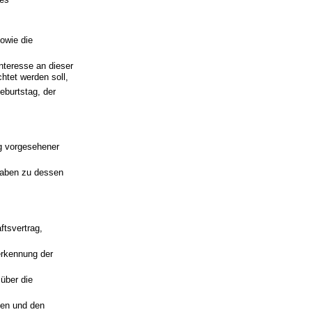
owie die
nteresse an dieser
htet werden soll,
burtstag, der
g vorgesehener
gaben zu dessen
ftsvertrag,
erkennung der
über die
gen und den