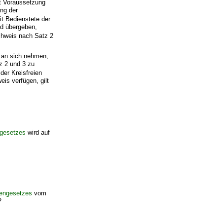
t Voraussetzung
ung der
t Bedienstete der
nd übergeben,
hweis nach Satz 2
 an sich nehmen,
z 2 und 3 zu
der Kreisfreien
is verfügen, gilt
gesetzes
wird auf
fengesetzes
vom
2