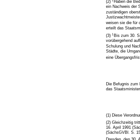
1
(2)
Haben die Bed
ein Nachweis der
zuständigen obers
Justizwachtmeiste
weisen sie die für
erteilt das Staatsm
1
(3)
Bis zum 30. S
vorübergehend auf
Schulung und Nachw
Städte, die Umgan
eine Übergangsfri
Die Befugnis zum 
das Staatsminister
(1) Diese Verordnu
(2) Gleichzeitig tri
16. April 1991 (Sä
(SächsGVBl. S. 157
Dresden, den 30. 