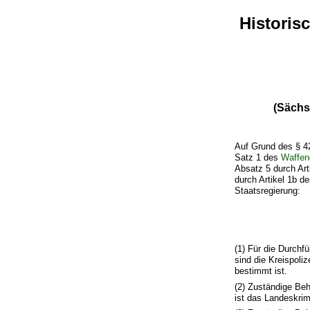
Historis
(Sächs
Auf Grund des § 4
Satz 1 des
Waffen
Absatz 5 durch Ar
durch Artikel 1b d
Staatsregierung:
(1) Für die Durchf
sind die Kreispoli
bestimmt ist.
(2) Zuständige Be
ist das Landeskri