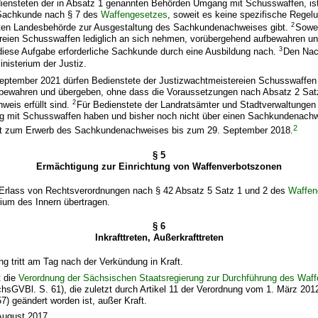
iensteten der in Absatz 1 genannten Behörden Umgang mit Schusswaffen, is
 Sachkunde nach § 7 des
Waffengesetzes
, soweit es keine spezifische Regel
2
ten Landesbehörde zur Ausgestaltung des Sachkundenachweises gibt.
Sowei
reien Schusswaffen lediglich an sich nehmen, vorübergehend aufbewahren u
3
 diese Aufgabe erforderliche Sachkunde durch eine Ausbildung nach.
Den Nac
inisterium der Justiz.
eptember 2021 dürfen Bedienstete der Justizwachtmeistereien Schusswaffen
bewahren und übergeben, ohne dass die Voraussetzungen nach Absatz 2 Sat
2
eis erfüllt sind.
Für Bedienstete der Landratsämter und Stadtverwaltungen 
g mit Schusswaffen haben und bisher noch nicht über einen Sachkundenachwe
2
st zum Erwerb des Sachkundenachweises bis zum 29. September 2018.
§ 5
Ermächtigung zur Einrichtung von Waffenverbotszonen
Erlass von Rechtsverordnungen nach § 42 Absatz 5 Satz 1 und 2 des
Waffen
ium des Innern übertragen.
§ 6
Inkrafttreten, Außerkrafttreten
ng tritt am Tag nach der Verkündung in Kraft.
tt die
Verordnung der Sächsischen Staatsregierung zur Durchführung des Waf
chsGVBl. S. 61), die zuletzt durch Artikel 11 der Verordnung vom 1. März 201
) geändert worden ist, außer Kraft.
August 2017