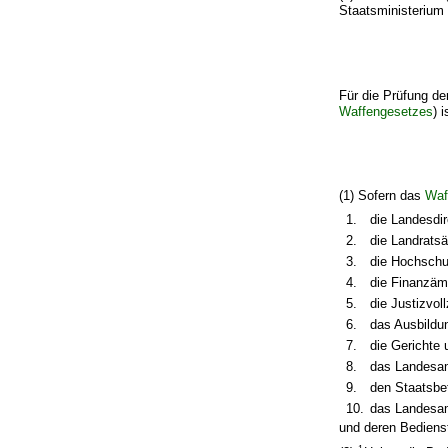
Staatsministerium 
Für die Prüfung d
Waffengesetzes
) 
(1) Sofern das
Waf
1.
die Landesdi
2.
die Landratsä
3.
die Hochschu
4.
die Finanzämt
5.
die Justizvol
6.
das Ausbildu
7.
die Gerichte 
8.
das Landesam
9.
den Staatsbe
10.
das Landesam
und deren Bedienst