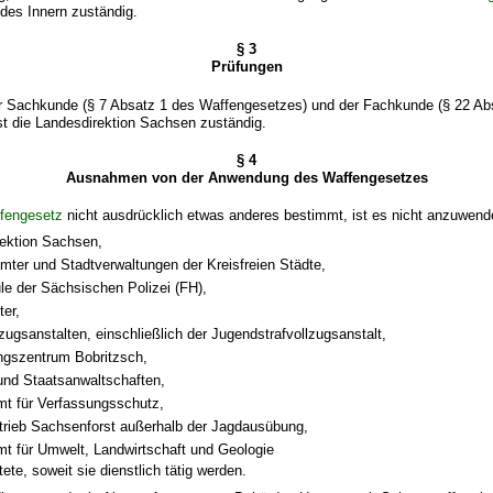
des Innern zuständig.
§ 3
Prüfungen
er Sachkunde (§ 7 Absatz 1 des Waffengesetzes) und der Fachkunde (§ 22 Ab
ist die Landesdirektion Sachsen zuständig.
§ 4
Ausnahmen von der Anwendung des Waffengesetzes
fengesetz
nicht ausdrücklich etwas anderes bestimmt, ist es nicht anzuwend
rektion Sachsen,
mter und Stadtverwaltungen der Kreisfreien Städte,
le der Sächsischen Polizei (FH),
er,
lzugsanstalten, einschließlich der Jugendstrafvollzugsanstalt,
ngszentrum Bobritzsch,
und Staatsanwaltschaften,
t für Verfassungsschutz,
trieb Sachsenforst außerhalb der Jagdausübung,
t für Umwelt, Landwirtschaft und Geologie
ete, soweit sie dienstlich tätig werden.