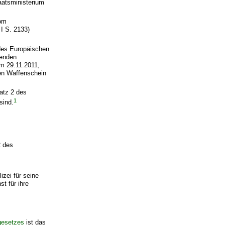
aatsministerium
vom
I S. 2133)
 des Europäischen
tenden
m 29.11.2011,
nen Waffenschein
Satz 2 des
1
sind.
2 des
zei für seine
t für ihre
gesetzes
ist das