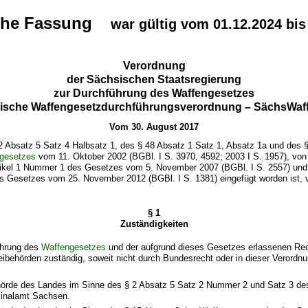
che Fassung
war gültig vom 01.12.2024 bis
Verordnung
der Sächsischen Staatsregierung
zur Durchführung des Waffengesetzes
ische Waffengesetzdurchführungsverordnung – SächsWa
Vom 30. August 2017
2 Absatz 5 Satz 4 Halbsatz 1, des § 48 Absatz 1 Satz 1, Absatz 1a und des 
gesetzes
vom 11. Oktober 2002 (BGBl. I S. 3970, 4592; 2003 I S. 1957), von
tikel 1 Nummer 1 des Gesetzes vom 5. November 2007 (BGBl. I S. 2557) und
es Gesetzes vom 25. November 2012 (BGBl. I S. 1381) eingefügt worden ist, v
§ 1
Zuständigkeiten
ührung des
Waffengesetzes
und der aufgrund dieses Gesetzes erlassenen Re
zeibehörden zuständig, soweit nicht durch Bundesrecht oder in dieser Verord
hörde des Landes im Sinne des § 2 Absatz 5 Satz 2 Nummer 2 und Satz 3 d
minalamt Sachsen.