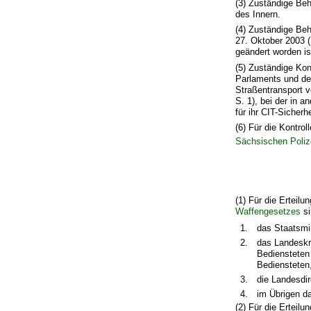
(3) Zuständige Be
des Innern.
(4) Zuständige Be
27. Oktober 2003 (
geändert worden is
(5) Zuständige Kon
Parlaments und d
Straßentransport 
S. 1), bei der in 
für ihr CIT-Sicher
(6) Für die Kontro
Sächsischen Poliz
(1) Für die Ertei
Waffengesetzes
si
1.
das Staatsmin
2.
das Landeskri
Bediensteten 
Bediensteten
3.
die Landesdir
4.
im Übrigen d
(2) Für die Ertei