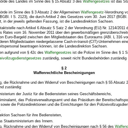
hörde des Landes im Sinne des § 15 Absatz 3 des
Waffengesetzes
ist das St
hörde im Sinne des § 3 Absatz 2 der Allgemeinen
Waffengesetz
-Verordnung 
BGBl. I S. 2123), die durch Artikel 2 des Gesetzes vom 30. Juni 2017 (BGBl. 
t, in der jeweils geltenden Fassung, ist die Landesdirektion Sachsen.
taktstelle nach Artikel 6 Absatz 5 Satz 2 der Verordnung (EU) Nr. 1214/2011
es Rates vom 16. November 2011 über den gewerbsmäßigen grenzüberschrei
von Euro-Bargeld zwischen den Mitgliedstaaten des Euroraums (ABl. L 316 vo
anderen Mitgliedstaaten niedergelassene Cash-in-transit-(CIT)-Unternehmen ei
heitspersonal beantragen können, ist die Landesdirektion Sachsen.
llen aufgrund von § 42c des
Waffengesetzes
ist die Polizei im Sinne des § 1 
eivollzugsdienstgesetzes
zuständig, soweit nicht Bundesbehörden zuständig 
§ 2
Waffenrechtliche Bescheinigungen
lung, die Rücknahme und den Widerruf von Bescheinigungen nach § 55 Absatz 
nd zuständig:
isterium der Justiz für die Bediensteten seines Geschäftsbereichs,
minalamt, das Polizeiverwaltungsamt und das Präsidium der Bereitschaftspoli
sowie die Polizeidirektionen und die Einrichtungen für den Polizeivollzugsdiens
,
ektion Sachsen für ihre Bediensteten,
as Staatsministerium des Innern.
lung, Rücknahme und den Widerruf von Bescheinigungen nach § 56 des
Waffen