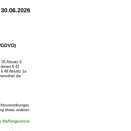
 30.06.2026
ffGDVO)
§ 55 Absatz 6
 denen § 42
 § 48 Absatz 1a
erordnet die
chtsverordnungen
nung etwas anderes
es
Waffengesetzes