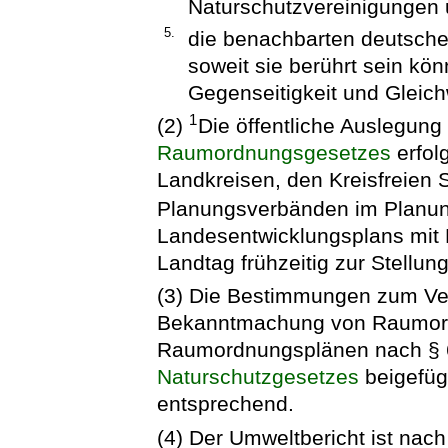
Naturschutzvereinigungen
5.
die benachbarten deutsche
soweit sie berührt sein kö
Gegenseitigkeit und Gleichw
1
(2)
Die öffentliche Auslegung
Raumordnungsgesetzes
erfol
Landkreisen, den Kreisfreien
Planungsverbänden im Planu
Landesentwicklungsplans mit
Landtag frühzeitig zur Stellu
(3) Die Bestimmungen zum Ver
Bekanntmachung von Raumordn
Raumordnungsplänen nach § 6
Naturschutzgesetzes
beigefüg
entsprechend.
(4) Der Umweltbericht ist nac