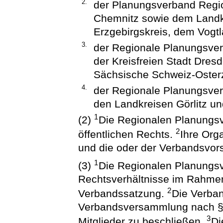
2.
der Planungsverband Regio
Chemnitz sowie dem Landk
Erzgebirgskreis, dem Vogt
3.
der Regionale Planungsver
der Kreisfreien Stadt Dre
Sächsische Schweiz-Oster
4.
der Regionale Planungsver
den Landkreisen Görlitz u
1
(2)
Die Regionalen Planungsv
2
öffentlichen Rechts.
Ihre Org
und die oder der Verbandsvors
1
(3)
Die Regionalen Planungsv
Rechtsverhältnisse im Rahmen
2
Verbandssatzung.
Die Verban
Verbandsversammlung nach § 1
3
Mitglieder zu beschließen.
Di