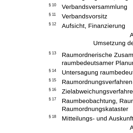
§ 10
Verbandsversammlung
§ 11
Verbandsvorsitz
§ 12
Aufsicht, Finanzierung
A
Umsetzung d
§ 13
Raumordnerische Zusam
raumbedeutsamer Plan
§ 14
Untersagung raumbede
§ 15
Raumordnungsverfahren
§ 16
Zielabweichungsverfahr
§ 17
Raumbeobachtung, Raum
Raumordnungskataster
§ 18
Mitteilungs- und Auskunft
A