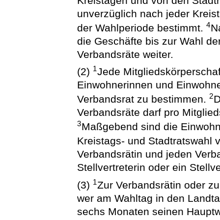
Kreistagen und von den Stadtr
unverzüglich nach jeder Kreis
4
der Wahlperiode bestimmt.
N
die Geschäfte bis zur Wahl d
Verbandsräte weiter.
1
(2)
Jede Mitgliedskörperscha
Einwohnerinnen und Einwohner
2
Verbandsrat zu bestimmen.
D
Verbandsräte darf pro Mitglied
3
Maßgebend sind die Einwohne
Kreistags- und Stadtratswahl
Verbandsrätin und jeden Verba
Stellvertreterin oder ein Stell
1
(3)
Zur Verbandsrätin oder z
wer am Wahltag in den Landtag
sechs Monaten seinen Hauptwo