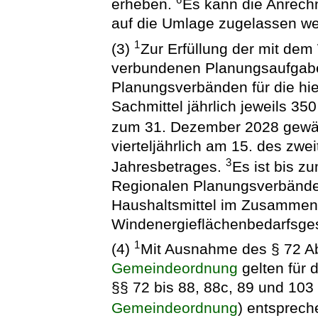
6
erheben.
Es kann die Anrech
auf die Umlage zugelassen w
1
(3)
Zur Erfüllung der mit de
verbundenen Planungsaufgab
Planungsverbänden für die hie
Sachmittel jährlich jeweils 35
zum 31. Dezember 2028 gewä
vierteljährlich am 15. des zwe
3
Jahresbetrages.
Es ist bis z
Regionalen Planungsverbände
Haushaltsmittel im Zusamme
Windenergieflächenbedarfsges
1
(4)
Mit Ausnahme des § 72 Ab
Gemeindeordnung
gelten für 
§§ 72 bis 88, 88c, 89 und 103
Gemeindeordnung
) entsprec