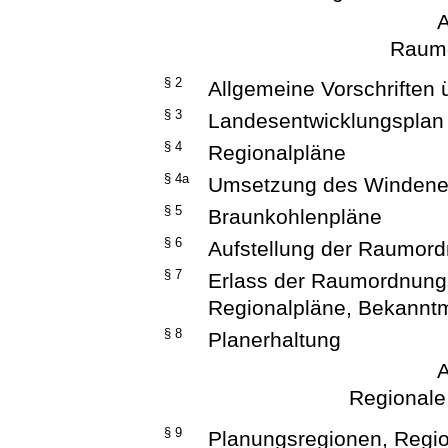
A
Raum
§ 2
Allgemeine Vorschrifte
§ 3
Landesentwicklungsplan
§ 4
Regionalpläne
§ 4a
Umsetzung des Windener
§ 5
Braunkohlenpläne
§ 6
Aufstellung der Raumor
§ 7
Erlass der Raumordnung
Regionalpläne, Bekann
§ 8
Planerhaltung
A
Regionale
§ 9
Planungsregionen, Regi