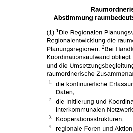
Raumordneri
Abstimmung raumbedeut
1
(1)
Die Regionalen Planungsv
Regionalentwicklung die rau
2
Planungsregionen.
Bei Handl
Koordinationsaufwand obliegt 
und die Umsetzungsbegleitun
raumordnerische Zusammenarb
1.
die kontinuierliche Erfass
Daten,
2.
die Initiierung und Koordin
interkommunalen Netzwerk
3.
Kooperationsstrukturen,
4.
regionale Foren und Aktio