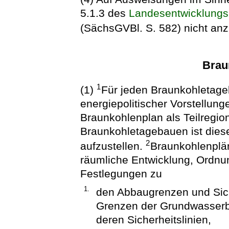
5.1.3 des
Landesentwicklungs
(SächsGVBl. S. 582) nicht an
Brau
1
(1)
Für jeden Braunkohletageb
energiepolitischer Vorstellung
Braunkohlenplan als Teilregiona
Braunkohletagebauen ist dies
2
aufzustellen.
Braunkohlenplän
räumliche Entwicklung, Ordnun
Festlegungen zu
1.
den Abbaugrenzen und Sich
Grenzen der Grundwasserb
deren Sicherheitslinien,