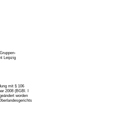
 Gruppen-
t Leipzig
dung mit § 106
ar 2008 (BGBl. I
 geändert worden
 Oberlandesgerichts