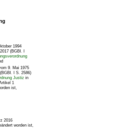
ng
Oktober 1994
 2017 (BGBl. I
ungsverordnung
nd
vom 9. Mai 1975
(BGBl. I S. 2586)
rdnung Justiz
in
rtikel 1
rden ist,
rz 2016
ändert worden ist,