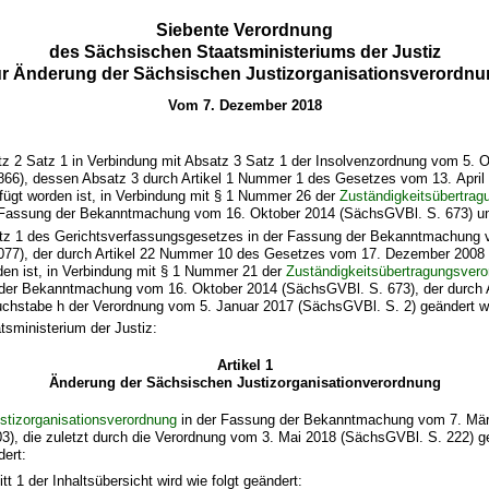
Siebente Verordnung
des Sächsischen Staatsministeriums der Justiz
ur Änderung der Sächsischen Justizorganisationsverordnu
Vom 7. Dezember 2018
tz 2 Satz 1 in Verbindung mit Absatz 3 Satz 1 der Insolvenzordnung vom 5. 
2866), dessen Absatz 3 durch Artikel 1 Nummer 1 des Gesetzes vom 13. April
fügt worden ist, in Verbindung mit § 1 Nummer 26 der
Zuständigkeitsübertrag
 Fassung der Bekanntmachung vom 16. Oktober 2014 (SächsGVBl. S. 673) u
tz 1 des Gerichtsverfassungsgesetzes in der Fassung der Bekanntmachung 
1077), der durch Artikel 22 Nummer 10 des Gesetzes vom 17. Dezember 2008 
den ist, in Verbindung mit § 1 Nummer 21 der
Zuständigkeitsübertragungsvero
der Bekanntmachung vom 16. Oktober 2014 (SächsGVBl. S. 673), der durch A
hstabe h der Verordnung vom 5. Januar 2017 (SächsGVBl. S. 2) geändert wo
tsministerium der Justiz:
Artikel 1
Änderung der Sächsischen Justizorganisationverordnung
stizorganisationsverordnung
in der Fassung der Bekanntmachung vom 7. Mä
), die zuletzt durch die Verordnung vom 3. Mai 2018 (SächsGVBl. S. 222) ge
dert:
tt 1 der Inhaltsübersicht wird wie folgt geändert: