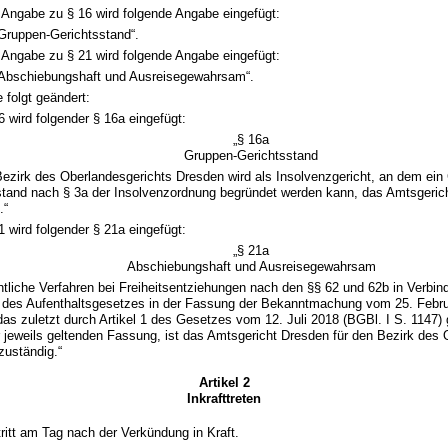
 Angabe zu § 16 wird folgende Angabe eingefügt:
Gruppen-Gerichtsstand“.
 Angabe zu § 21 wird folgende Angabe eingefügt:
Abschiebungshaft und Ausreisegewahrsam“.
e folgt geändert:
 wird folgender § 16a eingefügt:
„§ 16a
Gruppen-Gerichtsstand
Bezirk des Oberlandesgerichts Dresden wird als Insolvenzgericht, an dem ein
stand nach § 3a der Insolvenzordnung begründet werden kann, das Amtsgerich
.“
 wird folgender § 21a eingefügt:
„§ 21a
Abschiebungshaft und Ausreisegewahrsam
htliche Verfahren bei Freiheitsentziehungen nach den §§ 62 und 62b in Verbin
 des Aufenthaltsgesetzes in der Fassung der Bekanntmachung vom 25. Febru
das zuletzt durch Artikel 1 des Gesetzes vom 12. Juli 2018 (BGBl. I S. 1147)
er jeweils geltenden Fassung, ist das Amtsgericht Dresden für den Bezirk des
zuständig.“
Artikel 2
Inkrafttreten
ritt am Tag nach der Verkündung in Kraft.