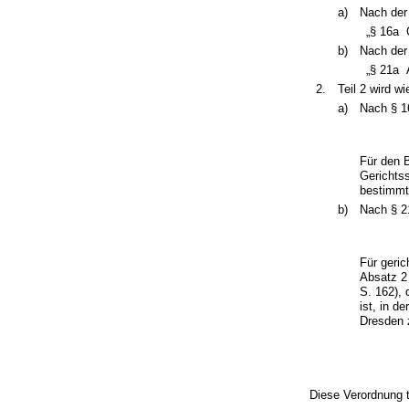
a)
Nach der
„§ 16a
b)
Nach der
„§ 21a
2.
Teil 2 wird wi
a)
Nach § 16
Für den 
Gerichts
bestimmt
b)
Nach § 21
Für geric
Absatz 2
S. 162), 
ist, in d
Dresden 
Diese Verordnung t