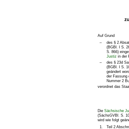
z
Auf Grund
–
des § 2 Absa
(BGBl. I S. 
S. 866) einge
Justiz
in der
–
des § 23d Sa
(BGBl. I S. 
geändert wor
der Fassung 
Nummer 2 Buc
verordnet das Staa
Die
Sächsische Ju
(SächsGVBl. S. 103
wird wie folgt geän
1.
Teil 2 Abschni