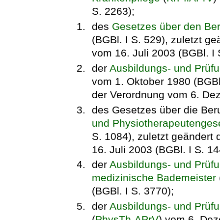
S. 2263);
des
Gesetzes über den Be
(BGBl. I S. 529), zuletzt g
vom 16. Juli 2003 (BGBl. I 
der
Ausbildungs- und Prüf
vom 1. Oktober 1980 (BGBl. 
der Verordnung vom 6. Dez
des Gesetzes über die Beru
und Physiotherapeutenges
S. 1084), zuletzt geändert
16. Juli 2003 (BGBl. I S. 1
der
Ausbildungs- und Prüf
medizinische Bademeister
(BGBl. I S. 3770);
der
Ausbildungs- und Prüf
(
PhysTh-APrV
) vom 6. Dez