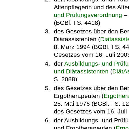
Altenpflegerin und des Alte
und Prüfungsverordnung
–
(BGBl. I S. 4418);
des Gesetzes über den Beru
Diätassistenten (
Diätassis
8. März 1994 (BGBl. I S. 44
Gesetzes vom 16. Juli 2003
der
Ausbildungs- und Prüfu
und Diätassistenten
(
DiätA
S. 2088);
des Gesetzes über den Ber
Ergotherapeuten (
Ergother
25. Mai 1976 (BGBl. I S. 12
des Gesetzes vom 16. Juli 
der Ausbildungs- und Prüf
und Ergotherapeuten (
Ergo