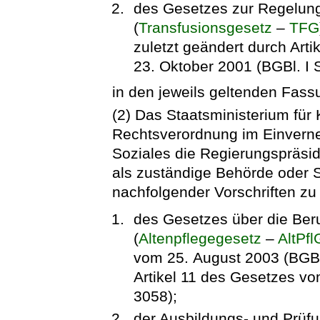
des Gesetzes zur Regelun
(
Transfusionsgesetz
–
TFG
zuletzt geändert durch Art
23. Oktober 2001 (BGBl. I 
in den jeweils geltenden Fass
(2) Das Staatsministerium für 
Rechtsverordnung im Einverne
Soziales die Regierungspräsi
als zuständige Behörde oder S
nachfolgender Vorschriften z
des Gesetzes über die Beru
(
Altenpflegegesetz
–
AltPfl
vom 25. August 2003 (BGBl.
Artikel 11 des Gesetzes v
3058);
der Ausbildungs- und Prüfu