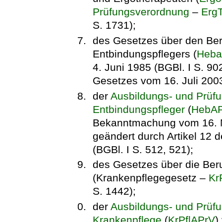
Prüfungsverordnung
–
Erg
S. 1731);
des Gesetzes über den Be
Entbindungspflegers (
Heba
4. Juni 1985 (BGBl. I S. 902
Gesetzes vom 16. Juli 2003
der
Ausbildungs- und Prüf
Entbindungspfleger
(
HebA
Bekanntmachung vom 16. Mä
geändert durch Artikel 12 
(BGBl. I S. 512, 521);
des Gesetzes über die Beru
(Krankenpflegegesetz –
Kr
S. 1442);
der
Ausbildungs- und Prüfu
Krankenpflege
(
KrPflAPrV
)