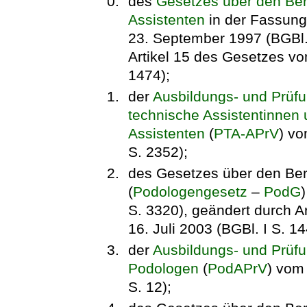
des
Gesetzes über den Ber
Assistenten
in der Fassun
23. September 1997 (BGBl. 
Artikel 15 des Gesetzes vom
1474);
der
Ausbildungs- und Prüf
technische Assistentinnen
Assistenten
(
PTA-APrV
) vo
S. 2352);
des Gesetzes über den Ber
(
Podologengesetz
–
PodG
S. 3320), geändert durch A
16. Juli 2003 (BGBl. I S. 1
der
Ausbildungs- und Prüf
Podologen
(
PodAPrV
) vom
S. 12);