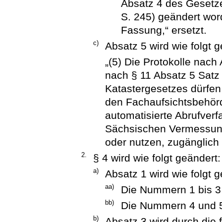
Absatz 4 des Gesetz
S. 245) geändert word
Fassung,“ ersetzt.
c)
Absatz 5 wird wie folgt g
„(5) Die Protokolle nach
nach § 11 Absatz 5 Sat
Katastergesetzes dürfen
den Fachaufsichtsbehör
automatisierte Abrufverf
Sächsischen Vermessung
oder nutzen, zugänglich
2.
§ 4 wird wie folgt geändert:
a)
Absatz 1 wird wie folgt g
aa)
Die Nummern 1 bis 3
bb)
Die Nummern 4 und 
b)
Absatz 3 wird durch die 