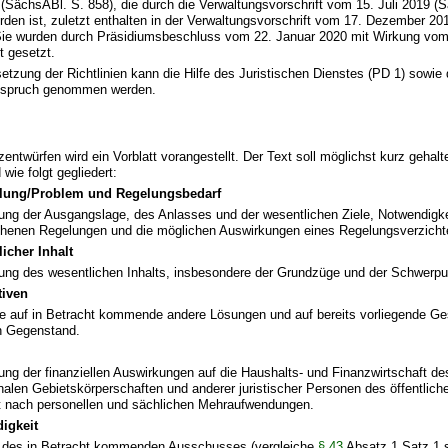
4 (SächsABl. S. 858), die durch die Verwaltungsvorschrift vom 15. Juli 2019 (
rden ist, zuletzt enthalten in der Verwaltungsvorschrift vom 17. Dezember 2
Sie wurden durch Präsidiumsbeschluss vom 22. Januar 2020 mit Wirkung vo
t gesetzt.
etzung der Richtlinien kann die Hilfe des Juristischen Dienstes (PD 1) sowie
Anspruch genommen werden.
entwürfen wird ein Vorblatt vorangestellt. Der Text soll möglichst kurz gehal
 wie folgt gegliedert:
ellung/Problem und Regelungsbedarf
lung der Ausgangslage, des Anlasses und der wesentlichen Ziele, Notwendigke
henen Regelungen und die möglichen Auswirkungen eines Regelungsverzicht
icher Inhalt
lung des wesentlichen Inhalts, insbesondere der Grundzüge und der Schwerpu
tiven
e auf in Betracht kommende andere Lösungen und auf bereits vorliegende G
n Gegenstand.
lung der finanziellen Auswirkungen auf die Haushalts- und Finanzwirtschaft de
len Gebietskörperschaften und anderer juristischer Personen des öffentlich
t nach personellen und sächlichen Mehraufwendungen.
igkeit
des in Betracht kommenden Ausschusses (vergleiche
§ 43
Absatz 1 Satz 1 