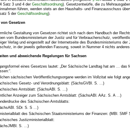
4 Satz 3 und 4 der
Geschäftsordnung
). Gesetzentwürfe, die zu Mehrausgabe
innahmen führen, werden stets an den Haushalts- und Finanzausschuss über
satz 5 der
Geschäftsordnung
).
 von Gesetzen
örmliche Gestaltung von Gesetzen richtet sich nach dem Handbuch der Rechts
en vom Bundesministerium der Justiz und für Verbraucherschutz, veröffentli
ger Verlag und eingestellt auf der Internetseite des Bundesministeriums der J
schutz, in der jeweils geltenden Fassung, soweit in Nummer 4 nichts anderes g
eiten und abweichende Regelungen für Sachsen
gangsformel eines Gesetzes lautet: „Der Sächsische Landtag hat am … das 
ssen:“.
lichen sächsischen Veröffentlichungsorgane werden im Vollzitat wie folgt ang
chsisches Gesetz- und Verordnungsblatt: (SächsGVBl. S. …)
chsisches Amtsblatt: (SächsABl. S. …)
tlicher Anzeiger zum Sächsischen Amtsblatt: (SächsABl. AAz. S. A …)
nderdrucke des Sächsischen Amtsblatts:
ächsABl. SDr. S. S …)
nisterialblatt des Sächsischen Staatsministeriums der Finanzen: (MBl. SMF 
chsisches Justizministerialblatt:
ächsJMBl. S. …)