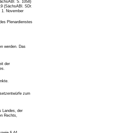
SächsABl. S. 1058)
019 (SächsABl. SDr.
m 1. November
 des Plenardienstes
ten werden. Das
it der
es.
nkte.
esetzentwürfe zum
s Landes, der
en Rechts,
sowie § 44