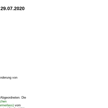
 29.07.2020
Änderung von
d Abgeordneten. Die
schen
ormerlass)
vom