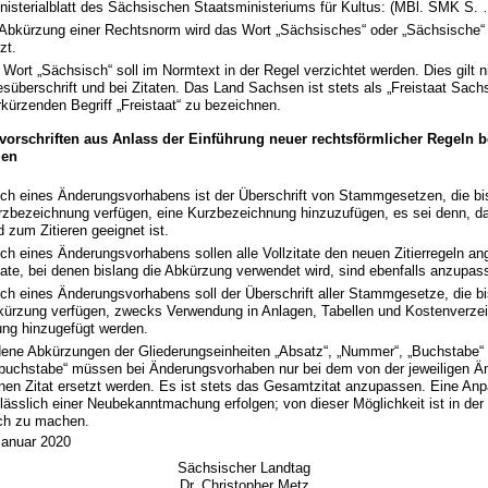
nisterialblatt des Sächsischen Staatsministeriums für Kultus: (MBl. SMK S. 
 Abkürzung einer Rechtsnorm wird das Wort „Sächsisches“ oder „Sächsische“
zt.
Wort „Sächsisch“ soll im Normtext in der Regel verzichtet werden. Dies gilt ni
süberschrift und bei Zitaten. Das Land Sachsen ist stets als „Freistaat Sachs
kürzenden Begriff „Freistaat“ zu bezeichnen.
orschriften aus Anlass der Einführung neuer rechtsförmlicher Regeln 
zen
ich eines Änderungsvorhabens ist der Überschrift von Stammgesetzen, die bis
rzbezeichnung verfügen, eine Kurzbezeichnung hinzuzufügen, es sei denn, da
 zum Zitieren geeignet ist.
ich eines Änderungsvorhabens sollen alle Vollzitate den neuen Zitierregeln a
tate, bei denen bislang die Abkürzung verwendet wird, sind ebenfalls anzupas
ich eines Änderungsvorhabens soll der Überschrift aller Stammgesetze, die bi
kürzung verfügen, zwecks Verwendung in Anlagen, Tabellen und Kostenverzei
ng hinzugefügt werden.
ene Abkürzungen der Gliederungseinheiten „Absatz“, „Nummer“, „Buchstabe“
buchstabe“ müssen bei Änderungsvorhaben nur bei dem von der jeweiligen Ä
enen Zitat ersetzt werden. Es ist stets das Gesamtzitat anzupassen. Eine Anpa
lässlich einer Neubekanntmachung erfolgen; von dieser Möglichkeit ist in der
ch zu machen.
Januar 2020
Sächsischer Landtag
Dr. Christopher Metz