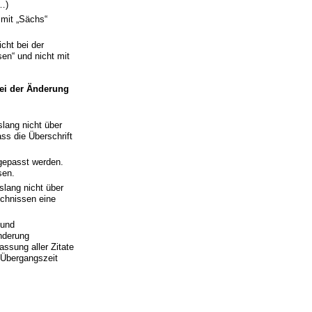
…)
 mit „Sächs“
cht bei der
en“ und nicht mit
bei der Änderung
lang nicht über
ss die Überschrift
ngepasst werden.
sen.
slang nicht über
chnissen eine
 und
nderung
ssung aller Zitate
 Übergangszeit