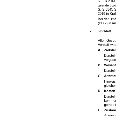
5. Juli 201
geändert wo
S. S 334). 
2019 in Kraf
Bei der Ums
(PD 2) in 
2.
Vorblatt
Allen Gesetz
Vorblatt wird
A.
Zielst
Darstel
vorgese
B.
Wesentl
Darstel
C.
Alterna
Hinweis
gleiche
D.
Kosten
Darstel
kommuna
getrenn
E.
Zuständ
Angabe 