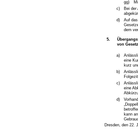
gg)
Mi
c)
Bei der
abgekür
d)
Auf das 
Gesetze
dem ver
5.
Übergangsv
von Geset
a)
Anlässl
eine Ku
kurz und
b)
Anlässl
Folgezi
c)
Anlässl
eine Ab
Abkürzu
d)
Vorhand
„Doppel
betroff
kann an
Gebrau
Dresden, den 22. 