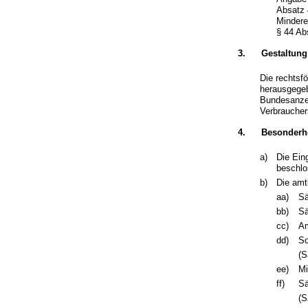
Absatz 
Mindere
§ 44 Ab
3.
Gestaltung
Die rechtsf
herausgegeb
Bundesanzei
Verbraucher
4.
Besonderh
a)
Die Ein
beschlo
b)
Die amt
aa)
Sä
bb)
Sä
cc)
Am
dd)
So
(S
ee)
Mi
ff)
Sä
(S