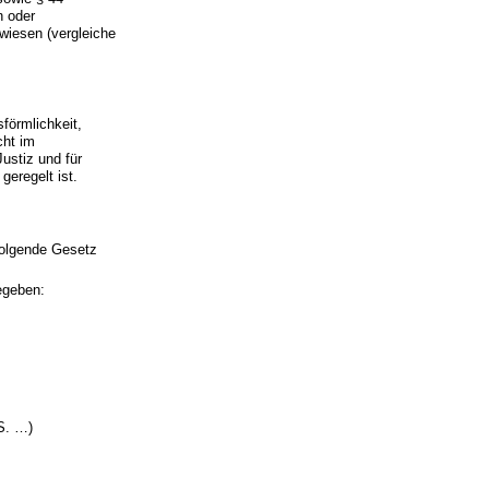
n oder
wiesen (vergleiche
förmlichkeit,
cht im
ustiz und für
eregelt ist.
folgende Gesetz
egeben:
S. …)