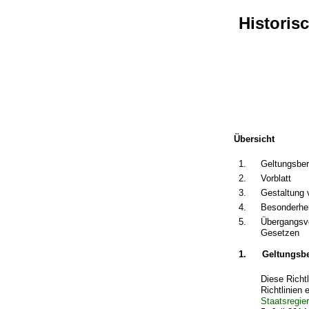
Histori
Übersicht
1.
Geltungsber
2.
Vorblatt
3.
Gestaltung
4.
Besonderhe
5.
Übergangsvo
Gesetzen
1.
Geltungsbe
Diese Richt
Richtlinien 
Staatsregie