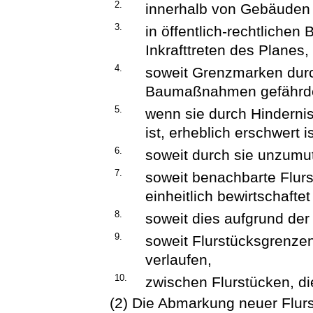
2.
innerhalb von Gebäuden 
3.
in öffentlich-rechtliche
Inkrafttreten des Planes,
4.
soweit Grenzmarken durc
Baumaßnahmen gefährde
5.
wenn sie durch Hindernis
ist, erheblich erschwert is
6.
soweit durch sie unzumu
7.
soweit benachbarte Flurst
einheitlich bewirtschafte
8.
soweit dies aufgrund der
9.
soweit Flurstücksgrenze
verlaufen,
10.
zwischen Flurstücken, 
(2) Die Abmarkung neuer Flur