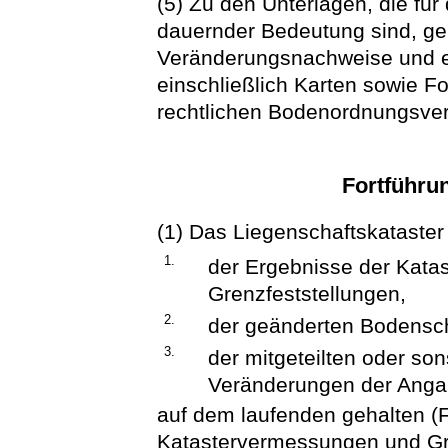
(5) Zu den Unterlagen, die für
dauernder Bedeutung sind, g
Veränderungsnachweise und e
einschließlich Karten sowie Fo
rechtlichen Bodenordnungsver
Fortführu
(1) Das Liegenschaftskataste
1.
der Ergebnisse der Kat
Grenzfeststellungen,
2.
der geänderten Bodensc
3.
der mitgeteilten oder s
Veränderungen der Anga
auf dem laufenden gehalten (F
Katastervermessungen und Gre