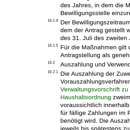
des Jahres, in dem die 
Bewilligungsstelle einzur
16.1.4
Der Bewilligungszeitraum
dem der Antrag gestellt 
des 31. Juli des zweite
16.1.5
Für die Maßnahmen gilt 
Antragstellung als geneh
16.2
Auszahlung und Verwen
16.2.1
Die Auszahlung der Zuwe
Vorauszahlungsverfahre
Verwaltungsvorschrift zu
Haushaltsordnung
zweima
voraussichtlich innerha
für fällige Zahlungen 
benötigt wird. Die Auszah
jeweils bis spätestens z