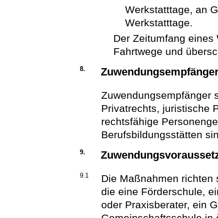
Werkstatttage, an 
Werkstatttage.
Der Zeitumfang eines 
Fahrtwege und überschr
8.
Zuwendungsempfänge
Zuwendungsempfänger si
Privatrechts, juristische
rechtsfähige Personenges
Berufsbildungsstätten si
9.
Zuwendungsvorausset
9.1
Die Maßnahmen richten s
die eine Förderschule, e
oder Praxisberater, ein
Gemeinschaftsschule in öf