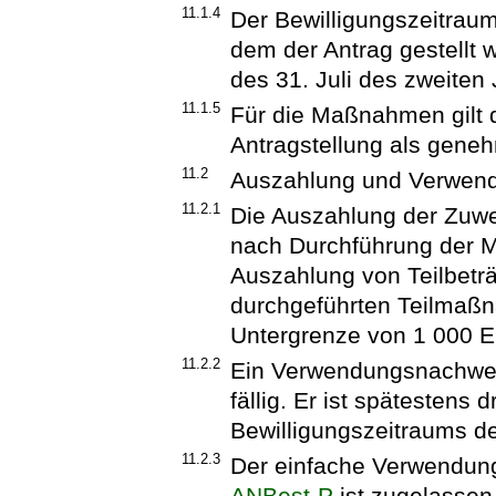
11.1.4
Der Bewilligungszeitraum
dem der Antrag gestellt 
des 31. Juli des zweite
11.1.5
Für die Maßnahmen gilt 
Antragstellung als geneh
11.2
Auszahlung und Verwen
11.2.1
Die Auszahlung der Zuwen
nach Durchführung der 
Auszahlung von Teilbetr
durchgeführten Teilmaßna
Untergrenze von 1 000 E
11.2.2
Ein Verwendungsnachweis
fällig. Er ist spätesten
Bewilligungszeitraums de
11.2.3
Der einfache Verwendu
ANBest-P
ist zugelassen