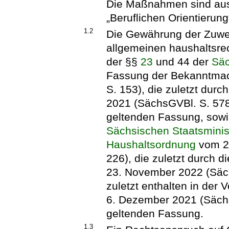
Die Maßnahmen sind ausg
„Beruflichen Orientierun
1.2
Die Gewährung der Zuwe
allgemeinen haushaltsre
der §§
23
und 44 der
Säc
Fassung der Bekanntmac
S. 153), die zuletzt durc
2021 (SächsGVBl. S. 578)
geltenden Fassung, sow
Sächsischen Staatsminis
Haushaltsordnung
vom 27
226), die zuletzt durch d
23. November 2022 (Säch
zuletzt enthalten in der 
6. Dezember 2021 (SächsA
geltenden Fassung.
1.3