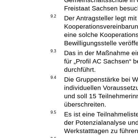
Freistaat Sachsen besuc
9.2
Der Antragsteller legt mi
Kooperationsvereinbarung
eine solche Kooperation
Bewilligungsstelle veröffe
9.3
Das in der Maßnahme ein
für „Profil AC Sachsen“ 
durchführt.
9.4
Die Gruppenstärke bei We
individuellen Vorausset
und soll 15 Teilnehmerin
überschreiten.
9.5
Es ist eine Teilnahmelis
der Potenzialanalyse un
Werkstatttagen zu führen