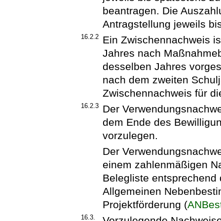
beantragen. Die Auszahl
Antragstellung jeweils b
16.2.2
Ein Zwischennachweis ist
Jahres nach Maßnahmebe
desselben Jahres vorge
nach dem zweiten Schuljah
Zwischennachweis für die
16.2.3
Der Verwendungsnachweis
dem Ende des Bewilligun
vorzulegen.
Der Verwendungsnachwei
einem zahlenmäßigen Na
Belegliste entsprechend
Allgemeinen Nebenbest
Projektförderung (
ANBes
16.3.
Vorzulegende Nachweise