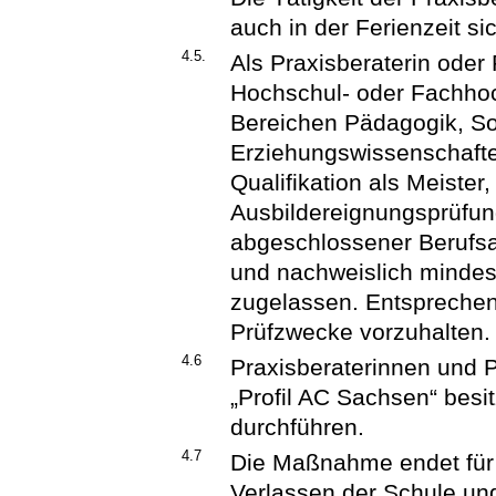
auch in der Ferienzeit si
4.5.
Als Praxisberaterin oder
Hochschul- oder Fachhoc
Bereichen Pädagogik, So
Erziehungswissenschafte
Qualifikation als Meister
Ausbildereignungsprüfun
abgeschlossener Berufsa
und nachweislich mindest
zugelassen. Entsprechen
Prüfzwecke vorzuhalten.
4.6
Praxisberaterinnen und P
„Profil AC Sachsen“ besi
durchführen.
4.7
Die Maßnahme endet für 
Verlassen der Schule un