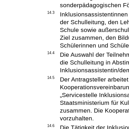
sonderpädagogischen För
14.3
Inklusionsassistentinnen
der Schulleitung, den Le
Schule sowie außerschul
Ziel zusammen, den Bildu
Schülerinnen und Schüle
14.4
Die Auswahl der Teilneh
die Schulleitung in Abst
Inklusionsassistentin/de
14.5
Der Antragsteller arbeite
Kooperationsvereinbarung
„Servicestelle Inklusions
Staatsministerium für Kul
zusammen. Die Kooperati
vorzuhalten.
14.6
Die Tätigkeit der Inklusi