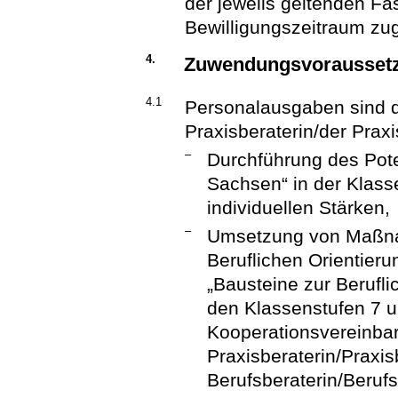
der jeweils geltenden F
Bewilligungszeitraum zu
4.
Zuwendungsvorausset
4.1
Personalausgaben sind 
Praxisberaterin/der Praxi
–
Durchführung des Pote
Sachsen“ in der Klasse
individuellen Stärken,
–
Umsetzung von Maßnah
Beruflichen Orientier
„Bausteine zur Berufli
den Klassenstufen 7 u
Kooperationsvereinbar
Praxisberaterin/Praxis
Berufsberaterin/Berufs