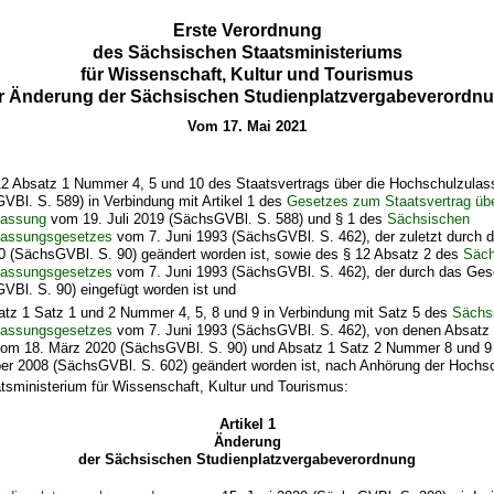
Erste Verordnung
des Sächsischen Staatsministeriums
für Wissenschaft, Kultur und Tourismus
r Änderung der Sächsischen Studienplatzvergabeverordn
Vom 17. Mai 2021
 12 Absatz 1 Nummer 4, 5 und 10 des Staatsvertrags über die Hochschulzulas
VBl. S. 589) in Verbindung mit Artikel 1 des
Gesetzes zum Staatsvertrag übe
lassung
vom 19. Juli 2019 (SächsGVBl. S. 588) und § 1 des
Sächsischen
lassungsgesetzes
vom 7. Juni 1993 (SächsGVBl. S. 462), der zuletzt durch
0 (SächsGVBl. S. 90) geändert worden ist, sowie des § 12 Absatz 2 des
Säch
lassungsgesetzes
vom 7. Juni 1993 (SächsGVBl. S. 462), der durch das Ge
VBl. S. 90) eingefügt worden ist und
atz 1 Satz 1 und 2 Nummer 4, 5, 8 und 9 in Verbindung mit Satz 5 des
Sächs
lassungsgesetzes
vom 7. Juni 1993 (SächsGVBl. S. 462), von denen Absatz 
om 18. März 2020 (SächsGVBl. S. 90) und Absatz 1 Satz 2 Nummer 8 und 9
er 2008 (SächsGVBl. S. 602) geändert worden ist, nach Anhörung der Hochs
tsministerium für Wissenschaft, Kultur und Tourismus:
Artikel 1
Änderung
der Sächsischen Studienplatzvergabeverordnung