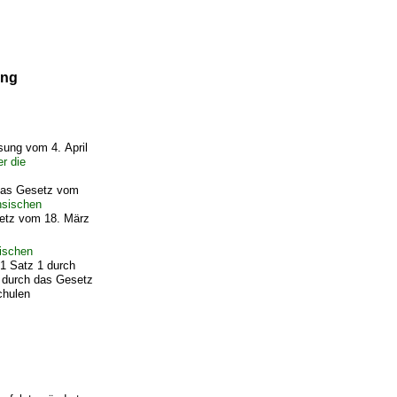
ung
sung vom 4. April
r die
 das Gesetz vom
sischen
setz vom 18. März
ischen
1 Satz 1 durch
 durch das Gesetz
chulen