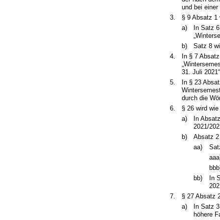
und bei einer
3.
§ 9 Absatz 1 
a)
In Satz 
„Winters
b)
Satz 8 w
4.
In § 7 Absat
„Wintersemes
31. Juli 2021“
5.
In § 23 Absa
Wintersemest
durch die Wör
6.
§ 26 wird wie
a)
In Absat
2021/2022
b)
Absatz 2 
aa)
Sat
aaa
bbb
bb)
In 
202
7.
§ 27 Absatz 2
a)
In Satz 
höhere F