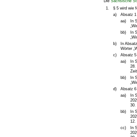
Die
Sächsische St
1.
§ 5 wird wie f
a)
Absatz 1 
aa)
In 
„Wi
bb)
In 
„Wi
b)
In Absat
Wörter „
c)
Absatz 5 
aa)
In 
28.
Zei
bb)
In 
„Wi
d)
Absatz 6 
aa)
In 
202
30.
bb)
In 
202
12.
cc)
In 
202