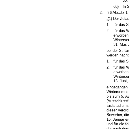
30.
dd)
In 
2.
§ 6 Absatz 1 
„(1) Der Zul
1.
für das 
2.
für das 
erworben 
Winterse
31. Mai, 
bei der Stift
werden nachtr
1.
für das 
2.
für das 
erworben 
Winterse
15. Juni,
eingegangen s
Wintersemeste
bis zum 5. A
(Ausschlussfr
Erststudiums
dieser Verord
Bewerber, di
16. Januar e
und für die f
der nach dem