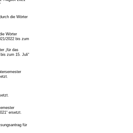
“
durch die Wörter
die Wörter
021/2022 bis zum
r „für das
bis zum 15. Juli“
ntersemester
etzt.
setzt.
semester
021“ ersetzt.
ssungsantrag für