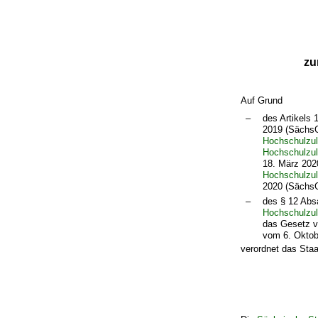
zu
Auf Grund
–
des Artikels
2019 (SächsG
Hochschulzu
Hochschulzu
18. März 202
Hochschulzu
2020 (SächsG
–
des § 12 Abs
Hochschulzu
das Gesetz v
vom 6. Oktob
verordnet das Staa