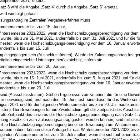
 September 2021“ ersetzt.
Satz 8 wird die Angabe „Satz 4“ durch die Angabe „Satz 6“ ersetzt.
wird wie folgt gefasst:
assungsantrag im Zentralen Vergabeverfahren muss
Sommersemester bis zum 15. Januar,
Wintersemester 2021/2022, wenn die Hochschulzugangsberechtigung vor dem 
wurde, bis zum 31. Mai 2021, andernfalls bis zum 31. Juli 2021 und für die f
mester, wenn die Hochschulzugangs-berechtigung vor dem 16. Januar erworb
andernfalls bis zum 15. Juli
ung eingegangen sein (Ausschlussfristen). Wurde der Zulassungsantrag fristger
äglich eingereichte Unterlagen berücksichtigt, sofern sie
Sommersemester bis zum 20. Januar,
Wintersemester 2021/2022, wenn die Hochschulzugangsberechtigung vor dem 
wurde, bis zum 15. Juni 2021, andernfalls bis zum 5. August 2021 und für di
mester, wenn die Hochschulzugangsberechtigung vor dem 16. Januar erworbe
 andernfalls bis zum 20. Juli
ind (Ausschlussfristen). Stehen Ergebnisse von Kriterien, die für eine Bewe
r notwendig sind, erst nach dem 15. Juni fest, sind diese für das Winterse
ugust 2021 und für die folgenden Wintersemester bis zum 20. Juli nachzureic
isten). Bei Bewerbungen für ein Zweitstudium gilt der Zeitpunkt des Abschlu
 als Zeitpunkt des Erwerbs der Hochschulzugangsberechtigung nach Satz 1. 
nung zusätzlich zum Zulassungsantrag gestellt werden können, sind mit dies
e ihre Hochschulzugangsberechtigung bei einer Bewerbung zum Wintersemest
rworben haben, können diese Anträge für das Wintersemester 2021/2022 bis z
olgenden Wintersemester bis zum 15. Juli stellen, wenn sie sich auf einen Sac
 31. Mai, aber bei einer Bewerbung zum Wintersemester 2021/2022 vor dem 