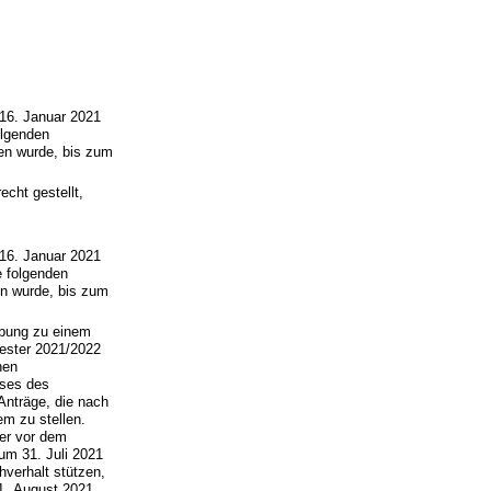
16. Januar 2021
olgenden
en wurde, bis zum
echt gestellt,
16. Januar 2021
e folgenden
n wurde, bis zum
rbung zu einem
mester 2021/2022
hen
sses des
Anträge, die nach
em zu stellen.
er vor dem
um 31. Juli 2021
hverhalt stützen,
1. August 2021