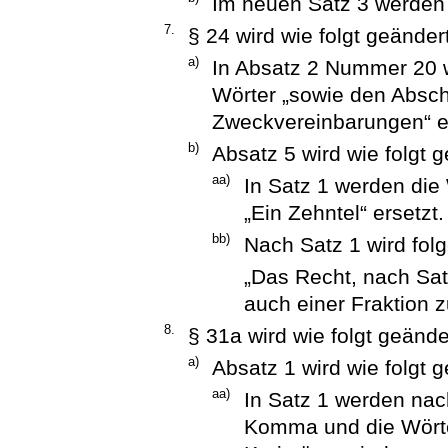
Im neuen Satz 3 werden 
7.
§ 24 wird wie folgt geändert
a)
In Absatz 2 Nummer 20 
Wörter „sowie den Absc
Zweckvereinbarungen“ e
b)
Absatz 5 wird wie folgt g
aa)
In Satz 1 werden die 
„Ein Zehntel“ ersetzt.
bb)
Nach Satz 1 wird fol
„Das Recht, nach Sat
auch einer Fraktion z
8.
§ 31a wird wie folgt geände
a)
Absatz 1 wird wie folgt g
aa)
In Satz 1 werden na
Komma und die Wörter