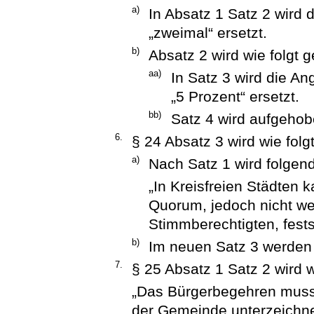
a)
In Absatz 1 Satz 2 wird 
„zweimal“ ersetzt.
b)
Absatz 2 wird wie folgt g
aa)
In Satz 3 wird die A
„5 Prozent“ ersetzt.
bb)
Satz 4 wird aufgehob
6.
§ 24 Absatz 3 wird wie folg
a)
Nach Satz 1 wird folgend
„In Kreisfreien Städten 
Quorum, jedoch nicht we
Stimmberechtigten, fests
b)
Im neuen Satz 3 werden 
7.
§ 25 Absatz 1 Satz 2 wird w
„Das Bürgerbegehren muss
der Gemeinde unterzeichne