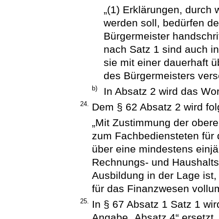
„(1) Erklärungen, durch 
werden soll, bedürfen de
Bürgermeister handschrif
nach Satz 1 sind auch in
sie mit einer dauerhaft 
des Bürgermeisters vers
b)
In Absatz 2 wird das Wort
24.
Dem § 62 Absatz 2 wird fol
„Mit Zustimmung der obere
zum Fachbediensteten für 
über eine mindestens einjä
Rechnungs- und Haushaltsw
Ausbildung in der Lage ist
für das Finanzwesen vollu
25.
In § 67 Absatz 1 Satz 1 wi
Angabe „Absatz 4“ ersetzt.