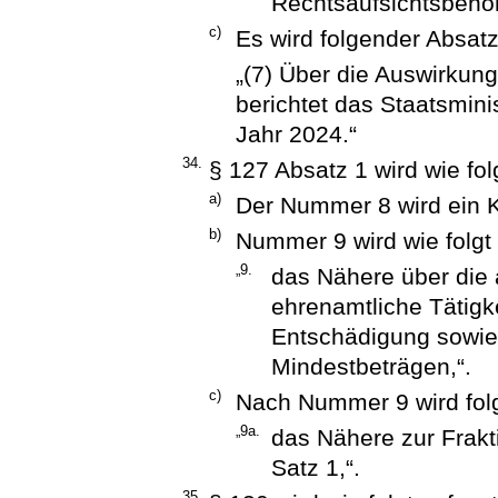
Rechtsaufsichtsbehör
c)
Es wird folgender Absatz
„(7) Über die Auswirkun
berichtet das Staatsmin
Jahr 2024.“
34.
§ 127 Absatz 1 wird wie fol
a)
Der Nummer 8 wird ein 
b)
Nummer 9 wird wie folgt 
„9.
das Nähere über die
ehrenamtliche Tätigke
Entschädigung sowie
Mindestbeträgen,“.
c)
Nach Nummer 9 wird fol
„9a.
das Nähere zur Frakt
Satz 1,“.
35.