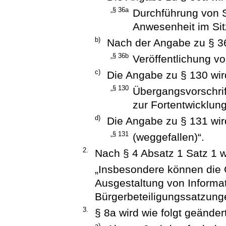
„§ 36a
Durchführung von 
Anwesenheit im Si
b)
Nach der Angabe zu § 36
„§ 36b
Veröffentlichung vo
c)
Die Angabe zu § 130 wird
„§ 130
Übergangsvorschrif
zur Fortentwicklun
d)
Die Angabe zu § 131 wird
„§ 131
(weggefallen)“.
2.
Nach § 4 Absatz 1 Satz 1 w
„Insbesondere können die
Ausgestaltung von Informat
Bürgerbeteiligungssatzung
3.
§ 8a wird wie folgt geändert
a)