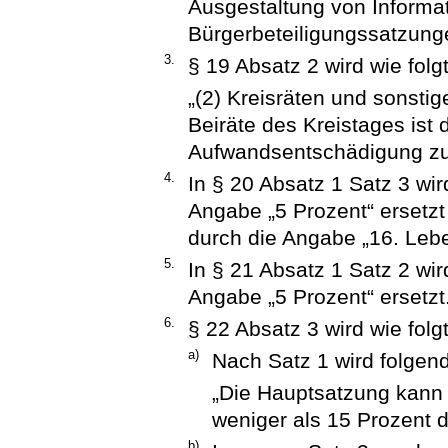
Ausgestaltung von Informat
Bürgerbeteiligungssatzung
3.
§ 19 Absatz 2 wird wie folgt
„(2) Kreisräten und sonsti
Beiräte des Kreistages is
Aufwandsentschädigung zu
4.
In § 20 Absatz 1 Satz 3 wi
Angabe „5 Prozent“ ersetzt
durch die Angabe „16. Lebe
5.
In § 21 Absatz 1 Satz 2 wi
Angabe „5 Prozent“ ersetzt
6.
§ 22 Absatz 3 wird wie folg
a)
Nach Satz 1 wird folgend
„Die Hauptsatzung kann 
weniger als 15 Prozent d
b)