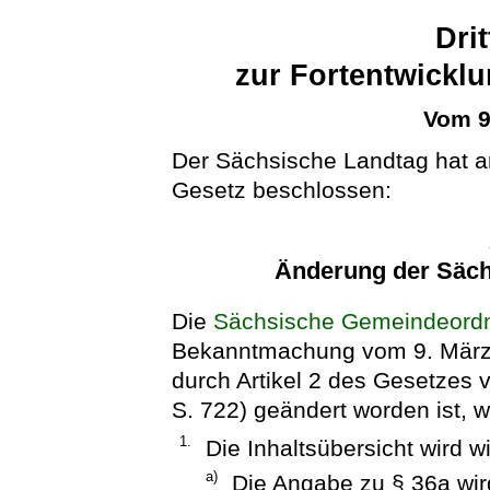
Dri
zur Fortentwickl
Vom 9
Der Sächsische Landtag hat a
Gesetz beschlossen:
Änderung der Säc
Die
Sächsische Gemeindeord
Bekanntmachung vom 9. März 2
durch Artikel 2 des Gesetze
S. 722) geändert worden ist, wi
1.
Die Inhaltsübersicht wird wi
a)
Die Angabe zu § 36a wird