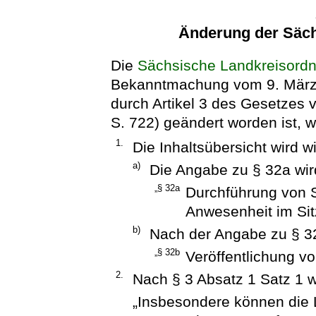
Änderung der Säc
Die
Sächsische Landkreisord
Bekanntmachung vom 9. März 2
durch Artikel 3 des Gesetze
S. 722) geändert worden ist, wi
1.
Die Inhaltsübersicht wird wi
a)
Die Angabe zu § 32a wird
„§ 32a
Durchführung von 
Anwesenheit im Si
b)
Nach der Angabe zu § 32
„§ 32b
Veröffentlichung vo
2.
Nach § 3 Absatz 1 Satz 1 w
„Insbesondere können die