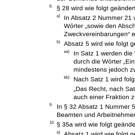
8.
§ 28 wird wie folgt geändert
a)
In Absatz 2 Nummer 21 
Wörter „sowie den Absc
Zweckvereinbarungen“ e
b)
Absatz 5 wird wie folgt g
aa)
In Satz 1 werden die
durch die Wörter „Ei
mindestens jedoch zw
bb)
Nach Satz 1 wird fol
„Das Recht, nach Sat
auch einer Fraktion z
9.
In § 32 Absatz 1 Nummer 5 
Beamten und Arbeitnehmer 
10.
§ 35a wird wie folgt geände
a)
Absatz 1 wird wie folgt g