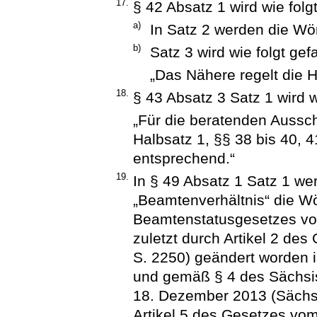
17.
§ 42 Absatz 1 wird wie folg
a)
In Satz 2 werden die Wört
b)
Satz 3 wird wie folgt gef
„Das Nähere regelt die 
18.
§ 43 Absatz 3 Satz 1 wird w
„Für die beratenden Aussch
Halbsatz 1, §§ 38 bis 40, 
entsprechend.“
19.
In § 49 Absatz 1 Satz 1 w
„Beamtenverhältnis“ die W
Beamtenstatusgesetzes vom
zuletzt durch Artikel 2 de
S. 2250) geändert worden i
und gemäß § 4 des Sächs
18. Dezember 2013 (SächsG
Artikel 5 des Gesetzes vo