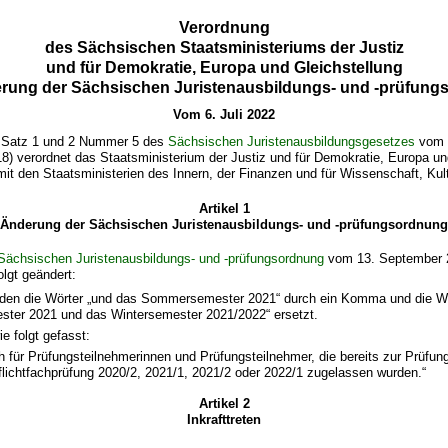
Verordnung
des Sächsischen Staatsministeriums der Justiz
und für Demokratie, Europa und Gleichstellung
rung der Sächsischen Juristenausbildungs- und -prüfun
Vom 6. Juli 2022
9 Satz 1 und 2 Nummer 5 des
Sächsischen Juristenausbildungsgesetzes
vom 2
) verordnet das Staatsministerium der Justiz und für Demokratie, Europa un
t den Staatsministerien des Innern, der Finanzen und für Wissenschaft, Kul
Artikel 1
Änderung der Sächsischen Juristenausbildungs- und -prüfungsordnung
Sächsischen Juristenausbildungs- und -prüfungsordnung
vom 13. September 
olgt geändert:
rden die Wörter „und das Sommersemester 2021“ durch ein Komma und die Wö
er 2021 und das Wintersemester 2021/2022“ ersetzt.
ie folgt gefasst:
ch für Prüfungsteilnehmerinnen und Prüfungsteilnehmer, die bereits zur Prüfun
flichtfachprüfung 2020/2, 2021/1, 2021/2 oder 2022/1 zugelassen wurden.“
Artikel 2
Inkrafttreten