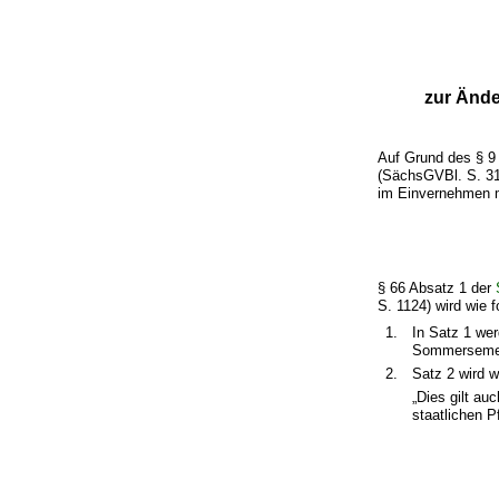
zur Ände
Auf Grund des § 
(SächsGVBl. S. 318
im Einvernehmen mi
§ 66 Absatz 1 der
S. 1124) wird wie f
1.
In Satz 1 we
Sommersemest
2.
Satz 2 wird w
„Dies gilt au
staatlichen P