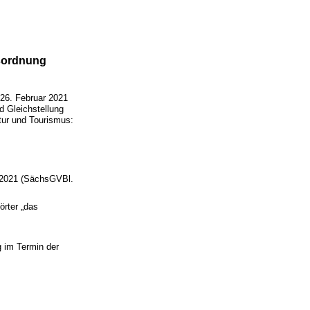
gsordnung
6. Februar 2021
d Gleichstellung
tur und Tourismus:
2021 (SächsGVBl.
rter „das
g im Termin der