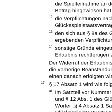
die Spielteilnahme an d
Betrag hingewiesen hat
12.
die Verpflichtungen nac
Glücksspielstaatsvertra
13.
den sich aus § 8a des 
ergebenden Verpflicht
14.
sonstige Gründe eingetr
Erlaubnis rechtfertigen
Der Widerruf der Erlaubni
die vorherige Beanstandu
einen danach erfolgten wi
17.
§ 17 Absatz 1 wird wie fol
a)
Im Satzteil vor Nummer 
und § 12 Abs. 1 des Glü
Wörter „§ 4 Absatz 1 Sa