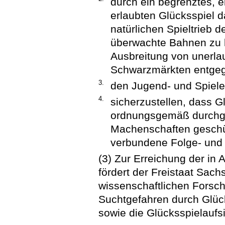
durch ein begrenztes, e
erlaubten Glücksspiel 
natürlichen Spieltrieb 
überwachte Bahnen zu 
Ausbreitung von unerla
Schwarzmärkten entgeg
3.
den Jugend- und Spiele
4.
sicherzustellen, dass G
ordnungsgemäß durchgef
Machenschaften geschüt
verbundene Folge- und 
(3) Zur Erreichung der in 
fördert der Freistaat Sach
wissenschaftlichen Forsc
Suchtgefahren durch Glück
sowie die Glücksspielaufsi