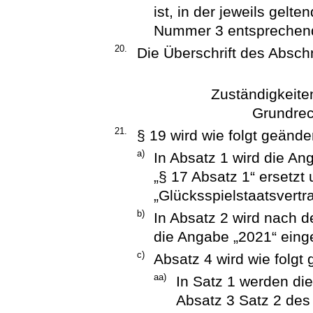
ist, in der jeweils gelt
Nummer 3 entsprechen
20.
Die Überschrift des Abschni
Zuständigkeite
Grundrec
21.
§ 19 wird wie folgt geänder
a)
In Absatz 1 wird die An
„§ 17 Absatz 1“ ersetz
„Glücksspielstaatsvertr
b)
In Absatz 2 wird nach d
die Angabe „2021“ einge
c)
Absatz 4 wird wie folgt 
aa)
In Satz 1 werden die
Absatz 3 Satz 2 des 