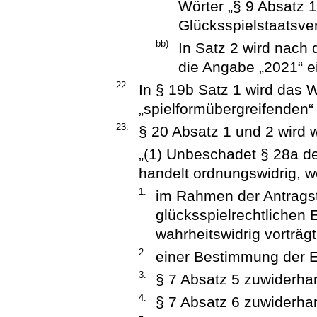
Wörter „§ 9 Absatz 
Glücksspielstaatsver
bb)
In Satz 2 wird nach 
die Angabe „2021“ e
22.
In § 19b Satz 1 wird das 
„spielformübergreifenden“ 
23.
§ 20 Absatz 1 und 2 wird w
„(1) Unbeschadet § 28a d
handelt ordnungswidrig, we
1.
im Rahmen der Antragste
glücksspielrechtlichen 
wahrheitswidrig vorträg
2.
einer Bestimmung der E
3.
§ 7 Absatz 5 zuwiderhan
4.
§ 7 Absatz 6 zuwiderhan