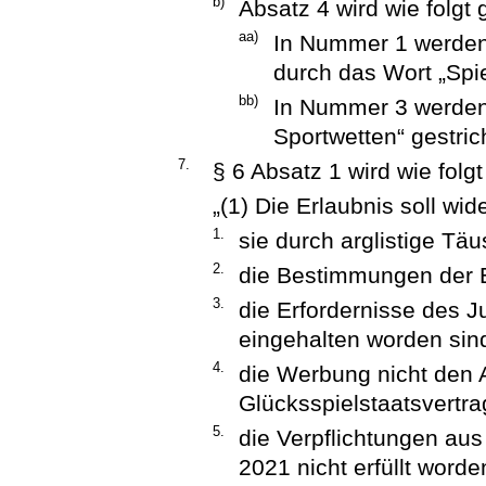
b)
Absatz 4 wird wie folgt 
aa)
In Nummer 1 werden 
durch das Wort „Spie
bb)
In Nummer 3 werden 
Sportwetten“ gestric
7.
§ 6 Absatz 1 wird wie folgt
„(1) Die Erlaubnis soll wi
1.
sie durch arglistige Tä
2.
die Bestimmungen der E
3.
die Erfordernisse des J
eingehalten worden sin
4.
die Werbung nicht den 
Glücksspielstaatsvertr
5.
die Verpflichtungen aus
2021 nicht erfüllt worde