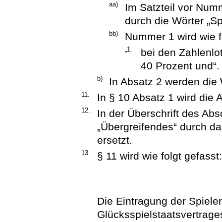
aa)
Im Satzteil vor Numm
durch die Wörter „Sp
bb)
Nummer 1 wird wie fo
„1.
bei den Zahlenlot
40 Prozent und“.
b)
In Absatz 2 werden die 
11.
In § 10 Absatz 1 wird die 
12.
In der Überschrift des Abs
„Übergreifendes“ durch da
ersetzt.
13.
§ 11 wird wie folgt gefasst:
Die Eintragung der Spiele
Glücksspielstaatsvertrage