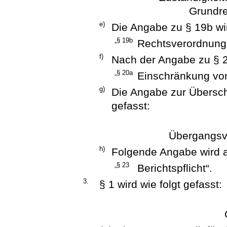
Grundre
e)
Die Angabe zu § 19b wir
„§ 19b
Rechtsverordnung
f)
Nach der Angabe zu § 2
„§ 20a
Einschränkung vo
g)
Die Angabe zur Überschri
gefasst:
Übergangsvor
h)
Folgende Angabe wird a
„§ 23
Berichtspflicht“.
3.
§ 1 wird wie folgt gefasst: