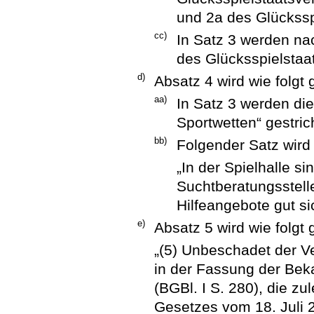
und 2a des Glückssp
cc)
In Satz 3 werden na
des Glücksspielstaa
d)
Absatz 4 wird wie folgt 
aa)
In Satz 3 werden die
Sportwetten“ gestric
bb)
Folgender Satz wird
„In der Spielhalle s
Suchtberatungsstell
Hilfeangebote gut si
e)
Absatz 5 wird wie folgt 
„(5) Unbeschadet der V
in der Fassung der Be
(BGBl. I S. 280), die zu
Gesetzes vom 18. Juli 