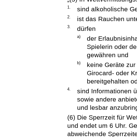
1.
sind alkoholische G
2.
ist das Rauchen unt
3.
dürfen
a)
der Erlaubnisinh
Spielerin oder de
gewähren und
b)
keine Geräte zu
Girocard- oder Kr
bereitgehalten o
4.
sind Informationen 
sowie andere anbiet
und lesbar anzubrin
(6) Die Sperrzeit für W
und endet um 6 Uhr. Ge
abweichende Sperrzeiten