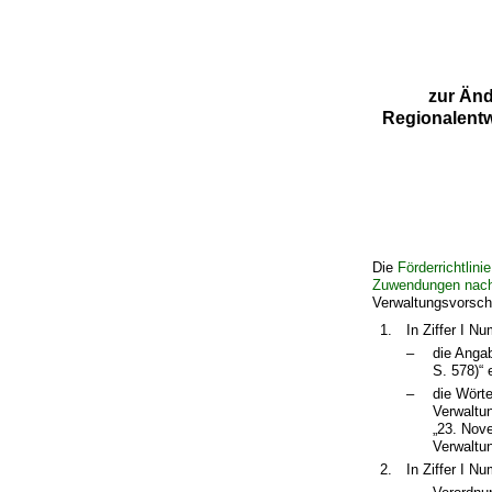
zur Änd
Regionalent
Die
Förderrichtlin
Zuwendungen nach 
Verwaltungsvorschr
1.
In Ziffer I N
–
die Anga
S. 578)“ 
–
die Wörte
Verwaltu
„23. Nove
Verwaltu
2.
In Ziffer I N