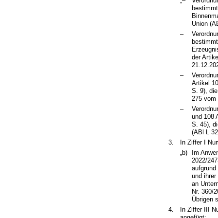
„–
Verordnu
bestimmte
Binnenma
Union (AB
–
Verordnu
bestimmt
Erzeugni
der Artik
21.12.202
–
Verordnu
Artikel 
S. 9), d
275 vom 
–
Verordnu
und 108 
S. 45), 
(ABl L 32
3.
In Ziffer I N
„b)
Im Anwen
2022/247
aufgrund 
und ihre
an Unter
Nr. 360/
Übrigen s
4.
In Ziffer II
angefügt: