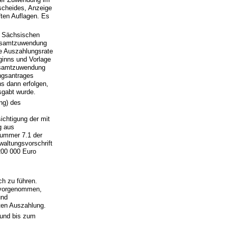
scheides, Anzeige
ten Auflagen. Es
r Sächsischen
Gesamtzuwendung
e Auszahlungsrate
ginns und Vorlage
esamtzuwendung
ungsantrages
s dann erfolgen,
sgabt wurde.
ng) des
ichtigung der mit
g aus
 Nummer 7.1 der
altungsvorschrift
200 000 Euro
h zu führen.
n vorgenommen,
und
ten Auszahlung.
l und bis zum