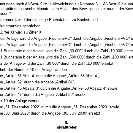
ndungen nach ANBest-K ist in Abweichung zu Nummer 6.1. ANBest-K die Ve
g spätestens sechs Monate nach Ablauf des Bewilligungszeitraums der Bewi
isen.“
I Nummer 4 wird der bisherige Buchstabe c zu Buchstabe f.
wird ersatzlos gestrichen.
Ziffer XI wird zu Ziffer X.
der Anlage wird die Angabe „FischereiVO“ durch die Angabe „FischereiFVO“ e
der Anlage wird die Angabe „FischereiVO“ durch die Angabe „FischereiFVO“ e
 Buchstabe a der Anlage wird die Zahl „60 000“ durch die Zahl „10 000“ erset
 Buchstabe b der Anlage wird die Zahl „500 000“ durch die Zahl „100 000“ ers
 der Anlage wird die Zahl „30 000“ durch die Zahl „10 000“ ersetzt.
chrift der Nummer 10 der Anlage werden
e „Artikel 51 Abs. 4“ durch die Angabe „Artikel 63 Abs. 4“,
e „Artikel 52“ durch die Angabe „Artikel 64“,
e „Artikel 46 Absatz 3“ durch die Angabe „Artikel 58 Absatz 4“ sowie
e „Artikel 47“ durch die Angabe „Artikel 59“ ersetzt.
r 10 der Anlage werden
be „31. Dezember 2022“ durch die Angabe „31. Dezember 2029“ sowie
e „30. Juni 2023“ durch die Angabe „30. Juni 2030“ ersetzt.
II.
Inkrafttreten