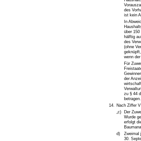
Vorausza
des Vorh
ist kein 
In Abwei
Haushalt
über 150
hälftig a
des Verw
(ohne Ver
geknüpft
wenn der
Für Zuwe
Freistaa
Gewinnerz
der Anze
wirtschaf
Verwaltu
zu § 44 
betragen.
14.
Nach Ziffer 
„c)
Der Zuwe
Wurde ge
erfolgt 
Baumanag
d)
Zweimal j
30. Sept