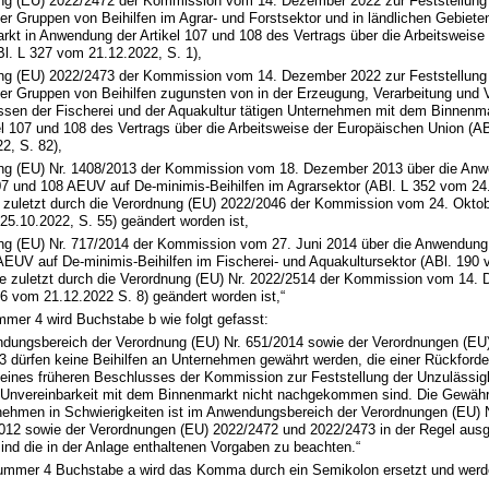
ng (EU) 2022/2472 der Kommission vom 14. Dezember 2022 zur Feststellung 
r Gruppen von Beihilfen im Agrar- und Forstsektor und in ländlichen Gebiet
rkt in Anwendung der Artikel 107 und 108 des Vertrags über die Arbeitsweise
l. L 327 vom 21.12.2022, S. 1),
ng (EU) 2022/2473 der Kommission vom 14. Dezember 2022 zur Feststellung 
er Gruppen von Beihilfen zugunsten von in der Erzeugung, Verarbeitung und
ssen der Fischerei und der Aquakultur tätigen Unternehmen mit dem Binnenm
el 107 und 108 des Vertrags über die Arbeitsweise der Europäischen Union (A
2, S. 82),
ng (EU) Nr. 1408/2013 der Kommission vom 18. Dezember 2013 über die Anw
107 und 108 AEUV auf De-minimis-Beihilfen im Agrarsektor (ABl. L 352 vom 2
ie zuletzt durch die Verordnung (EU) 2022/2046 der Kommission vom 24. Oktob
25.10.2022, S. 55) geändert worden ist,
ng (EU) Nr. 717/2014 der Kommission vom 27. Juni 2014 über die Anwendung 
AEUV auf De-minimis-Beihilfen im Fischerei- und Aquakultursektor (ABl. 190 
die zuletzt durch die Verordnung (EU) Nr. 2022/2514 der Kommission vom 14.
6 vom 21.12.2022 S. 8) geändert worden ist,“
ummer 4 wird Buchstabe b wie folgt gefasst:
dungsbereich der Verordnung (EU) Nr. 651/2014 sowie der Verordnungen (EU
3 dürfen keine Beihilfen an Unternehmen gewährt werden, die einer Rückfor
eines früheren Beschlusses der Kommission zur Feststellung der Unzulässigke
r Unvereinbarkeit mit dem Binnenmarkt nicht nachgekommen sind. Die Gewähr
nehmen in Schwierigkeiten ist im Anwendungsbereich der Verordnungen (EU) 
2012 sowie der Verordnungen (EU) 2022/2472 und 2022/2473 in der Regel aus
ind die in der Anlage enthaltenen Vorgaben zu beachten.“
I Nummer 4 Buchstabe a wird das Komma durch ein Semikolon ersetzt und werd