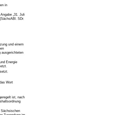
en in
 Angabe „31. Juli
 (SächsABl. SDr.
ätzung und einem
hen
 ausgerichteten
 und Energie
etzt.
setzt.
 das Wort
eregelt ist, nach
shaltsordnung
r Sächsischen
 der Zuwendung im