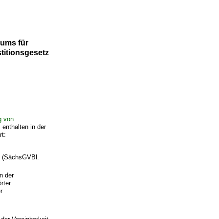
iums für
itionsgesetz
g von
enthalten in der
rt:
1 (SächsGVBl.
n der
rter
r