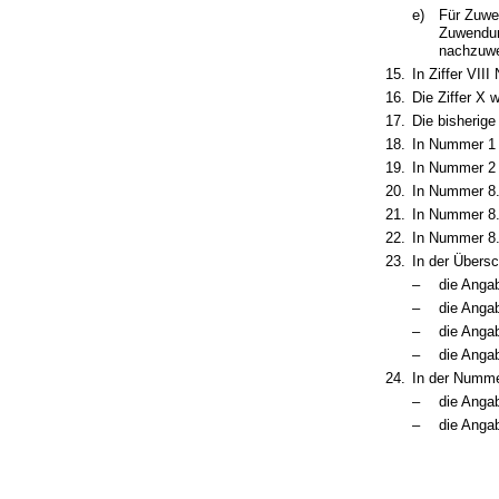
e)
Für Zuwe
Zuwendun
nachzuwe
15.
In Ziffer VII
16.
Die Ziffer X 
17.
Die bisherige 
18.
In Nummer 1 
19.
In Nummer 2 
20.
In Nummer 8.1
21.
In Nummer 8.1
22.
In Nummer 8.2
23.
In der Übers
–
die Angab
–
die Angab
–
die Angab
–
die Angab
24.
In der Numme
–
die Anga
–
die Angab