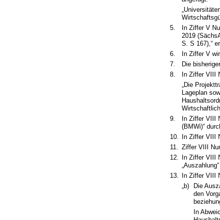
„Universitäte
Wirtschaftsgü
5.
In Ziffer V N
2019 (SächsA
S. S 167),“ er
6.
In Ziffer V w
7.
Die bisherig
8.
In Ziffer VII
„Die Projektt
Lageplan sow
Haushaltsord
Wirtschaftlic
9.
In Ziffer VII
(BMWi)“ durc
10.
In Ziffer VI
11.
Ziffer VIII N
12.
In Ziffer VI
„Auszahlung“ 
13.
In Ziffer VII
„b)
Die Ausz
den Vorg
beziehu
In Abwei
Haushalt