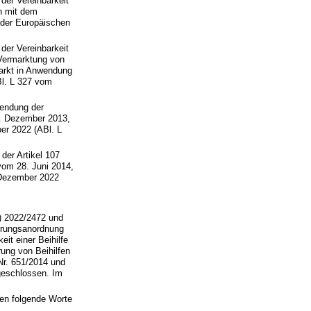
der Vereinbarkeit
en mit dem
 der Europäischen
der Vereinbarkeit
 Vermarktung von
arkt in Anwendung
Bl. L 327 vom
endung der
4. Dezember 2013,
er 2022 (ABl. L
der Artikel 107
vom 28. Juni 2014,
 Dezember 2022
) 2022/2472 und
derungsanordnung
it einer Beihilfe
ung von Beihilfen
Nr. 651/2014 und
geschlossen. Im
en folgende Worte