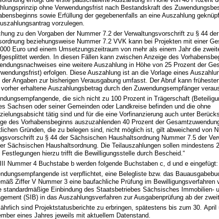
hlungsprinzip ohne Verwendungsfrist nach Bestandskraft des Zuwendungsbe
abensbeginns sowie Erfüllung der gegebenenfalls an eine Auszahlung geknüpf
Auszahlungsantrag vorzulegen.
chung zu den Vorgaben der Nummer 7.2 der Verwaltungsvorschrift zu § 44 de
sordnung beziehungsweise Nummer 7.2 VVK kann bei Projekten mit einer 
 000 Euro und einem Umsetzungszeitraum von mehr als einem Jahr die zweit
ufgesplittet werden. In diesen Fällen kann zwischen Anzeige des Vorhabensbe
endungsnachweises eine weitere Auszahlung in Höhe von 25 Prozent der G
wendungsfrist) erfolgen. Diese Auszahlung ist an die Vorlage eines Auszahl
, der Angaben zur bisherigen Verausgabung umfasst. Der Abruf kann frühesten
 vorher erhaltene Auszahlungsbetrag durch den Zuwendungsempfänger verau
ndungsempfangende, die sich nicht zu 100 Prozent in Trägerschaft (Beteiligu
tes Sachsen oder seiner Gemeinden oder Landkreise befinden und die ohne
ielungsabsicht tätig sind und für die eine Vorfinanzierung auch unter Berücks
ige des Vorhabensbeginns auszuzahlenden 40 Prozent der Gesamtzuwendun
tlichen Gründen, die zu belegen sind, nicht möglich ist, gilt abweichend von
ngsvorschrift zu § 44 der Sächsischen Haushaltsordnung Nummer 7.5 der Verw
der Sächsischen Haushaltsordnung. Die Teilauszahlungen sollen mindestens 
 Festlegungen hierzu trifft die Bewilligungsstelle durch Bescheid.“
VIII Nummer 4 Buchstabe b werden folgende Buchstaben c, d und e eingefügt:
ndungsempfangende ist verpflichtet, eine Belegliste bzw. das Bauausgabebuc
mäß Ziffer V Nummer 3 eine baufachliche Prüfung im Bewilligungsverfahre
die standardmäßige Einbindung des Staatsbetriebes Sächsisches Immobilien- 
ement (SIB) in das Auszahlungsverfahren zur Ausgabenprüfung ab der zwei
ährlich sind Projektstatusberichte zu erbringen, spätestens bis zum 30. Apri
ember eines Jahres jeweils mit aktuellem Datenstand.