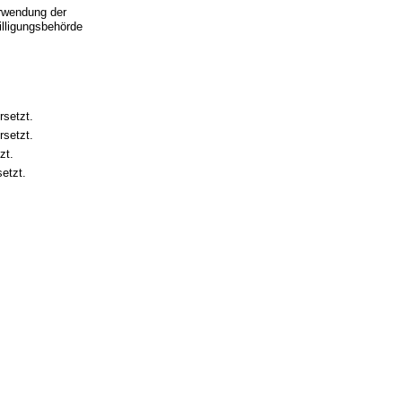
rwendung der
lligungsbehörde
rsetzt.
rsetzt.
zt.
etzt.