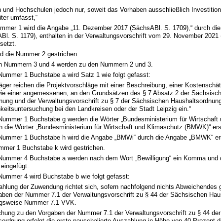
n und Hochschulen jedoch nur, soweit das Vorhaben ausschließlich Investition
ter umfasst,“
ummer 1 wird die Angabe „11. Dezember 2017 (SächsABl. S. 1709),“ durch die
Bl. S. 1179), enthalten in der Verwaltungsvorschrift vom 29. November 2021
setzt.
ird die Nummer 2 gestrichen.
en Nummern 3 und 4 werden zu den Nummern 2 und 3.
I Nummer 1 Buchstabe a wird Satz 1 wie folgt gefasst:
räger reichen die Projektvorschläge mit einer Beschreibung, einer Kostensch
ie einer angemessenen, an den Grundsätzen des § 7 Absatz 2 der Sächsisc
nung und der Verwaltungsvorschrift zu § 7 der Sächsischen Haushaltsordnung
hkeitsuntersuchung bei den Landkreisen oder der Stadt Leipzig ein.“
I Nummer 1 Buchstabe g werden die Wörter „Bundesministerium für Wirtschaft
h die Wörter „Bundesministerium für Wirtschaft und Klimaschutz (BMWK)“ ers
II Nummer 1 Buchstabe h wird die Angabe „BMWi“ durch die Angabe „BMWK“ er
ummer 1 Buchstabe k wird gestrichen.
II Nummer 4 Buchstabe a werden nach dem Wort „Bewilligung“ ein Komma und
eingefügt.
I Nummer 4 wird Buchstabe b wie folgt gefasst:
ahlung der Zuwendung richtet sich, sofern nachfolgend nichts Abweichendes g
aben der Nummer 7.1 der Verwaltungsvorschrift zu § 44 der Sächsischen Hau
ngsweise Nummer 7.1 VVK.
chung zu den Vorgaben der Nummer 7.1 der Verwaltungsvorschrift zu § 44 de
sordnung erfolgt die erste pauschalierte Auszahlung in Höhe von 40 Prozent