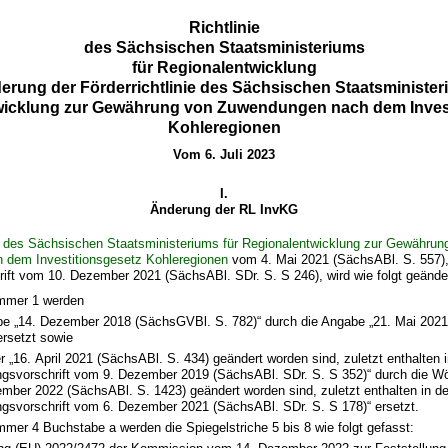
Richtlinie
des Sächsischen Staatsministeriums
für Regionalentwicklung
erung der Förderrichtlinie des Sächsischen Staatsminister
wicklung zur Gewährung von Zuwendungen nach dem Invest
Kohleregionen
Vom 6. Juli 2023
I.
Änderung der RL InvKG
ie des Sächsischen Staatsministeriums für Regionalentwicklung zur Gewährun
dem Investitionsgesetz Kohleregionen
vom 4. Mai 2021 (SächsABl. S. 557), 
ift vom 10. Dezember 2021 (SächsABl. SDr. S. S 246), wird wie folgt geände
ummer 1 werden
be „14. Dezember 2018 (SächsGVBl. S. 782)“ durch die Angabe „21. Mai 202
ersetzt sowie
r „16. April 2021 (SächsABl. S. 434) geändert worden sind, zuletzt enthalten i
ngsvorschrift vom 9. Dezember 2019 (SächsABl. SDr. S. S 352)“ durch die Wö
mber 2022 (SächsABl. S. 1423) geändert worden sind, zuletzt enthalten in de
ngsvorschrift vom 6. Dezember 2021 (SächsABl. SDr. S. S 178)“ ersetzt.
ummer 4 Buchstabe a werden die Spiegelstriche 5 bis 8 wie folgt gefasst: