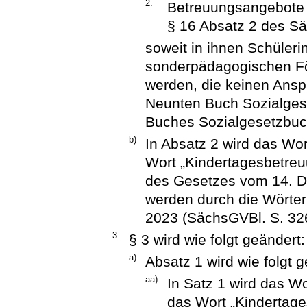
2.
Betreuungsangebote 
§ 16 Absatz 2 des S
soweit in ihnen Schüleri
sonderpädagogischen För
werden, die keinen Ansp
Neunten Buch Sozialges
Buches Sozialgesetzbuch
b)
In Absatz 2 wird das Wo
Wort „Kindertagesbetreuu
des Gesetzes vom 14. D
werden durch die Wörter
2023 (SächsGVBl. S. 326
3.
§ 3 wird wie folgt geändert:
a)
Absatz 1 wird wie folgt g
aa)
In Satz 1 wird das W
das Wort „Kindertage