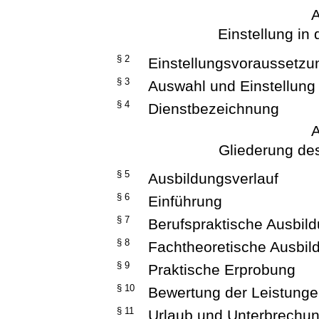
A
Einstellung in
§ 2
Einstellungsvoraussetz
§ 3
Auswahl und Einstellung
§ 4
Dienstbezeichnung
A
Gliederung de
§ 5
Ausbildungsverlauf
§ 6
Einführung
§ 7
Berufspraktische Ausbil
§ 8
Fachtheoretische Ausbil
§ 9
Praktische Erprobung
§ 10
Bewertung der Leistunge
§ 11
Urlaub und Unterbrechun