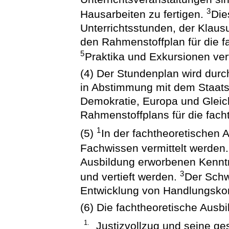
3
Hausarbeiten zu fertigen.
Die
Unterrichtsstunden, der Klaus
den Rahmenstoffplan für die f
5
Praktika und Exkursionen ver
(4) Der Stundenplan wird dur
in Abstimmung mit dem Staatsm
Demokratie, Europa und Gleic
Rahmenstoffplans für die facht
1
(5)
In der fachtheoretischen A
Fachwissen vermittelt werden
Ausbildung erworbenen Kenntni
3
und vertieft werden.
Der Schw
Entwicklung von Handlungsko
(6) Die fachtheoretische Ausbi
1.
Justizvollzug und seine ge