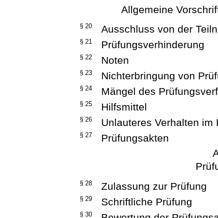
Allgemeine Vorschrif
§ 20
Ausschluss von der Teil
§ 21
Prüfungsverhinderung
§ 22
Noten
§ 23
Nichterbringung von Prü
§ 24
Mängel des Prüfungsver
§ 25
Hilfsmittel
§ 26
Unlauteres Verhalten im
§ 27
Prüfungsakten
A
Prüf
§ 28
Zulassung zur Prüfung
§ 29
Schriftliche Prüfung
§ 30
Bewertung der Prüfungsa