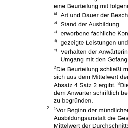
eine Beurteilung mit folgen
a)
Art und Dauer der Besch
b)
Stand der Ausbildung,
c)
erworbene fachliche Ko
d)
gezeigte Leistungen un
e)
Verhalten der Anwärteri
Umgang mit den Gefang
2
Die Beurteilung schließt m
sich aus dem Mittelwert d
3
Absatz 4 Satz 2 ergibt.
Di
dem Anwärter schriftlich b
zu begründen.
2.
1
Vor Beginn der mündlichen
Ausbildungsanstalt die Ge
Mittelwert der Durchschnit