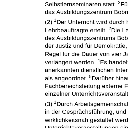
2
Selbstlernseminaren statt.
Fü
das Ausbildungszentrum Bobrit
1
(2)
Der Unterricht wird durch
2
Lehrbeauftragte erteilt.
Die L
des Ausbildungszentrums Bobr
der Justiz und für Demokratie,
Regel für die Dauer von vier J
4
verlängert werden.
Es handel
anerkannten dienstlichen Inter
5
als angeordnet.
Darüber hina
Fachbereichsleitung externe F
einzelner Unterrichtsveransta
1
(3)
Durch Arbeitsgemeinschaf
in der Gesprächsführung, und d
wirklichkeitsnah gestaltet wer
Unterrichtsveranstaltungen si