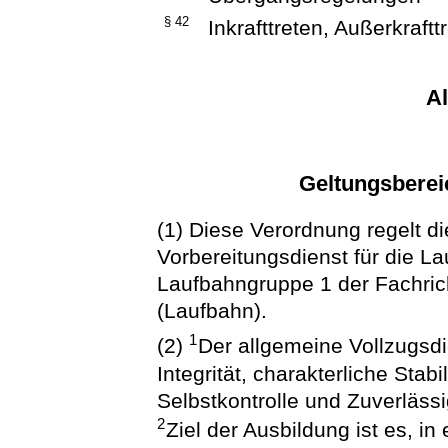
§ 42
Inkrafttreten, Außerkraftt
A
Geltungsbereic
(1) Diese Verordnung regelt d
Vorbereitungsdienst für die L
Laufbahngruppe 1 der Fachrich
(Laufbahn).
1
(2)
Der allgemeine Vollzugsdi
Integrität, charakterliche Stab
Selbstkontrolle und Zuverläs
2
Ziel der Ausbildung ist es, i