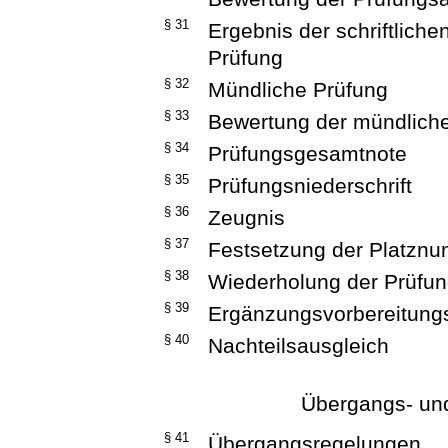
§ 31
Ergebnis der schriftlich
Prüfung
§ 32
Mündliche Prüfung
§ 33
Bewertung der mündlich
§ 34
Prüfungsgesamtnote
§ 35
Prüfungsniederschrift
§ 36
Zeugnis
§ 37
Festsetzung der Platzn
§ 38
Wiederholung der Prüfu
§ 39
Ergänzungsvorbereitung
§ 40
Nachteilsausgleich
Übergangs- un
§ 41
Übergangsregelungen