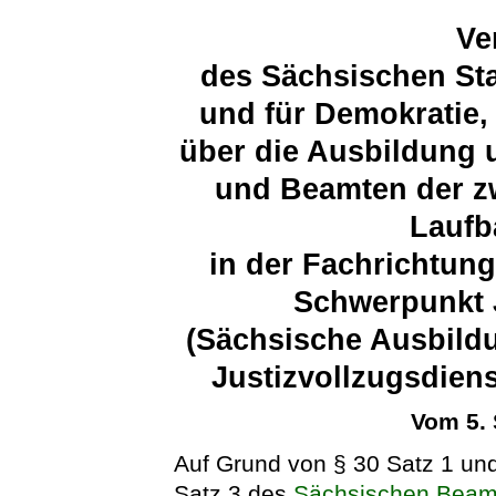
Ve
des Sächsischen Sta
und für Demokratie,
über die Ausbildung 
und Beamten der zw
Laufb
in der Fachrichtung
Schwerpunkt J
(Sächsische Ausbild
Justizvollzugsdien
Vom 5.
Auf Grund von § 30 Satz 1 un
Satz 3 des
Sächsischen Beam