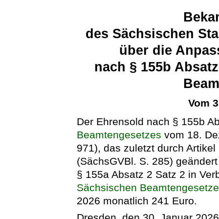
Beka
des Sächsischen Sta
über die Anpas
nach § 155b Absatz
Beam
Vom 3
Der Ehrensold nach § 155b Ab
Beamtengesetzes
vom 18. De
971), das zuletzt durch Artik
(SächsGVBl. S. 285) geändert 
§ 155a Absatz 2 Satz 2 in Ver
Sächsischen Beamtengesetz
2026 monatlich 241 Euro.
Dresden, den 30. Januar 202