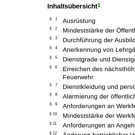
1
Inhaltsübersicht
§ 1
Ausrüstung
§ 2
Mindeststärke der Öffen
§ 3
Durchführung der Ausbil
§ 4
Anerkennung von Lehrg
§ 5
Dienstgrade und Dienst
§ 6
Erreichen des nächsthöhe
Feuerwehr
§ 7
Dienstkleidung und pers
§ 8
Alarmierung der öffentli
§ 9
Anforderungen an Werkf
§ 10
Mindeststärke der Werk
§ 11
Anforderungen an Angeh
§ 12
Änderung betrieblicher V