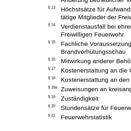
§ 13
Höchstsätze für Aufwand
tätige Mitglieder der Fre
§ 14
Verdienstausfall bei ehr
Freiwilligen Feuerwehr
§ 15
Fachliche Voraussetzung
Brandverhütungsschau
§ 16
Mitwirkung anderer Beh
§ 17
Kostenerstattung an die
§ 18
Kostenerstattung an den
§ 18a
Zuweisungen an kreisan
§ 19
Zuständigkeit
§ 20
Stundensätze für Feuer
§ 21
Feuerwehrstatistik