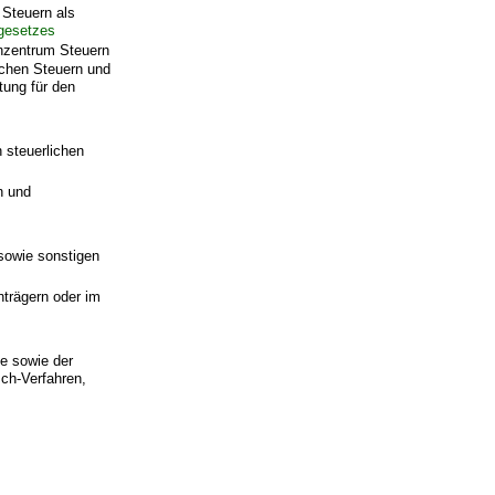
Steuern als
gesetzes
zentrum Steuern
ichen Steuern und
tung für den
 steuerlichen
n und
sowie sonstigen
trägern oder im
e sowie der
sch-Verfahren,