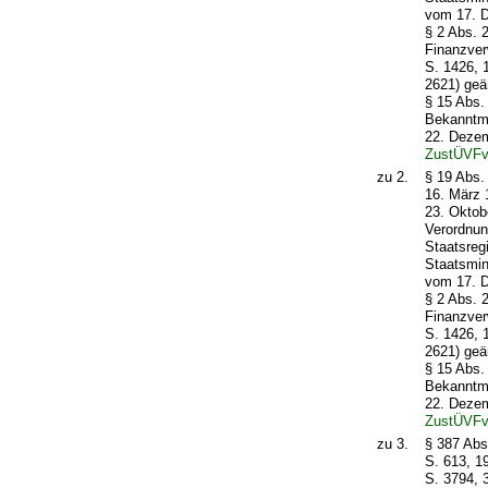
vom 17. 
§ 2 Abs. 
Finanzver
S. 1426, 
2621) geä
§ 15 Abs.
Bekanntma
22. Dezem
ZustÜVF
zu 2.
§ 19 Abs.
16. März 
23. Oktob
Verordnun
Staatsreg
Staatsmin
vom 17. 
§ 2 Abs. 
Finanzver
S. 1426, 
2621) geä
§ 15 Abs.
Bekanntma
22. Dezem
ZustÜVF
zu 3.
§ 387 Abs
S. 613, 1
S. 3794, 