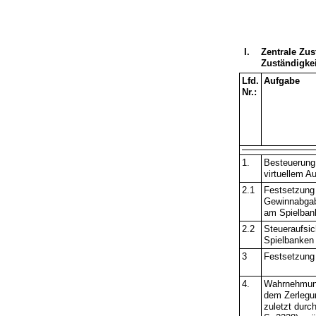
I.
Zentrale Zus
Zuständigkei
Lfd.
Aufgabe
Nr.:
1.
Besteuerung 
virtuellem A
2.1
Festsetzung
Gewinnabgab
am Spielba
2.2
Steueraufsic
Spielbanken
3
Festsetzung
4.
Wahrnehmung
dem Zerlegu
zuletzt durc