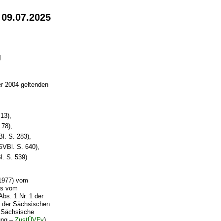
 09.07.2025
g
er 2004 geltenden
13),
78),
. S. 283),
VBl. S. 640),
. S. 539)
977) vom
zes vom
Abs. 1 Nr. 1 der
n der Sächsischen
s Sächsische
ung –
ZustÜVFv
)