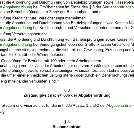
sst die Anordnung und Durchführung von Betriebsprüfungen sowie Kassen-N
er
Abgabenordnung
bei Großbetrieben im Sinne des § 3 der
Betriebsprüfungs
 von Betriebsprüfungen im Sinne der Buchstaben c und d.
rüfung Kreditinstitute, Versicherungsunternehmen
sst die Anordnung und Durchführung von Betriebsprüfungen sowie Kassen-N
er
Abgabenordnung
bei Kreditinstituten und Versicherungsunternehmen aller 
prüfung Versorgungsbetriebe
asst die Anordnung und Durchführung von Betriebsprüfungen sowie Kassen-
er
Abgabenordnung
bei Versorgungsbetrieben der Größenklassen Groß- und Mit
ungsbetriebe sind Unternehmen, die sich mit der Gewinnung, Erzeugung und V
Gas, Elektrizität oder Wärme befassen.
ußenprüfung für Betriebe mit 100 oder mehr Arbeitnehmern
 unabhängig von der Zahl der Arbeitnehmer und vom Zuständigkeitsbereich des
ußenprüfungen jeweils zentral zuständigen Finanzamtes, auch Lohnsteuer-A
 die unter einer einheitlichen Leitung stehen oder durch ein Beherrschungsver
3
h eng miteinander verbunden sind.
§ 3
Zuständigkeit nach § 88b der Abgabenordnung
Steuern und Finanzen ist für die in § 88b Absatz 1 und 2 der
Abgabenordnun
4
dig.
§ 4
Rechenzentrum