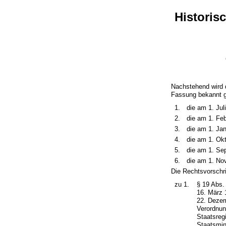
Historis
Nachstehend wird 
Fassung bekannt g
1.
die am 1. Jul
2.
die am 1. Feb
3.
die am 1. Jan
4.
die am 1. Okt
5.
die am 1. Se
6.
die am 1. No
Die Rechtsvorschri
zu 1.
§ 19 Abs.
16. März 
22. Dezem
Verordnun
Staatsreg
Staatsmin