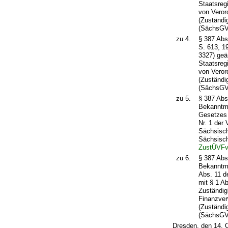
Staatsreg
von Veror
(Zuständi
(SächsGVB
zu 4.
§ 387 Abs
S. 613, 1
3327) geä
Staatsreg
von Veror
(Zuständi
(SächsGVB
zu 5.
§ 387 Abs
Bekanntma
Gesetzes 
Nr. 1 der
Sächsisch
Sächsisch
ZustÜVF
zu 6.
§ 387 Abs
Bekanntma
Abs. 11 d
mit § 1 A
Zuständig
Finanzver
(Zuständi
(SächsGVB
Dresden, den 14. 