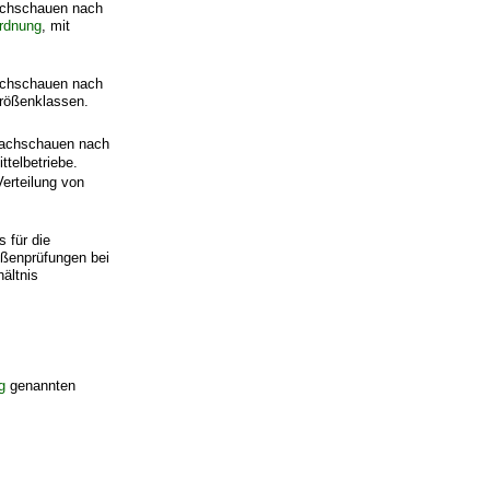
achschauen nach
ordnung
, mit
achschauen nach
Größenklassen.
Nachschauen nach
telbetriebe.
erteilung von
 für die
ußenprüfungen bei
hältnis
g
genannten