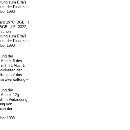
erung zum Erlaß
ium der Finanzen
ber 1993
rz 1976 (BGBl. I
(BGBl. I S. 3322,
sischen
erung zum Erlaß
ium der Finanzen
ber 1993
sung der
Artikel 6 des
 mit § 1 Abs. 1
digkeiten der
ltung auf das
nanzverwaltung –
sung der
Artikel 12g
t, in Verbindung
gung von
ich der
ber 1993