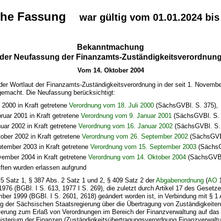
che Fassung
war gültig vom 01.01.2024 bis
Bekanntmachung
der Neufassung der Finanzamts-Zuständigkeitsverordnun
Vom 14. Oktober 2004
der Wortlaut der Finanzamts-Zuständigkeitsverordnung in der seit 1. Novemb
emacht. Die Neufassung berücksichtigt:
i 2000 in Kraft getretene
Verordnung vom 18. Juli 2000
(SächsGVBl. S. 375),
ruar 2001 in Kraft getretene
Verordnung vom 9. Januar 2001
(SächsGVBl. S. 
uar 2002 in Kraft getretene
Verordnung vom 16. Januar 2002
(SächsGVBl. S. 
ober 2002 in Kraft getretene
Verordnung vom 26. September 2002
(SächsGVBl
ptember 2003 in Kraft getretene
Verordnung vom 15. September 2003
(SächsG
vember 2004 in Kraft getretene
Verordnung vom 14. Oktober 2004
(SächsGVBl
ften wurden erlassen aufgrund
 5 Satz 1, § 387 Abs. 2 Satz 1 und 2, § 409 Satz 2 der
Abgabenordnung
(
AO
1
1976 (BGBl. I S. 613, 1977 I S. 269), die zuletzt durch Artikel 17 des Geset
ber 1999 (BGBl. I S. 2601, 2618) geändert worden ist, in Verbindung mit § 1 
g der Sächsischen Staatsregierung über die Übertragung von Zuständigkeite
ierung zum Erlaß von Verordnungen im Bereich der Finanzverwaltung auf da
isterium der Finanzen (Zuständigkeitsübertragungsverordnung Finanzverwalt