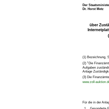
Der Staatsminist
Dr. Horst Metz
über Zustä
Internetpla
(1) Bezeichnung, S
1
(2)
Die Finanzämte
Aufgaben zuständ
Anlage Zuständigke
(3) Die Finanzämte
www.zoll-auktion.d
Für die in der Anla
1.
Gesonderte F