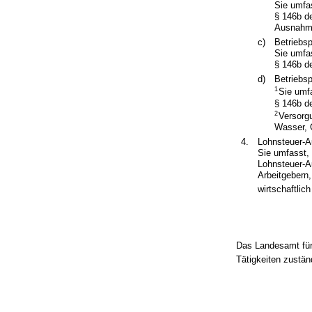
Sie umfa
§ 146b d
Ausnahme
c)
Betriebsp
Sie umfa
§ 146b d
d)
Betriebs
1
Sie umf
§ 146b d
2
Versorg
Wasser, 
4.
Lohnsteuer-A
Sie umfasst,
Lohnsteuer-A
Arbeitgebern,
wirtschaftlic
Das Landesamt für 
Tätigkeiten zustän