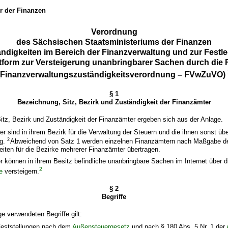
er der Finanzen
Verordnung
des Sächsischen Staatsministeriums der Finanzen
ndigkeiten im Bereich der Finanzverwaltung und zur Festl
ttform zur Versteigerung unanbringbarer Sachen durch die
(Finanzverwaltungszuständigkeitsverordnung – FVwZuVO)
§ 1
Bezeichnung, Sitz, Bezirk und Zuständigkeit der Finanzämter
itz, Bezirk und Zuständigkeit der Finanzämter ergeben sich aus der Anlage.
r sind in ihrem Bezirk für die Verwaltung der Steuern und die ihnen sonst üb
2
ig.
Abweichend von Satz 1 werden einzelnen Finanzämtern nach Maßgabe d
iten für die Bezirke mehrerer Finanzämter übertragen.
r können in ihrem Besitz befindliche unanbringbare Sachen im Internet über d
2
e
versteigern.
§ 2
Begriffe
ge verwendeten Begriffe gilt:
eststellungen nach dem
Außensteuergesetz
und nach § 180 Abs. 5 Nr. 1 der