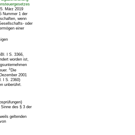
nsteuergesetzes
25. März 2019
z 5 Nummer 1 der
nschaften, wenn
Gesellschafts- oder
vermögen einer
sigen
l. I S. 3366,
ndert worden ist,
ragsunternehmen
3
euer.
Die
Dezember 2001
. I S. 2360)
en unberührt.
bsprüfungen)
 Sinne des § 3 der
eweils geltenden
 von