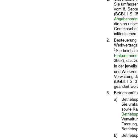
Sie umfassen
vom 8. Septe
(BGBl. I S. 
Abgabenordn
die von unbes
Gemeinschaft
inländischen
2.
Besteuerung 
Werkvertrags
1
Sie beinhalt
Einkommenst
3862), das zu
in der jeweil
und Werkvert
Verwaltung d
(BGBl. I S. 3
geändert word
3.
Betriebsprüf
a)
Betriebs
Sie umfa
sowie Ka
Betriebs
Verwaltun
Fassung,
Betriebs
b)
Betriebs