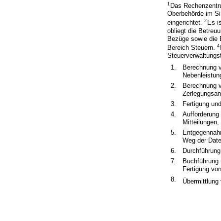
1
Das Rechenzentru
Oberbehörde im Si
2
eingerichtet.
Es i
obliegt die Betreu
Bezüge sowie die E
4
Bereich Steuern.
Steuerverwaltungst
1.
Berechnung v
Nebenleistun
2.
Berechnung v
Zerlegungsant
3.
Fertigung un
4.
Aufforderung
Mitteilungen,
5.
Entgegennahm
Weg der Date
6.
Durchführung
7.
Buchführung 
Fertigung von
8.
Übermittlung 