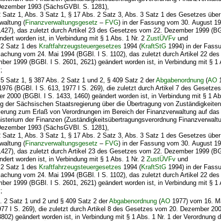
Dezember 1993 (SächsGVBl. S. 1281),
2 Satz 1, Abs. 3 Satz 1, § 17 Abs. 2 Satz 3, Abs. 3 Satz 1 des Gesetzes über
waltung (
Finanzverwaltungsgesetz
–
FVG
) in der Fassung vom 30. August 19
1427), das zuletzt durch Artikel 23 des Gesetzes vom 22. Dezember 1999 (BG
ndert worden ist, in Verbindung mit § 1 Abs. 1 Nr. 2
ZustÜVFv
und
 2 Satz 1 des
Kraftfahrzeugsteuergesetzes
1994 (
KraftStG
1994) in der Fass
chung vom 24. Mai 1994 (BGBl. I S. 1102), das zuletzt durch Artikel 22 d
ber 1999 (BGBl. I S. 2601, 2621) geändert worden ist, in Verbindung mit § 1 
v
;
 5 Satz 1, § 387 Abs. 2 Satz 1 und 2, § 409 Satz 2 der
Abgabenordnung
(
AO
1
1976 (BGBl. I S. 613, 1977 I S. 269), die zuletzt durch Artikel 7 des Gesetze
er 2000 (BGBl. I S. 1433, 1460) geändert worden ist, in Verbindung mit § 1 Abs
g der Sächsischen Staatsregierung über die Übertragung von Zuständigkeite
ierung zum Erlaß von Verordnungen im Bereich der Finanzverwaltung auf da
isterium der Finanzen (Zuständigkeitsübertragungsverordnung Finanzverwalt
Dezember 1993 (SächsGVBl. S. 1281),
2 Satz 1, Abs. 3 Satz 1, § 17 Abs. 2 Satz 3, Abs. 3 Satz 1 des Gesetzes über
waltung (
Finanzverwaltungsgesetz
–
FVG
) in der Fassung vom 30. August 19
1427), das zuletzt durch Artikel 23 des Gesetzes vom 22. Dezember 1999 (BG
ndert worden ist, in Verbindung mit § 1 Abs. 1 Nr. 2
ZustÜVFv
und
 2 Satz 1 des
Kraftfahrzeugsteuergesetzes
1994 (
KraftStG
1994) in der Fass
chung vom 24. Mai 1994 (BGBl. I S. 1102), das zuletzt durch Artikel 22 d
ber 1999 (BGBl. I S. 2601, 2621) geändert worden ist, in Verbindung mit § 1 
v
;
. 2 Satz 1 und 2 und § 409 Satz 2 der
Abgabenordnung
(
AO
1977) vom 16. Mä
977 I S. 269), die zuletzt durch Artikel 8 des Gesetzes vom 20. Dezember 200
3802) geändert worden ist, in Verbindung mit § 1 Abs. 1 Nr. 1 der Verordnung