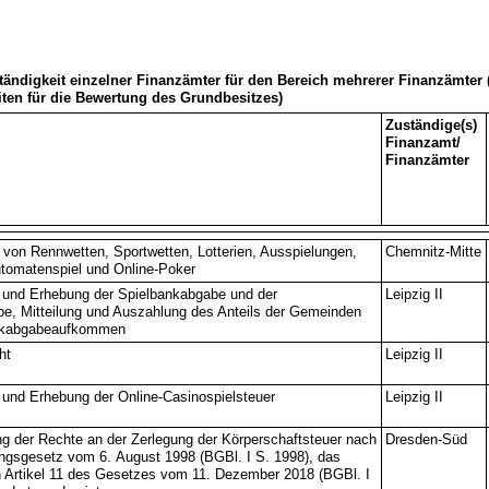
tändigkeit einzelner Finanzämter für den Bereich mehrerer Finanzämter 
ten für die Bewertung des Grundbesitzes)
Zuständige(s)
Finanzamt/
Finanzämter
von Rennwetten, Sportwetten, Lotterien, Ausspielungen,
Chemnitz-Mitte
utomatenspiel und Online-Poker
 und Erhebung der Spielbankabgabe und der
Leipzig II
e, Mitteilung und Auszahlung des Anteils der Gemeinden
nkabgabeaufkommen
ht
Leipzig II
 und Erhebung der Online-Casinospielsteuer
Leipzig II
 der Rechte an der Zerlegung der Körperschaftsteuer nach
Dresden-Süd
ngsgesetz vom 6. August 1998 (BGBl. I S. 1998), das
h Artikel 11 des Gesetzes vom 11. Dezember 2018 (BGBl. I