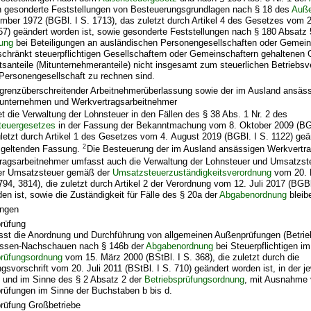
 gesonderte Feststellungen von Besteuerungsgrundlagen nach § 18 des
Auße
mber 1972 (BGBl. I S. 1713), das zuletzt durch Artikel 4 des Gesetzes vom 
357) geändert worden ist, sowie gesonderte Feststellungen nach § 180 Absat
ung
bei Beteiligungen an ausländischen Personengesellschaften oder Gemei
chränkt steuerpflichtigen Gesellschaftern oder Gemeinschaftern gehaltenen 
santeile (Mitunternehmeranteile) nicht insgesamt zum steuerlichen Betriebs
 Personengesellschaft zu rechnen sind.
grenzüberschreitender Arbeitnehmerüberlassung sowie der im Ausland ansäs
unternehmen und Werkvertragsarbeitnehmer
et die Verwaltung der Lohnsteuer in den Fällen des § 38 Abs. 1 Nr. 2 des
euergesetzes
in der Fassung der Bekanntmachung vom 8. Oktober 2009 (BGB
letzt durch Artikel 1 des Gesetzes vom 4. August 2019 (BGBl. I S. 1122) geä
2
s geltenden Fassung.
Die Besteuerung der im Ausland ansässigen Werkvert
ragsarbeitnehmer umfasst auch die Verwaltung der Lohnsteuer und Umsatzst
er Umsatzsteuer gemäß der
Umsatzsteuerzuständigkeitsverordnung
vom 20. 
794, 3814), die zuletzt durch Artikel 2 der Verordnung vom 12. Juli 2017 (BGBl
en ist, sowie die Zuständigkeit für Fälle des § 20a der
Abgabenordnung
bleib
ungen
prüfung
sst die Anordnung und Durchführung von allgemeinen Außenprüfungen (Betrie
ssen-Nachschauen nach § 146b der
Abgabenordnung
bei Steuerpflichtigen im
prüfungsordnung
vom 15. März 2000 (BStBl. I S. 368), die zuletzt durch die
gsvorschrift vom 20. Juli 2011 (BStBl. I S. 710) geändert worden ist, in der j
 und im Sinne des § 2 Absatz 2 der
Betriebsprüfungsordnung
, mit Ausnahme
prüfungen im Sinne der Buchstaben b bis d.
prüfung Großbetriebe