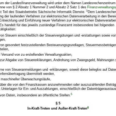
m der Landesfinanzverwaltung wird unter dem Namen Landesrechenzentrum 
nne von § 2 Absatz 1 Nummer 2 und Absatz 2 Satz 1 des
Finanzverwaltungs
3
st Teil des Staatsbetriebs Sächsische Informatik Dienste.
Dem Landesrechen
ung der laufenden Verfahren zur elektronischen Datenverarbeitung in den Bere
ntwicklung und Einführung neuer Verfahren zur elektronischen Datenverarbei
Es handelt für das jeweils zuständige Finanzamt insbesondere bei folgenden
ätigkeiten:
on Steuern einschließlich der Steuervergütungen und -erstattungen sowie von
gen,
on gesondert festzustellenden Besteuerungsgrundlagen, Steuermessbeträge
eilen,
d Versand von zu erstellenden Verwaltungsakten,
 zur Abgabe von Steuererklärungen, Androhung von Zwangsgeld, Mahnungen 
e von Steueranmeldungen und -erklärungen, soweit diese beleglos auf Daten
nfernübertragung übermittelt werden,
 maschineller Überwachungsläufe,
über die von den Finanzkassen anzunehmenden oder auszuzahlenden Beträg
 Unterlagen für Ein- und Auszahlungen, einschließlich der Datenträgeraustau
5
von Daten, insbesondere an öffentliche Stellen.
§ 5
6
In-Kraft-Treten und Außer-Kraft-Treten