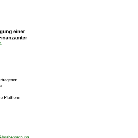
egung einer
 Finanzämter
1
ertragenen
er
ie Plattform
Abgabenordnung