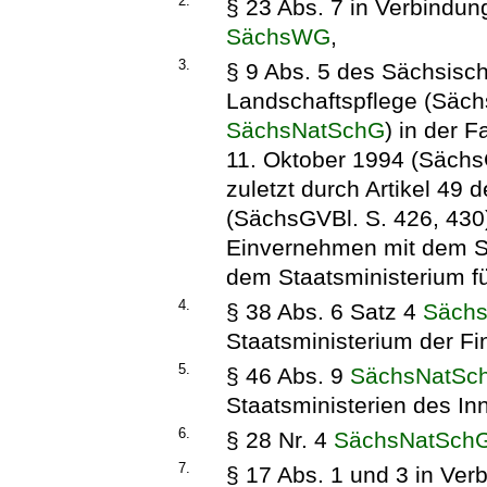
2.
§ 23 Abs. 7 in Verbindun
SächsWG
,
3.
§ 9 Abs. 5 des Sächsisc
Landschaftspflege (Säch
SächsNatSchG
) in der
11. Oktober 1994 (Sächs
zuletzt durch Artikel 49
(SächsGVBl. S. 426, 430)
Einvernehmen mit dem S
dem Staatsministerium fü
4.
§ 38 Abs. 6 Satz 4
Säch
Staatsministerium der F
5.
§ 46 Abs. 9
SächsNatSc
Staatsministerien des In
6.
§ 28 Nr. 4
SächsNatSch
7.
§ 17 Abs. 1 und 3 in Verb