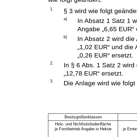
1.
§ 3 wird wie folgt geänder
a)
In Absatz 1 Satz 1 
Angabe „6,65 EUR“ e
b)
In Absatz 2 wird di
„1,02 EUR“ und die
„0,26 EUR“ ersetzt.
2.
In § 6 Abs. 1 Satz 2 wir
„12,78 EUR“ ersetzt.
3.
Die Anlage wird wie folgt
Besitzgrößenklassen
Holz- und Nichtholzbodenfläche
je Forstbetrieb Angabe in Hektar
je Ernt