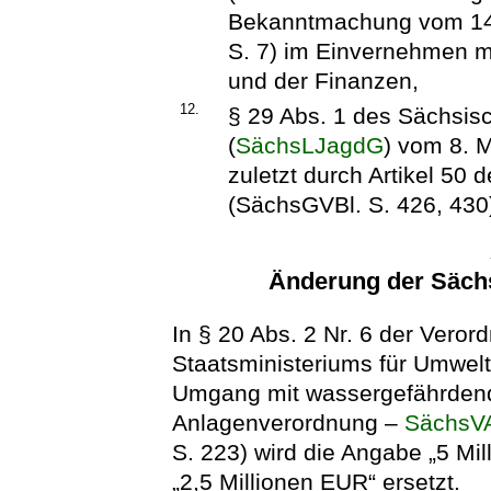
Bekanntmachung vom 14.
S. 7) im Einvernehmen mi
und der Finanzen,
12.
§ 29 Abs. 1 des Sächsi
(
SächsLJagdG
) vom 8. 
zuletzt durch Artikel 50
(SächsGVBl. S. 426, 430)
Änderung der Säch
In § 20 Abs. 2 Nr. 6 der Vero
Staatsministeriums für Umwel
Umgang mit wassergefährdend
Anlagenverordnung –
SächsV
S. 223) wird die Angabe „5 Mi
„2,5 Millionen EUR“ ersetzt.