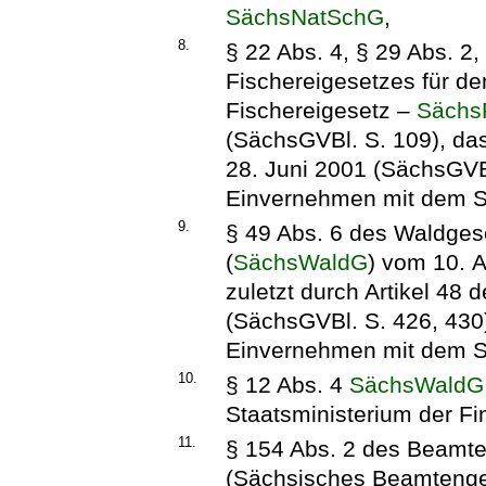
SächsNatSchG
,
8.
§ 22 Abs. 4, § 29 Abs. 2,
Fischereigesetzes für d
Fischereigesetz –
Sächs
(SächsGVBl. S. 109), da
28. Juni 2001 (SächsGVBl
Einvernehmen mit dem St
9.
§ 49 Abs. 6 des Waldges
(
SächsWaldG
) vom 10. A
zuletzt durch Artikel 48
(SächsGVBl. S. 426, 430)
Einvernehmen mit dem St
10.
§ 12 Abs. 4
SächsWaldG
Staatsministerium der F
11.
§ 154 Abs. 2 des Beamte
(Sächsisches Beamteng