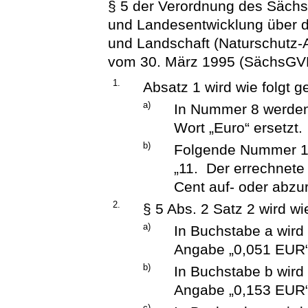
§ 5 der Verordnung des Sächs
und Landesentwicklung über de
und Landschaft (Naturschutz
vom 30. März 1995 (SächsGVBl.
1.
Absatz 1 wird wie folgt g
a)
In Nummer 8 werden
Wort „Euro“ ersetzt.
b)
Folgende Nummer 11
„11. Der errechnete
Cent auf- oder abzu
2.
§ 5 Abs. 2 Satz 2 wird wi
a)
In Buchstabe a wird
Angabe „0,051 EUR“ 
b)
In Buchstabe b wird
Angabe „0,153 EUR“ 
c)