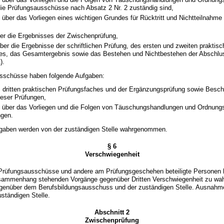
die Prüfungsausschüsse nach Absatz 2 Nr. 2 zuständig sind,
über das Vorliegen eines wichtigen Grundes für Rücktritt und Nichtteilnahme 
er die Ergebnisses der Zwischenprüfung,
er die Ergebnisse der schriftlichen Prüfung, des ersten und zweiten praktisc
es, das Gesamtergebnis sowie das Bestehen und Nichtbestehen der Abschlus
).
usschüsse haben folgende Aufgaben:
dritten praktischen Prüfungsfaches und der Ergänzungsprüfung sowie Beschl
ieser Prüfungen,
 über das Vorliegen und die Folgen von Täuschungshandlungen und Ordnung
ngen.
ufgaben werden von der zuständigen Stelle wahrgenommen.
§ 6
Verschwiegenheit
r Prüfungsausschüsse und andere am Prüfungsgeschehen beteiligte Personen h
sammenhang stehenden Vorgänge gegenüber Dritten Verschwiegenheit zu wahre
gegenüber dem Berufsbildungsausschuss und der zuständigen Stelle. Ausnahm
ständigen Stelle.
Abschnitt 2
Zwischenprüfung