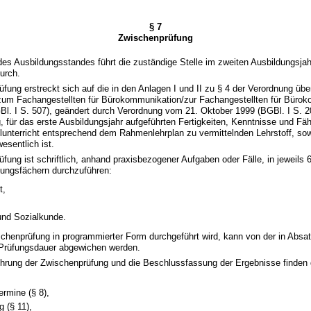
§ 7
Zwischenprüfung
 des Ausbildungsstandes führt die zuständige Stelle im zweiten Ausbildungsjah
urch.
üfung erstreckt sich auf die in den Anlagen I und II zu § 4 der Verordnung übe
zum Fachangestellten für Bürokommunikation/zur Fachangestellten für Büro
l. I S. 507), geändert durch Verordnung vom 21. Oktober 1999 (BGBl. I S. 206
 für das erste Ausbildungsjahr aufgeführten Fertigkeiten, Kenntnisse und Fäh
unterricht entsprechend dem Rahmenlehrplan zu vermittelnden Lehrstoff, sowe
esentlich ist.
üfung ist schriftlich, anhand praxisbezogener Aufgaben oder Fälle, in jeweils 
fungsfächern durchzuführen:
t,
und Sozialkunde.
schenprüfung in programmierter Form durchgeführt wird, kann von der in Absa
Prüfungsdauer abgewichen werden.
führung der Zwischenprüfung und die Beschlussfassung der Ergebnisse finden
ermine (§ 8),
 (§ 11),