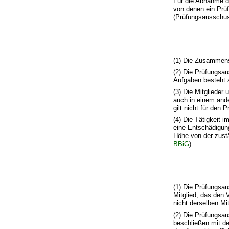
Für die Abnahme de
von denen ein Prü
(Prüfungsausschu
(1) Die Zusammens
(2) Die Prüfungsa
Aufgaben besteht 
(3) Die Mitglieder
auch in einem ande
gilt nicht für de
(4) Die Tätigkeit 
eine Entschädigun
Höhe von der zustä
BBiG
).
(1) Die Prüfungsau
Mitglied, das den V
nicht derselben Mi
(2) Die Prüfungsau
beschließen mit d