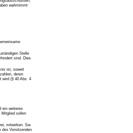
üfungsausschüssen,
gaben wahrnimmt
r gemeinsame
uständigen Stelle
hindert sind. Dies
is ist, soweit
zahlen, deren
 wird (§ 40 Abs. 4
d ein weiteres
 Mitglied sollen
ei, mitwirken. Sie
e des Vorsitzenden