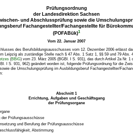
Prüfungsordnung
der Landesdirektion Sachsen
 Zwischen- und Abschlussprüfung sowie die Umschulungspr
ngsberuf Fachangestellter/Fachangestellte für Bürokomm
1
(POFABük)
Vom 22. Januar 2007
hlusses des Berufsbildungsausschusses vom 12. Dezember 2006 erlässt da
m Leipzig als zuständige Stelle nach § 47 Abs. 1 Satz 1, §§ 59 und 79 Abs. 
etzes
(
BBiG
) vom 23. März 2005 (BGBl. I S. 931), das durch Artikel 2a Nr. 
l. I S. 931, 962) geändert worden ist, folgende Prüfungsordnung für die Zwi
sowie die Umschulungsprüfung im Ausbildungsberuf Fachangestellter/Fachange
n:
Abschnitt 1
Errichtung, Aufgaben und Geschäftsgang
der Prüfungsorgane
organe
g der Prüfungsausschüsse
setzung und Berufung der Prüfungsausschüsse
Beschlussfähigkeit, Abstimmung