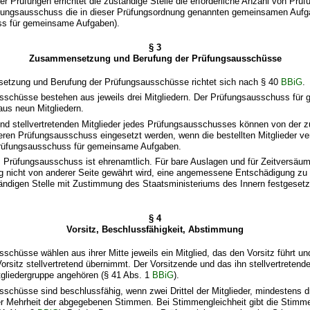
r Prüfungen errichtet die zuständige Stelle die erforderliche Anzahl von Pr
fungsausschuss die in dieser Prüfungsordnung genannten gemeinsamen Auf
ss für gemeinsame Aufgaben).
§ 3
Zusammensetzung und Berufung der Prüfungsausschüsse
etzung und Berufung der Prüfungsausschüsse richtet sich nach § 40
BBiG
.
usschüsse bestehen aus jeweils drei Mitgliedern. Der Prüfungsausschuss fü
aus neun Mitgliedern.
 und stellvertretenden Mitglieder jedes Prüfungsausschusses können von der z
ren Prüfungsausschuss eingesetzt werden, wenn die bestellten Mitglieder ver
n Prüfungsausschuss für gemeinsame Aufgaben.
im Prüfungsausschuss ist ehrenamtlich. Für bare Auslagen und für Zeitversäumn
g nicht von anderer Seite gewährt wird, eine angemessene Entschädigung zu 
ndigen Stelle mit Zustimmung des Staatsministeriums des Innern festgesetzt
§ 4
Vorsitz, Beschlussfähigkeit, Abstimmung
sschüsse wählen aus ihrer Mitte jeweils ein Mitglied, das den Vorsitz führt un
orsitz stellvertretend übernimmt. Der Vorsitzende und das ihn stellvertretende
tgliedergruppe angehören (§ 41 Abs. 1
BBiG
).
sschüsse sind beschlussfähig, wenn zwei Drittel der Mitglieder, mindestens dr
er Mehrheit der abgegebenen Stimmen. Bei Stimmengleichheit gibt die Stimm