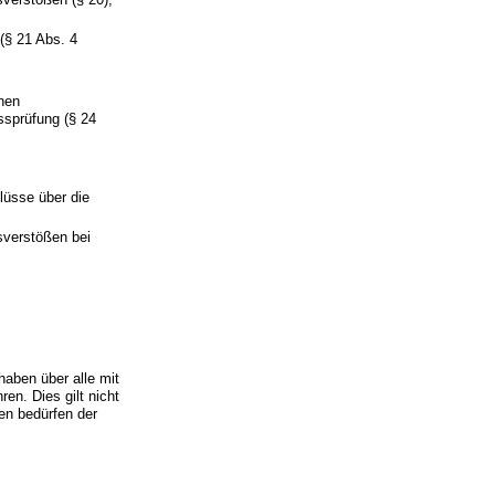
(§ 21 Abs. 4
hen
sprüfung (§ 24
üsse über die
sverstößen bei
aben über alle mit
n. Dies gilt nicht
en bedürfen der