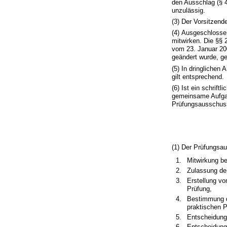
den Ausschlag (§ 
unzulässig.
(3) Der Vorsitzend
(4) Ausgeschlosse
mitwirken. Die §§
vom 23. Januar 200
geändert wurde, ge
(5) In dringlichen
gilt entsprechend.
(6) Ist ein schrift
gemeinsame Aufgab
Prüfungsausschuss 
(1) Der Prüfungsa
Mitwirkung be
Zulassung der 
Erstellung vo
Prüfung,
Bestimmung de
praktischen 
Entscheidung 
Entscheidung