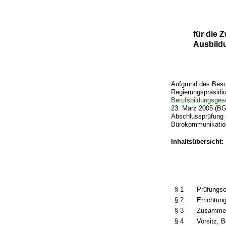
für die
Ausbildu
Aufgrund des Besc
Regierungspräsidiu
Berufsbildungsges
23. März 2005 (BGB
Abschlussprüfung 
Bürokommunikatio
Inhaltsübersicht:
§ 1
Prüfungs
§ 2
Errichtun
§ 3
Zusammen
§ 4
Vorsitz, 