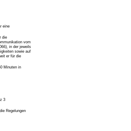
r eine
r die
kommunikation vom
6), in der jeweils
igkeiten sowie auf
it er für die
60 Minuten in
tz 3
 die Regelungen