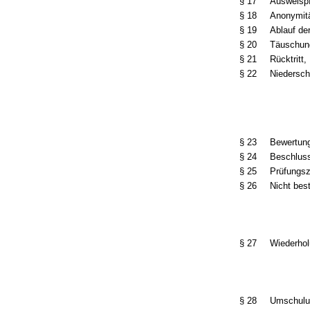
§ 17
Ausweispf
§ 18
Anonymitä
§ 19
Ablauf de
§ 20
Täuschun
§ 21
Rücktritt,
§ 22
Niederschr
§ 23
Bewertung
§ 24
Beschlus
§ 25
Prüfungs
§ 26
Nicht bes
§ 27
Wiederhol
§ 28
Umschulu