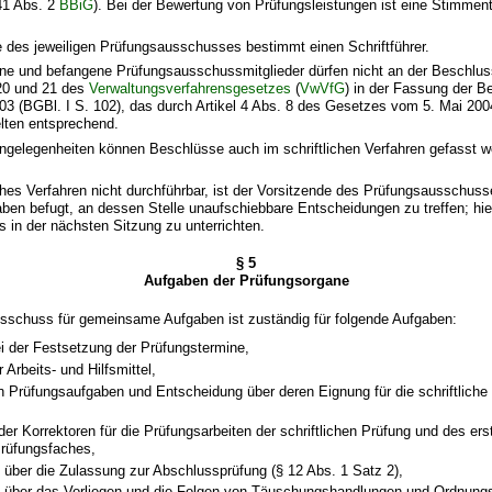
41 Abs. 2
BBiG
). Bei der Bewertung von Prüfungsleistungen ist eine Stimmen
e des jeweiligen Prüfungsausschusses bestimmt einen Schriftführer.
ne und befangene Prüfungsausschussmitglieder dürfen nicht an der Beschlu
 20 und 21 des
Verwaltungsverfahrensgesetzes
(
VwVfG
) in der Fassung der 
3 (BGBl. I S. 102), das durch Artikel 4 Abs. 8 des Gesetzes vom 5. Mai 200
lten entsprechend.
 Angelegenheiten können Beschlüsse auch im schriftlichen Verfahren gefasst 
liches Verfahren nicht durchführbar, ist der Vorsitzende des Prüfungsausschuss
en befugt, an dessen Stelle unaufschiebbare Entscheidungen zu treffen; hie
in der nächsten Sitzung zu unterrichten.
§ 5
Aufgaben der Prüfungsorgane
usschuss für gemeinsame Aufgaben ist zuständig für folgende Aufgaben:
i der Festsetzung der Prüfungstermine,
Arbeits- und Hilfsmittel,
n Prüfungsaufgaben und Entscheidung über deren Eignung für die schriftliche
r Korrektoren für die Prüfungsarbeiten der schriftlichen Prüfung und des ers
Prüfungsfaches,
über die Zulassung zur Abschlussprüfung (§ 12 Abs. 1 Satz 2),
 über das Vorliegen und die Folgen von Täuschungshandlungen und Ordnungs