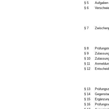
§ 5
Aufgaben 
§ 6
Verschwie
§ 7
Zwischen
§ 8
Prüfungst
§ 9
Zulassung
§ 10
Zulassung
§ 11
Anmeldun
§ 12
Entscheid
§ 13
Prüfungs
§ 14
Gegenstan
§ 15
Ergänzun
§ 16
Prüfungsv