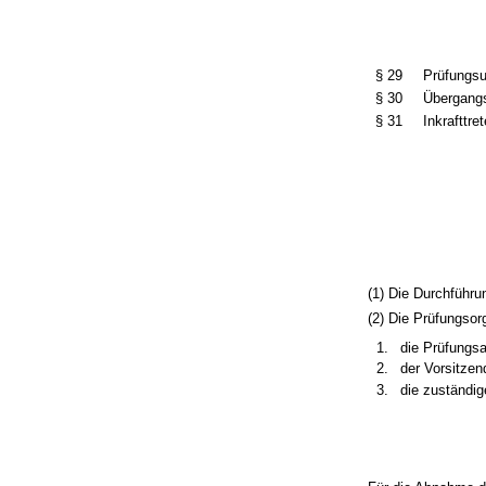
§ 29
Prüfungsu
§ 30
Übergang
§ 31
Inkrafttr
(1) Die Durchführu
(2) Die Prüfungsor
die Prüfungs
der Vorsitze
die zuständig