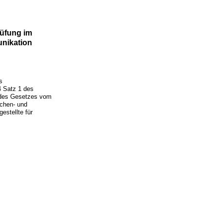
üfung im
unikation
s
4 Satz 1 des
1 des Gesetzes vom
schen- und
stellte für