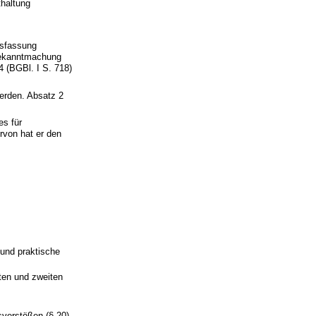
thaltung
ssfassung
Bekanntmachung
4 (BGBl. I S. 718)
werden. Absatz 2
es für
rvon hat er den
 und praktische
ten und zweiten
verstößen (§ 20),