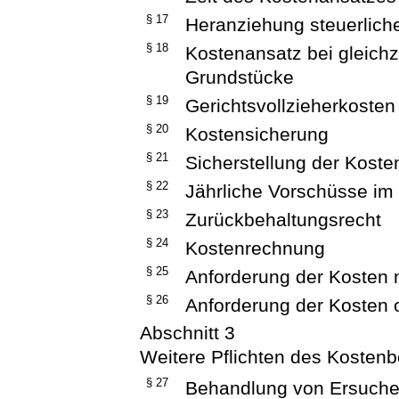
§ 17
Heranziehung steuerlich
§ 18
Kostenansatz bei gleichz
Grundstücke
§ 19
Gerichtsvollzieherkosten
§ 20
Kostensicherung
§ 21
Sicherstellung der Koste
§ 22
Jährliche Vorschüsse i
§ 23
Zurückbehaltungsrecht
§ 24
Kostenrechnung
§ 25
Anforderung der Kosten m
§ 26
Anforderung der Kosten o
Abschnitt 3
Weitere Pflichten des Kosten
§ 27
Behandlung von Ersuchen