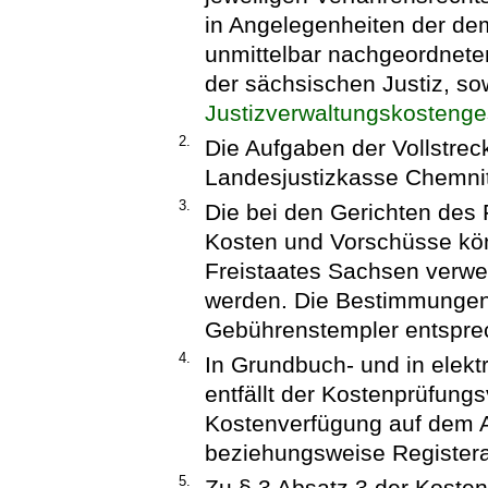
in Angelegenheiten der dem
unmittelbar nachgeordneten
der sächsischen Justiz, s
Justizverwaltungskostenge
2.
Die Aufgaben der Vollstre
Landesjustizkasse Chemn
3.
Die bei den Gerichten des
Kosten und Vorschüsse kön
Freistaates Sachsen verwe
werden. Die Bestimmungen 
Gebührenstempler entspre
4.
In Grundbuch- und in elekt
entfällt der Kostenprüfung
Kostenverfügung auf dem 
beziehungsweise Registera
5.
Zu § 3 Absatz 3 der Koste