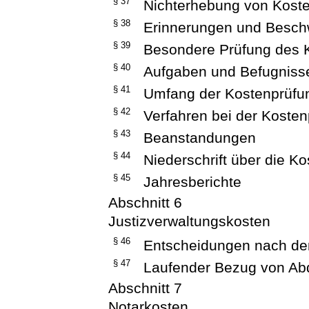
§ 37
Nichterhebung von Kost
§ 38
Erinnerungen und Besch
§ 39
Besondere Prüfung des 
§ 40
Aufgaben und Befugniss
§ 41
Umfang der Kostenprüfu
§ 42
Verfahren bei der Koste
§ 43
Beanstandungen
§ 44
Niederschrift über die K
§ 45
Jahresberichte
Abschnitt 6
Justizverwaltungskosten
§ 46
Entscheidungen nach d
§ 47
Laufender Bezug von Ab
Abschnitt 7
Notarkosten