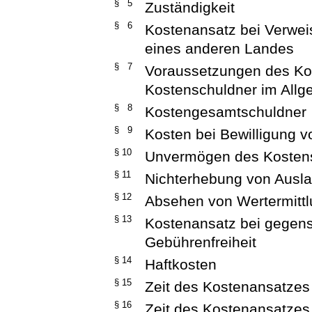
§ 5
Zuständigkeit
§ 6
Kostenansatz bei Verweis
eines anderen Landes
§ 7
Voraussetzungen des Kos
Kostenschuldner im All
§ 8
Kostengesamtschuldner
§ 9
Kosten bei Bewilligung v
§ 10
Unvermögen des Kostens
§ 11
Nichterhebung von Ausl
§ 12
Absehen von Wertermitt
§ 13
Kostenansatz bei gegens
Gebührenfreiheit
§ 14
Haftkosten
§ 15
Zeit des Kostenansatzes
§ 16
Zeit des Kostenansatzes