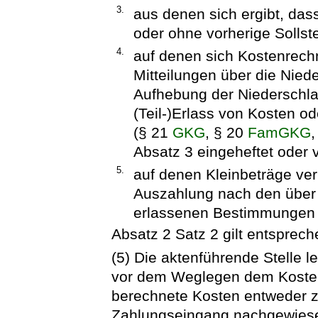
3.
aus denen sich ergibt, das
oder ohne vorherige Sollste
4.
auf denen sich Kostenrec
Mitteilungen über die Nied
Aufhebung der Niederschla
(Teil-)Erlass von Kosten o
(§ 21
GKG
, § 20
FamGKG
,
Absatz 3 eingeheftet oder 
5.
auf denen Kleinbeträge ver
Auszahlung nach den über 
erlassenen Bestimmungen e
Absatz 2 Satz 2 gilt entsprech
(5) Die aktenführende Stelle l
vor dem Weglegen dem Kosten
berechnete Kosten entweder zu
Zahlungseingang nachgewiesen