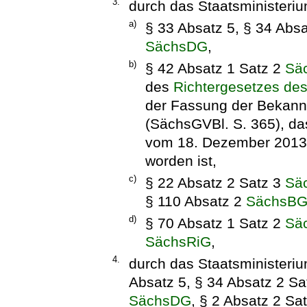
3.
durch das Staatsministeriu
a)
§ 33 Absatz 5, § 34 Absa
SächsDG
,
b)
§ 42 Absatz 1 Satz 2
Sä
des
Richtergesetzes de
der Fassung der Bekan
(SächsGVBl. S. 365), das
vom 18. Dezember 2013 
worden ist,
c)
§ 22 Absatz 2 Satz 3
Sä
§ 110 Absatz 2
SächsB
d)
§ 70 Absatz 1 Satz 2
Sä
SächsRiG
,
4.
durch das Staatsministeriu
Absatz 5, § 34 Absatz 2 Sa
SächsDG
, § 2 Absatz 2 Sa