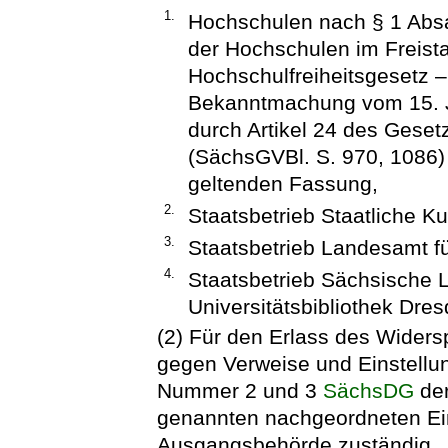
1.
Hochschulen nach § 1 Absa
der Hochschulen im Freist
Hochschulfreiheitsgesetz 
Bekanntmachung vom 15. J
durch Artikel 24 des Gese
(SächsGVBl. S. 970, 1086) 
geltenden Fassung,
2.
Staatsbetrieb Staatliche 
3.
Staatsbetrieb Landesamt f
4.
Staatsbetrieb Sächsische L
Universitätsbibliothek Dres
(2) Für den Erlass des Wider
gegen Verweise und Einstellu
Nummer 2 und 3
SächsDG
der
genannten nachgeordneten Einr
Ausgangsbehörde zuständig.