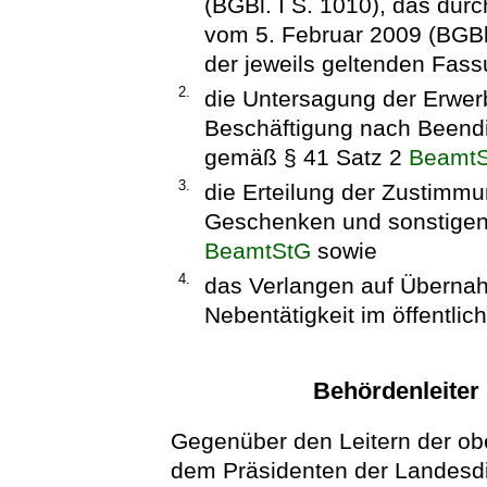
(BGBl. I S. 1010), das dur
vom 5. Februar 2009 (BGBl.
der jeweils geltenden Fass
2.
die Untersagung der Erwerb
Beschäftigung nach Beend
gemäß § 41 Satz 2
Beamt
3.
die Erteilung der Zustim
Geschenken und sonstigen 
BeamtStG
sowie
4.
das Verlangen auf Übernah
Nebentätigkeit im öffentli
Behördenleiter 
Gegenüber den Leitern der o
dem Präsidenten der Landesdi