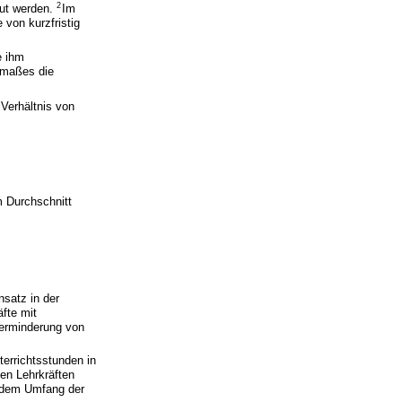
2
aut werden.
Im
 von kurzfristig
e ihm
enmaßes die
 Verhältnis von
m Durchschnitt
satz in der
fte mit
Verminderung von
errichtsstunden in
ten Lehrkräften
d dem Umfang der