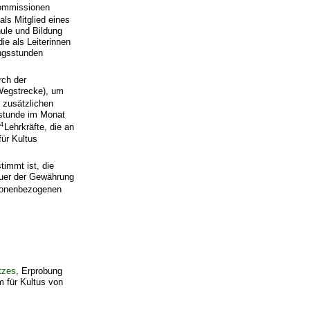
Kommissionen
 als Mitglied eines
ule und Bildung
ie als Leiterinnen
ngsstunden
rch der
 Wegstrecke), um
 zusätzlichen
sstunde im Monat
4
Lehrkräfte, die an
für Kultus
immt ist, die
auer der Gewährung
rsonenbezogenen
tzes
, Erprobung
m für Kultus von