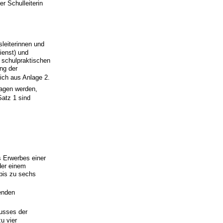
r Schulleiterin
sleiterinnen und
ienst) und
r schulpraktischen
ang der
ich aus Anlage 2.
ragen werden,
atz 1 sind
s Erwerbes einer
der einem
bis zu sechs
tenden
husses der
u vier