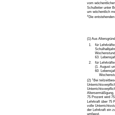
vom wöchentliche
Schulleiter unter B
um wöchentlich meh
4
Die entstehenden 
(1) Aus Altersgrün
1.
für Lehrkräft
Schulhalbjahr
Wochenstunde
63. Lebensja
2.
für Lehrkräft
(1. August un
60. Lebensja
Wochenstu
1
(2)
Bei teilzeitbe
Unterrichtsverpflic
Unterrichtsverpflic
Altersermäßigung, b
75 Prozent wird 75
Lehrkraft über 75 
volle Unterrichtss
der Lehrkraft ein 
umfasst.