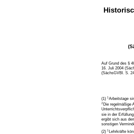
Historis
(S
Auf Grund des § 4
16. Juli 2004 (Sä
(SächsGVBl. S. 242
1
(1)
Arbeitstage si
2
Die regelmäßige A
Unterrichtsverpfli
sie in der Erfüllun
ergibt sich aus de
sonstigen Vermind
1
(2)
Lehrkräfte kön