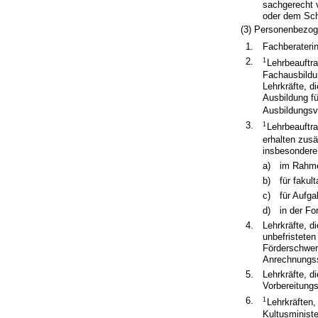
sachgerecht
oder dem Sch
(3) Personenbezog
1.
Fachberateri
2.
1
Lehrbeauftra
Fachausbildun
Lehrkräfte, d
Ausbildung fü
Ausbildungsv
3.
1
Lehrbeauftr
erhalten zus
insbesondere
a)
im Rahme
b)
für fakul
c)
für Aufg
d)
in der Fo
4.
Lehrkräfte, d
unbefristeten
Förderschwer
Anrechnungs
5.
Lehrkräfte, d
Vorbereitung
6.
1
Lehrkräften
Kultusministe