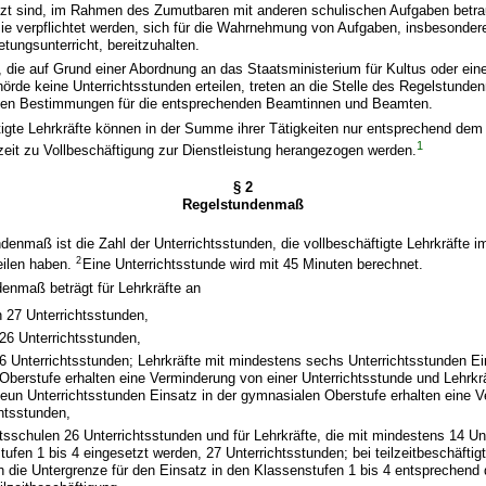
etzt sind, im Rahmen des Zumutbaren mit anderen schulischen Aufgaben betr
sie verpflichtet werden, sich für die Wahrnehmung von Aufgaben, insbesondere
tungsunterricht, bereitzuhalten.
n, die auf Grund einer Abordnung an das Staatsministerium für Kultus oder ein
rde keine Unterrichtsstunden erteilen, treten an die Stelle des Regelstund
ichen Bestimmungen für die entsprechenden Beamtinnen und Beamten.
ftigte Lehrkräfte können in der Summe ihrer Tätigkeiten nur entsprechend dem
1
zeit zu Vollbeschäftigung zur Dienstleistung herangezogen werden.
§ 2
Regelstundenmaß
enmaß ist die Zahl der Unterrichtsstunden, die vollbeschäftigte Lehrkräfte i
2
eilen haben.
Eine Unterrichtsstunde wird mit 45 Minuten berechnet.
enmaß beträgt für Lehrkräfte an
 27 Unterrichtsstunden,
26 Unterrichtsstunden,
 Unterrichtsstunden; Lehrkräfte mit mindestens sechs Unterrichtsstunden Ein
berstufe erhalten eine Verminderung von einer Unterrichtsstunde und Lehrkrä
eun Unterrichtsstunden Einsatz in der gymnasialen Oberstufe erhalten eine 
htsstunden,
schulen 26 Unterrichtsstunden und für Lehrkräfte, die mit mindestens 14 Unt
ufen 1 bis 4 eingesetzt werden, 27 Unterrichtsstunden; bei teilzeitbeschäftig
ch die Untergrenze für den Einsatz in den Klassenstufen 1 bis 4 entsprechen