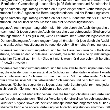
 Beruflichen Gymnasien gilt, dass fiktiv je 25 Schülerinnen und Schüler eine 
ogene Anrechnungsumfang erhöht sich für jede eingerichtete Vorbereitungskl
tunden für die Aufgaben die Betreuungslehrerinnen und der Betreuungslehrer.
ogene Anrechnungsumfang erhöht sich bei einer Außenstelle mit bis zu sech
tunden und bei über sechs Klassen um drei Anrechnungsstunden.
zogene Anrechnungsumfang erhöht sich für jede durch die Ausbildungsschule
ndarin und für jeden durch die Ausbildungsschule zu betreuenden Studienrefe
2
echnungsstunde.
Dies gilt auch, wenn Lehrkräfte ihren Vorbereitungsdienst be
3
Der schulbezogene Anrechnungsumfang erhöht sich für jede durch die Ausbi
chulpraktischen Ausbildung zu betreuende Lehrkraft um eine Anrechnungsst
zogene Anrechnungsumfang erhöht sich für die Dauer von zwei Schulhalbjahr
unde, sofern an der Schule eine Lehrkraft, die nicht über eine grundständig
2
malig ihre Tätigkeit aufnimmt.
Dies gilt nicht, wenn für diese Lehrkraft berei
 4 gewährt werden.
zogene Anrechnungsumfang erhöht sich für eine zweite Beratungslehrerin ode
er, die oder der durch die zuständige Schulaufsichtsbehörde genehmigt wurde
en Schülerinnen und Schülern um zwei, bei bis zu 500 zu betreuenden Schüle
drei sowie bei über 500 zu betreuenden Schülerinnen und Schülern um vier
2
stunden.
Dabei ist zugrunde zu legen, dass jede Beratungslehrerin und jeder
nzahl von Schülerinnen und Schülern zu betreuen hat.
terinnen und Schulleiter entscheiden über die Inanspruchnahme und Verteilun
2
nen Anrechnungsstunden.
Bei der Verteilung der einzelnen Anrechnungsstund
auer der Aufgabe sowie die zeitliche Inanspruchnahme angemessen zu berü
sbehörde kann eine andere Verteilung der Anrechnungsstunden anordnen, fall