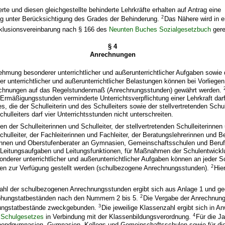
te und diesen gleichgestellte behinderte Lehrkräfte erhalten auf Antrag eine
2
 unter Berücksichtigung des Grades der Behinderung.
Das Nähere wird in e
klusionsvereinbarung nach § 166 des
Neunten Buches Sozialgesetzbuch
gere
§ 4
Anrechnungen
hmung besonderer unterrichtlicher und außerunterrichtlicher Aufgaben sowie
er unterrichtlicher und außerunterrichtlicher Belastungen können bei Vorliegen
echnungen auf das Regelstundenmaß (Anrechnungsstunden) gewährt werden.
rmäßigungsstunden verminderte Unterrichtsverpflichtung einer Lehrkraft darf 
 die der Schulleiterin und des Schulleiters sowie der stellvertretenden Schul
chulleiters darf vier Unterrichtsstunden nicht unterschreiten.
en der Schulleiterinnen und Schulleiter, der stellvertretenden Schulleiter­innen
chulleiter, der Fachleiterinnen und Fachleiter, der Beratungslehrerinnen und B
innen und Oberstufenberater an Gymnasien, Gemeinschaftsschulen und Beru
 Leitungsaufgaben und Leitungsfunktionen, für Maßnahmen der Schulentwicklu
erer unterrichtlicher und außerunterrichtlicher Aufgaben können an jeder S
2
n zur Verfügung gestellt werden (schulbezogene Anrechnungsstunden).
Hie
ahl der schulbezogenen Anrechnungsstunden ergibt sich aus Anlage 1 und ge
2
öhungstatbeständen nach den Nummern 2 bis 5.
Die Vergabe der Anrechnung
3
hungstatbestände zweckgebunden.
Die jeweilige Klassenzahl ergibt sich in 
4
 Schulgesetzes
in Verbindung mit der Klassenbildungsverordnung.
Für die J
bendgymnasien, Gymnasien, Kollegs und Gemeinschaftsschulen sowie für di