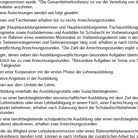
4
 vorgenommen wurde.
Die Gesamtlehrerkonferenz ist vor der Verteilung von de
ulleiter anzuhören.
ene Anrechnungen werden wie folgt gewährt:
nnen und Fachberater erhalten bis zu sechs Anrechnungsstunden.
gte (Hauptausbildungsleiterinnen und Hauptausbildungsleiter, Fachausbildung
gsleiter sowie Ausbilderinnen und Ausbilder für Schulrecht im Vorbereitungsd
ie im Rahmen eines erweiterten Mentorates im Vorbereitungsdienst oder in de
r Seiteneinsteigerinnen und Seiteneinsteiger tätig sind, erhalten je nach Umf
2
erpflichtung Anrechnungsstunden.
Die Zahl der Anrechnungsstunden ergibt s
agte, denen neben den Ausbildungsverpflichtungen besondere Aufgaben übert
2
ätzlich bis zu zwei Anrechnungsstunden.
Besondere Aufgaben im Sinne von S
 Tätigkeiten
n einer Kooperation mit der ersten Phase der Lehrerausbildung,
tative Angebote in der Ausbildung,
aben aus dem Umfeld der Lehre,
rtbildung innerhalb der Ausbildungsstätte oder Gutachtertätigkeiten.
ie an einer berufsbegleitenden wissenschaftlichen Ausbildung mit dem Ziel de
 Lehrerlaubnis oder einer Lehrbefähigung in einem Fach, einer Fachrichtung o
punkt teilnehmen, erhalten nach Zulassung durch die Schulaufsichtsbehörde 
stunden.
ie eine berufsbegleitende schulpraktische Ausbildung oder einen berufsbeglei
sdienst absolvieren, erhalten zwei Anrechnungsstunden.
, die als Mitglied einer Lehrplankommission oder eines Rahmenlehrplanaussc
rkonferenz berufen sind, können je nach Umfang der zusätzlichen Arbeit bis z