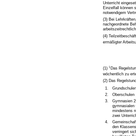
Unterricht einges
Einzelfall können 
notwendigem Vertre
(3) Bei Lehrkräfte
nachgeordnete Behö
arbeitszeitrechtl
(4) Teilzeitbeschä
ermäßigter Arbeits
1
(1)
Das Regelstund
wöchentlich zu ert
(2) Das Regelstund
1.
Grundschulen
2.
Oberschulen 
3.
Gymnasien 26
gymnasialen O
mindestens n
zwei Unterric
4.
Gemeinschafts
den Klassenst
verringert si