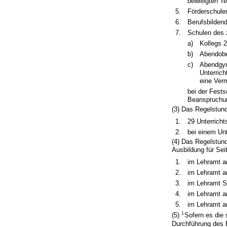
bewilligten T
5.
Förderschulen
6.
Berufsbilden
7.
Schulen des 
a)
Kollegs 2
b)
Abendobe
c)
Abendgym
Unterrich
eine Verm
bei der Fest
Beanspruchun
(3) Das Regelstund
1.
29 Unterricht
2.
bei einem Unt
(4) Das Regelstund
Ausbildung für Sei
1.
im Lehramt a
2.
im Lehramt a
3.
im Lehramt S
4.
im Lehramt a
5.
im Lehramt a
1
(5)
Sofern es die 
Durchführung des 