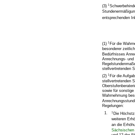
1
(3)
Schwerbehinder
Stundenermäßigung
entsprechenden In
1
(1)
Für die Wahrne
besonderer zeitlich
Bedürfnisses Anr
Anrechnungs- und E
Regelstundenmaßes,
stellvertretenden S
1
(2)
Für die Aufgab
stellvertretenden S
Oberstufenberater
sowie für sonstige
Wahrnehmung besond
Anrechnungsstunde
Regelungen:
1.
1
Die Höchstz
weiteren Erh
an die Erhö
Sächsischen
und 12 der A