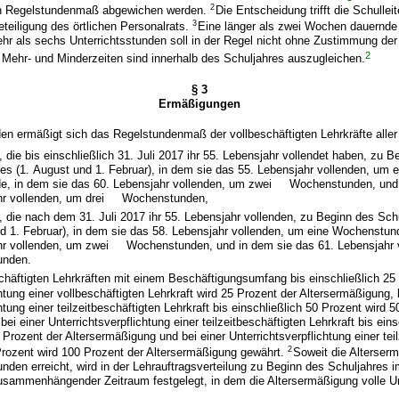
2
n Regelstundenmaß abgewichen werden.
Die Entscheidung trifft die Schulleit
3
eteiligung des örtlichen Personalrats.
Eine länger als zwei Wochen dauernde
r als sechs Unterrichtsstunden soll in der Regel nicht ohne Zustimmung der 
2
Mehr- und Minderzeiten sind innerhalb des Schuljahres auszugleichen.
§ 3
Ermäßigungen
den ermäßigt sich das Regelstundenmaß der vollbeschäftigten Lehrkräfte aller
e, die bis einschließlich 31. Juli 2017 ihr 55. Lebensjahr vollendet haben, zu B
es (1. August und 1. Februar), in dem sie das 55. Lebensjahr vollenden, um e
, in dem sie das 60. Lebensjahr vollenden, um zwei Wochenstunden, und 
hr vollenden, um drei Wochenstunden,
e, die nach dem 31. Juli 2017 ihr 55. Lebensjahr vollenden, zu Beginn des Sch
d 1. Februar), in dem sie das 58. Lebensjahr vollenden, um eine Wochenstun
hr vollenden, um zwei Wochenstunden, und in dem sie das 61. Lebensjahr v
nden.
schäftigten Lehrkräften mit einem Beschäftigungsumfang bis einschließlich 25
htung einer vollbeschäftigten Lehrkraft wird 25 Prozent der Altersermäßigung, 
htung einer teilzeitbeschäftigten Lehrkraft bis einschließlich 50 Prozent wird 
ei einer Unterrichtsverpflichtung einer teilzeitbeschäftigten Lehrkraft bis eins
 Prozent der Altersermäßigung und bei einer Unterrichtsverpflichtung einer tei
2
Prozent wird 100 Prozent der Altersermäßigung gewährt.
Soweit die Alterser
tunden erreicht, wird in der Lehrauftragsverteilung zu Beginn des Schuljahre
zusammenhängender Zeitraum festgelegt, in dem die Altersermäßigung volle U