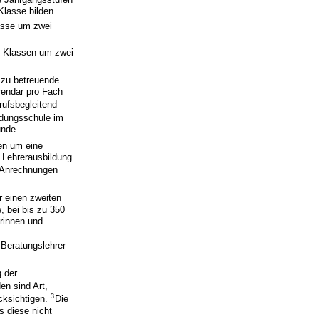
Klasse bilden.
asse um zwei
s Klassen um zwei
 zu betreuende
rendar pro Fach
rufsbegleitend
ldungsschule im
unde.
en um eine
e Lehrerausbildung
ts Anrechnungen
r einen zweiten
, bei bis zu 350
rinnen und
 Beratungslehrer
g der
en sind Art,
3
cksichtigen.
Die
s diese nicht