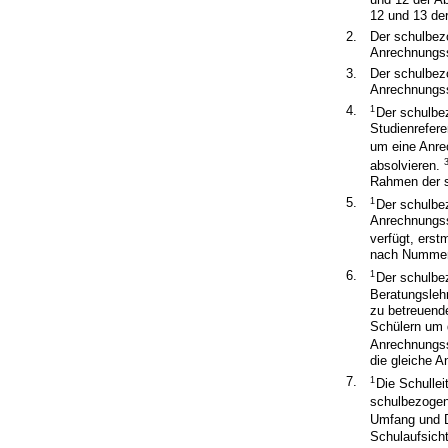
12 und 13 der
2.
Der schulbez
Anrechnungss
3.
Der schulbez
Anrechnungss
4.
1
Der schulbe
Studienrefere
um eine Anr
absolvieren.
Rahmen der s
5.
1
Der schulbe
Anrechnungsst
verfügt, erst
nach Nummer
6.
1
Der schulbe
Beratungslehr
zu betreuend
Schülern um 
Anrechnungs
die gleiche A
7.
1
Die Schullei
schulbezoge
Umfang und D
Schulaufsicht