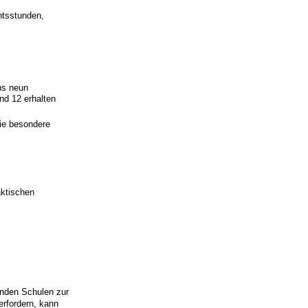
htsstunden,
ns neun
nd 12 erhalten
ie besondere
aktischen
enden Schulen zur
erfordern, kann