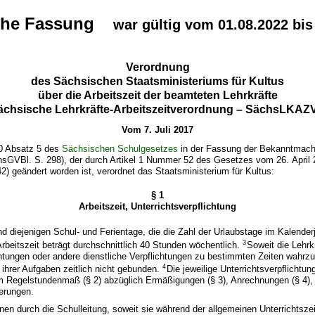
che Fassung
war gültig vom 01.08.2022 bis
Verordnung
des Sächsischen Staatsministeriums für Kultus
über die Arbeitszeit der beamteten Lehrkräfte
ächsische Lehrkräfte-Arbeitszeitverordnung – SächsLKAZ
Vom 7. Juli 2017
0 Absatz 5 des
Sächsischen Schulgesetzes
in der Fassung der Bekanntmac
chsGVBl. S. 298), der durch Artikel 1 Nummer 52 des Gesetzes vom 26. April
) geändert worden ist, verordnet das Staatsministerium für Kultus:
§ 1
Arbeitszeit, Unterrichtsverpflichtung
nd diejenigen Schul- und Ferientage, die die Zahl der Urlaubstage im Kalender
3
rbeitszeit beträgt durchschnittlich 40 Stunden wöchentlich.
Soweit die Lehrkr
chtungen oder andere dienstliche Verpflichtungen zu bestimmten Zeiten wahrz
4
g ihrer Aufgaben zeitlich nicht gebunden.
Die jeweilige Unterrichtsverpflichtun
m Regelstundenmaß (§ 2) abzüglich Ermäßigungen (§ 3), Anrechnungen (§ 4), 
erungen.
nen durch die Schulleitung, soweit sie während der allgemeinen Unterrichtszei