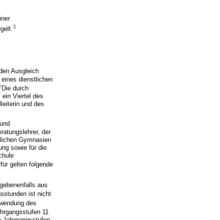
iner
3
gelt.
 den Ausgleich
 eines dienstlichen
2
Die durch
ein Viertel des
leiterin und des
 und
eratungslehrer, der
flichen Gymnasien
ng sowie für die
chule
rfür gelten folgende
gebenenfalls aus
sstunden ist nicht
Anwendung des
ahrgangsstufen 11
e Jahrgangsstufen