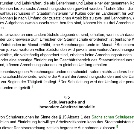
tunden und Lehrkräften, die als Leiterinnen und Leiter einer der genannten 
2
, können bis zu sechs Anrechnungsstunden gewährt werden.
Lehrkräften, die
ahlausschusses im Staatsministerium für Kultus oder im Landesamt für Sch
 können je nach Umfang der zusätzlichen Arbeit bis zu zwei und Lehrkräften, d
ines Aufgabenauswahlausschusses berufen sind, können bis zu drei Anrechnu
en.
die teilweise an eine andere Schule abgeordnet sind, erhalten, wenn sich dadu
der üblicherweise zum Erreichen der Stammschule erforderlich ist (einfache
2
f Zeitstunden im Monat erhöht, eine Anrechnungsstunde im Monat.
Bei einem
on je zwei weiteren vollen Zeitstunden wird jeweils eine weitere Anrechnung
rkräfte, die vollständig abgeordnet sind, erhalten keine Anrechnungsstunden.
oder eine sonstige Einrichtung im Geschäftsbereich des Staatsministeriums 
ind, können Anrechnungsstunden im gleichen Umfang erhalten.
rsonenbezogenen Anrechnungsstunden entscheidet, sofern nichts anderes best
chulaufsichtsbehörde, welche die Anzahl der Anrechnungsstunden und die D
2
 vor Beginn der Tätigkeit festlegt.
Der Schulleitung wird der Umfang der pe
4
tunden mitgeteilt.
§ 5
Schulversuche und
besondere Arbeitszeitmodelle
von Schulversuchen im Sinne des § 15 Absatz 1 des
Sächsischen Schulgese
ellen und Einrichtung freiwilliger Arbeitszeitkonten kann das Staatsministeriu
5
dieser Rechtsverordnung zeitlich begrenzte Ausnahmen zulassen.