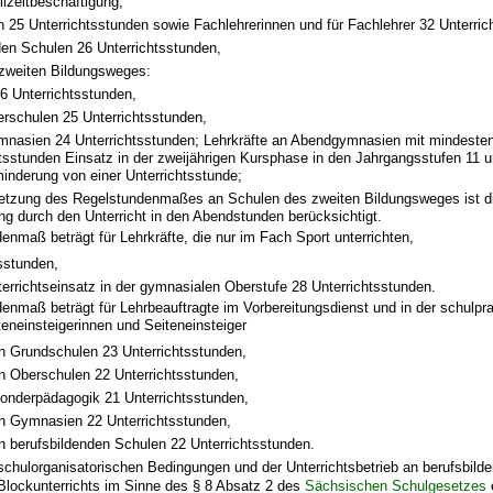
eilzeitbeschäftigung,
 25 Unterrichtsstunden sowie Fachlehrerinnen und für Fachlehrer 32 Unterric
den Schulen 26 Unterrichtsstunden,
zweiten Bildungsweges:
6 Unterrichtsstunden,
rschulen 25 Unterrichtsstunden,
nasien 24 Unterrichtsstunden; Lehrkräfte an Abendgymnasien mit mindeste
tsstunden Einsatz in der zweijährigen Kursphase in den Jahrgangsstufen 11 u
inderung von einer Unterrichtsstunde;
setzung des Regelstundenmaßes an Schulen des zweiten Bildungsweges ist d
g durch den Unterricht in den Abendstunden berücksichtigt.
enmaß beträgt für Lehrkräfte, die nur im Fach Sport unterrichten,
sstunden,
errichtseinsatz in der gymnasialen Oberstufe 28 Unterrichtsstunden.
enmaß beträgt für Lehrbeauftragte im Vorbereitungsdienst und in der schulpr
teneinsteigerinnen und Seiteneinsteiger
n Grundschulen 23 Unterrichtsstunden,
n Oberschulen 22 Unterrichtsstunden,
onderpädagogik 21 Unterrichtsstunden,
n Gymnasien 22 Unterrichtsstunden,
n berufsbildenden Schulen 22 Unterrichtsstunden.
schulorganisatorischen Bedingungen und der Unterrichtsbetrieb an berufsbild
Blockunterrichts im Sinne des § 8 Absatz 2 des
Sächsischen Schulgesetzes