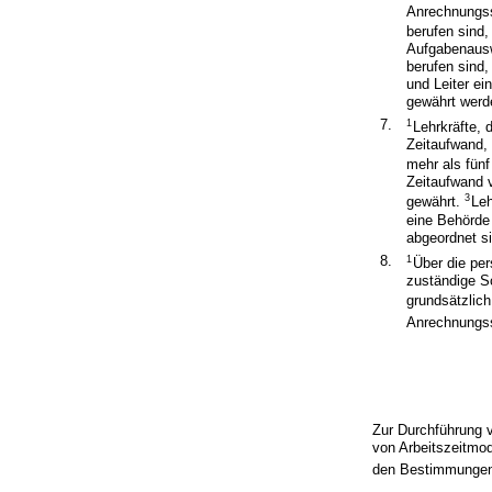
Anrechnungss
berufen sind
Aufgabenausw
berufen sind,
und Leiter e
gewährt werd
7.
1
Lehrkräfte, 
Zeitaufwand, 
mehr als fün
Zeitaufwand v
3
gewährt.
Leh
eine Behörde 
abgeordnet s
8.
1
Über die pe
zuständige S
grundsätzlich
Anrechnungss
Zur Durchführung 
von Arbeitszeitmod
den Bestimmungen 