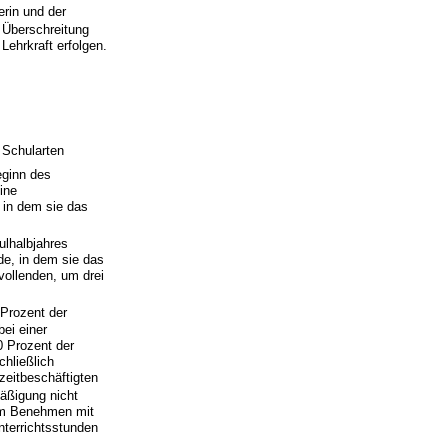
erin und der
 Überschreitung
Lehrkraft erfolgen.
 Schularten
eginn des
ine
in dem sie das
ulhalbjahres
de, in dem sie das
ollenden, um drei
 Prozent der
bei einer
50 Prozent der
chließlich
lzeitbeschäftigten
mäßigung nicht
s im Benehmen mit
nterrichtsstunden