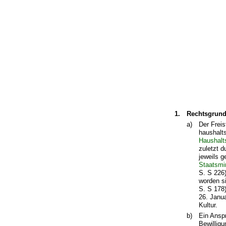
1.
Rechtsgrun
a)
Der Frei
haushalt
Haushalt
zuletzt d
jeweils 
Staatsmi
S. S 226
worden s
S. S 178
26. Janu
Kultur.
b)
Ein Ansp
Bewillig