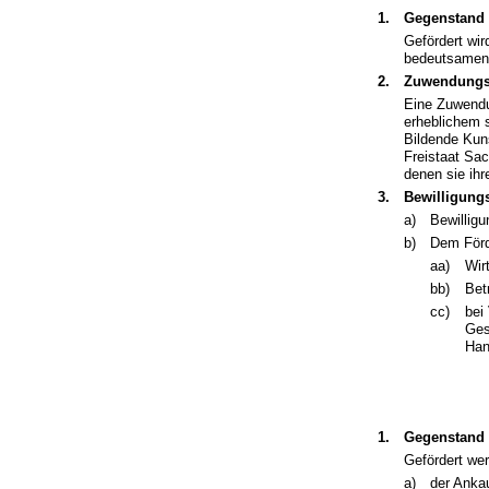
1.
Gegenstand 
Gefördert wi
bedeutsamen 
2.
Zuwendungs
Eine Zuwendu
erheblichem s
Bildende Kuns
Freistaat Sa
denen sie ihr
3.
Bewilligung
a)
Bewillig
b)
Dem Förd
aa)
Wir
bb)
Bet
cc)
bei
Ges
Han
1.
Gegenstand 
Gefördert we
a)
der Anka