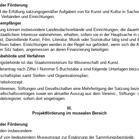
der Förderung
rd die Erfüllung satzungsgemäßer Aufgaben von für Kunst und Kultur in Sach
Verbänden und Einrichtungen.
empfänger
ng können insbesondere Landesdachverbände und Einrichtungen, die dauerh
taatlichem Interesse wahrnehmen, erhalten, sofern sie in der Hauptsache in
t, Darstellende Kunst, Film, Literatur, Musik oder Soziokultur tätig sind und i
chsen haben. Einrichtungen werden in der Regel nur gefördert, wenn sich die
en Sitz haben, angemessen an deren Finanzierung beteiligen.
sbehörde und Verfahren
ungsbehörde ist das Staatsministerium für Wissenschaft und Kunst.
erantrag nach Ziffer I Nummer 5 Buchstabe a sind folgende Unterlagen beizu
tschaftsplan samt Stellen- und Organisa­tionsplan;
riebskonzept;
 Vereinen, Stiftungen und Gesellschaften eine Mehrfertigung der Satzung be
ellschaftsvertrages sowie ein aktueller Auszug aus dem Vereins-, Stiftungs- 
delsregister, sofern dort eingetragen.
III.
Projektförderung im musealen Bereich
der Förderung
rden insbesondere:
uf von bedeutendem Museumsgut zur Ergänzung der Sammlungsbestände;