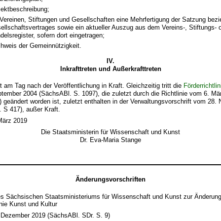
jektbeschreibung;
 Vereinen, Stiftungen und Gesellschaften eine Mehrfertigung der Satzung be
ellschaftsvertrages sowie ein aktueller Auszug aus dem Vereins-, Stiftungs- 
delsregister, sofern dort eingetragen;
hweis der Gemeinnützigkeit.
IV.
Inkrafttreten und Außerkrafttreten
itt am Tag nach der Veröffentlichung in Kraft. Gleichzeitig tritt die
Förderrichtli
ember 2004 (SächsABl. S. 1097), die zuletzt durch die Richtlinie vom 6. Mä
 geändert worden ist, zuletzt enthalten in der Verwaltungsvorschrift vom 28
 S 417), außer Kraft.
März 2019
Die Staatsministerin für Wissenschaft und Kunst
Dr. Eva-Maria Stange
Änderungsvorschriften
des Sächsischen Staatsministeriums für Wissenschaft und Kunst zur Änderung
inie Kunst und Kultur
 Dezember 2019 (SächsABl. SDr. S. 9)