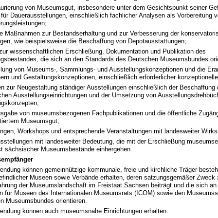
aurierung von Museumsgut, insbesondere unter dem Gesichtspunkt seiner Ge
für Dauerausstellungen, einschließlich fachlicher Analysen als Vorbereitung 
erungsleistungen;
ve Maßnahmen zur Bestandserhaltung und zur Verbesserung der konservatori
gen, wie beispielsweise die Beschaffung von Depotausstattungen;
 zur wissenschaftlichen Erschließung, Dokumentation und Publikation des
sbestandes, die sich an den Standards des Deutschen Museumsbundes orie
ellung von Museums-, Sammlungs- und Ausstellungskonzeptionen und die Era
rn und Gestaltungskonzeptionen, einschließlich erforderlicher konzeptionelle
n zur Neugestaltung ständiger Ausstellungen einschließlich der Beschaffung 
lichen Ausstellungseinrichtungen und der Umsetzung von Ausstellungsdrehbüc
ngskonzepten;
usgabe von museumsbezogenen Fachpublikationen und die öffentliche Zugän
tiertem Museumsgut;
ngen, Workshops und entsprechende Veranstaltungen mit landesweiter Wirks
sstellungen mit landesweiter Bedeutung, die mit der Erschließung museumse
t sächsischer Museumsbestände einhergehen.
empfänger
endung können gemeinnützige kommunale, freie und kirchliche Träger besteh
efindlicher Museen sowie Verbände erhalten, deren satzungsgemäßer Zweck 
hrung der Museumslandschaft im Freistaat Sachsen beiträgt und die sich an
ien für Museen des Internationalen Museumsrats (ICOM) sowie den Museumss
n Museumsbundes orientieren.
endung können auch museumsnahe Einrichtungen erhalten.