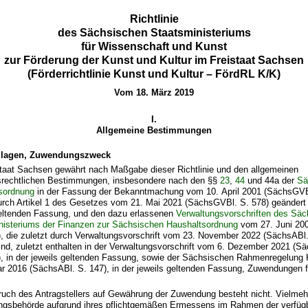
Richtlinie
des Sächsischen Staatsministeriums
für Wissenschaft und Kunst
zur Förderung der Kunst und Kultur im Freistaat Sachsen
(Förderrichtlinie Kunst und Kultur – FördRL K/K)
Vom 18. März 2019
I.
Allgemeine Bestimmungen
dlagen, Zuwendungszweck
staat Sachsen gewährt nach Maßgabe dieser Richtlinie und den allgemeinen
srechtlichen Bestimmungen, insbesondere nach den §§
23
,
44
und 44a der
Sä
sordnung
in der Fassung der Bekanntmachung vom 10. April 2001 (SächsGVBl
urch Artikel 1 des Gesetzes vom 21. Mai 2021 (SächsGVBl. S. 578) geändert w
geltenden Fassung, und den dazu erlassenen
Verwaltungsvorschriften des Sä
nisteriums der Finanzen zur Sächsischen Haushaltsordnung
vom 27. Juni 20
), die zuletzt durch Verwaltungsvorschrift vom 23. November 2022 (SächsABl.
ind, zuletzt enthalten in der Verwaltungsvorschrift vom 6. Dezember 2021 (S
), in der jeweils geltenden Fassung, sowie der Sächsischen Rahmenregelung 
ar 2016 (SächsABl. S. 147), in der jeweils geltenden Fassung, Zuwendungen 
ruch des Antragstellers auf Gewährung der Zuwendung besteht nicht. Vielmehr
ungsbehörde aufgrund ihres pflichtgemäßen Ermessens im Rahmen der verfüg