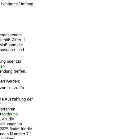
e bestimmt Umfang
angemessenem
emäß Ziffer II
h Maßgabe der
 ausgabe- und
ung oder zur
hen
ndung treffen,
r
hen werden;
von bis zu 25
die Auszahlung der
r
erfahren
ltsordnung
 als die
Zahlungen im
25 findet für die
 nach Nummer 7.1
endung.