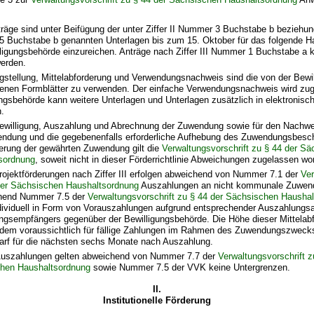
räge sind unter Beifügung der unter Ziffer II Nummer 3 Buchstabe b beziehung
 Buchstabe b genannten Unterlagen bis zum 15. Oktober für das folgende Ha
lligungsbehörde einzureichen. Anträge nach Ziffer III Nummer 1 Buchstabe a 
werden.
agstellung, Mittelabforderung und Verwendungsnachweis sind die von der Bewi
enen Formblätter zu verwenden. Der einfache Verwendungsnachweis wird zug
ngsbehörde kann weitere Unterlagen und Unterlagen zusätzlich in elektronisc
n.
Bewilligung, Auszahlung und Abrechnung der Zuwendung sowie für den Nachwe
endung und die gegebenenfalls erforderliche Aufhebung des Zuwendungsbesc
erung der gewährten Zuwendung gilt die
Verwaltungsvorschrift zu § 44 der S
sordnung
, soweit nicht in dieser Förderrichtlinie Abweichungen zugelassen wo
rojektförderungen nach Ziffer III erfolgen abweichend von Nummer 7.1 der
Ver
der Sächsischen Haushaltsordnung
Auszahlungen an nicht kommunale Zuwen
hend Nummer 7.5 der
Verwaltungsvorschrift zu § 44 der Sächsischen Hausha
ndividuell in Form von Vorauszahlungen aufgrund entsprechender Auszahlungs
gsempfängers gegenüber der Bewilligungsbehörde. Die Höhe dieser Mittelabf
 dem voraussichtlich für fällige Zahlungen im Rahmen des Zuwendungszweck
darf für die nächsten sechs Monate nach Auszahlung.
 Auszahlungen gelten abweichend von Nummer 7.7 der
Verwaltungsvorschrift z
hen Haushaltsordnung
sowie Nummer 7.5 der VVK keine Untergrenzen.
II.
Institutionelle Förderung