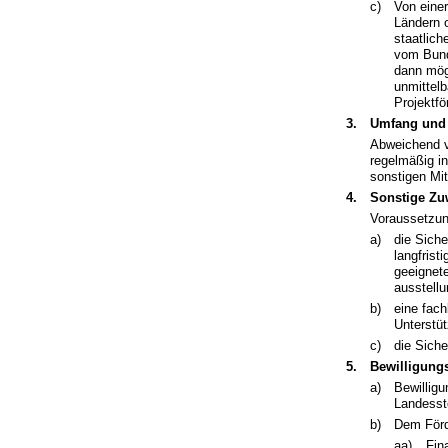
c)
Von eine
Ländern 
staatlich
vom Bund
dann mögl
unmittelb
Projektf
3.
Umfang und
Abweichend v
regelmäßig i
sonstigen Mit
4.
Sonstige Z
Voraussetzun
a)
die Siche
langfris
geeignet
ausstell
b)
eine fac
Unterstü
c)
die Sich
5.
Bewilligung
a)
Bewillig
Landesst
b)
Dem Förd
aa)
Fin