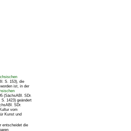
chsischen
. S. 153), die
orden ist, in der
chsischen
05 (SächsABl. SDr.
 S. 1423) geändert
ächsABl. SDr.
Kultur vom
für Kunst und
 entscheidet die
baren