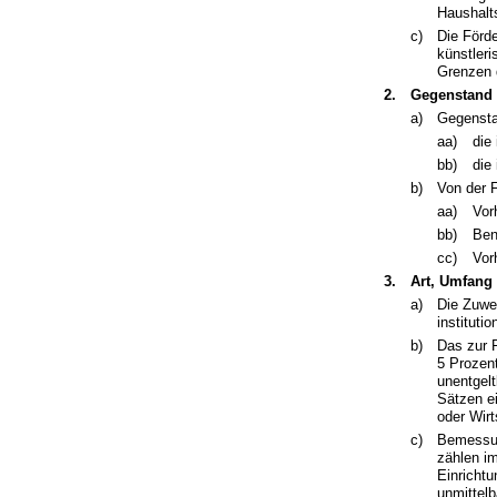
Haushalts
c)
Die Förde
künstleri
Grenzen 
2.
Gegenstand 
a)
Gegensta
aa)
die
bb)
die
b)
Von der 
aa)
Vor
bb)
Ben
cc)
Vor
3.
Art, Umfang
a)
Die Zuwe
instituti
b)
Das zur 
5 Prozen
unentgel
Sätzen ei
oder Wir
c)
Bemessun
zählen im
Einricht
unmittel