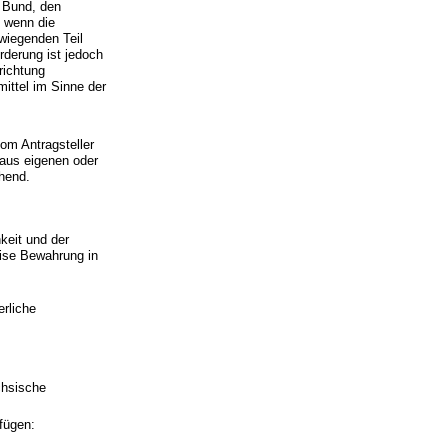
 Bund, den
, wenn die
rwiegenden Teil
derung ist jedoch
nrichtung
tmittel im Sinne der
om Antragsteller
aus eigenen oder
chend.
keit und der
eise Bewahrung in
rliche
chsische
fügen: