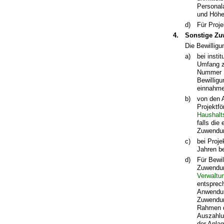
Personal
und Höhe
d)
Für Proje
4.
Sonstige Z
Die Bewillig
a)
bei inst
Umfang z
Nummer 1
Bewillig
einnahmes
b)
von den 
Projektf
Haushalt
falls die
Zuwendun
c)
bei Proje
Jahren b
d)
Für Bewil
Zuwendun
Verwaltu
entsprec
Anwendun
Zuwendun
Rahmen d
Auszahlu
der Anla