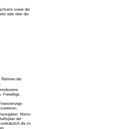
Sachsens sowie der
eite oder über die
im Rahmen der
.
 mindestens
Freiwillige,
Finanzierungs-
szuweisen.
tausgaben. Hierzu
haftsplan der
undsätzlich die im
gen