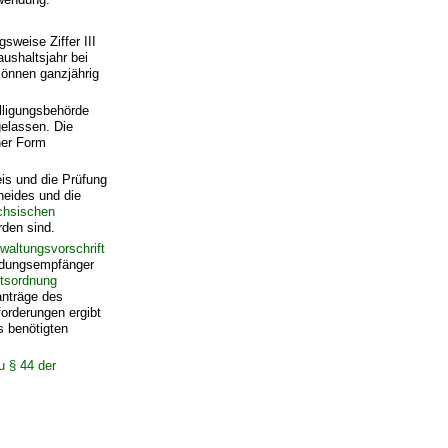
sweise Ziffer III
ushaltsjahr bei
können ganzjährig
lligungsbehörde
elassen. Die
her Form
is und die Prüfung
heides und die
ächsischen
rden sind.
waltungsvorschrift
dungsempfänger
ltsordnung
anträge des
orderungen ergibt
s benötigten
u § 44 der