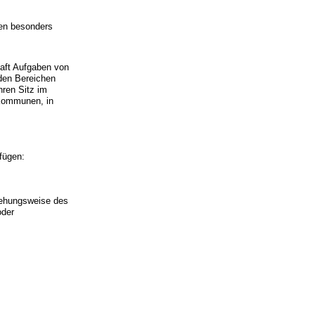
sen besonders
aft Aufgaben von
 den Bereichen
hren Sitz im
 Kommunen, in
fügen:
ziehungsweise des
oder