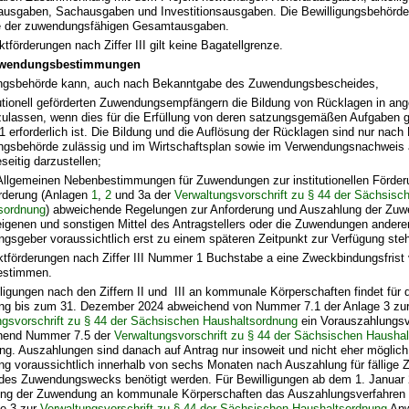
ausgaben, Sachausgaben und Investitionsausgaben. Die Bewilligungsbehörd
 der zuwendungsfähigen Gesamtausgaben.
ktförderungen nach Ziffer III gilt keine Bagatellgrenze.
uwendungsbestimmungen
ungsbehörde kann, auch nach Bekanntgabe des Zuwendungsbescheides,
itutionell geförderten Zuwendungsempfängern die Bildung von Rücklagen in 
ulassen, wenn dies für die Erfüllung von deren satzungsgemäßen Aufgaben g
 erforderlich ist. Die Bildung und die Auflösung der Rücklagen sind nur nac
ungsbehörde zulässig und im Wirtschaftsplan sowie im Verwendungsnachweis
eitig darzustellen;
Allgemeinen Nebenbestimmungen für Zuwendungen zur institutionellen Förder
örderung (Anlagen
1
,
2
und 3a der
Verwaltungsvorschrift zu § 44 der Sächsisc
sordnung
) abweichende Regelungen zur Anforderung und Auszahlung der Zuwe
 eigenen und sonstigen Mittel des Antragstellers oder die Zuwendungen andere
gsgeber voraussichtlich erst zu einem späteren Zeitpunkt zur Verfügung ste
ktförderungen nach Ziffer III Nummer 1 Buchstabe a eine Zweckbindungsfrist 
estimmen.
ligungen nach den Ziffern II und III an kommunale Körperschaften findet für 
g bis zum 31. Dezember 2024 abweichend von Nummer 7.1 der Anlage 3 zu
ngsvorschrift zu § 44 der Sächsischen Haushaltsordnung
ein Vorauszahlungsv
hend Nummer 7.5 der
Verwaltungsvorschrift zu § 44 der Sächsischen Hausha
g. Auszahlungen sind danach auf Antrag nur insoweit und nicht eher möglich,
g voraussichtlich innerhalb von sechs Monaten nach Auszahlung für fällige 
es Zuwendungswecks benötigt werden. Für Bewilligungen ab dem 1. Januar 20
ng der Zuwendung an kommunale Körperschaften das Auszahlungsverfahren
ge 3 zur
Verwaltungsvorschrift zu § 44 der Sächsischen Haushaltsordnung
Anw