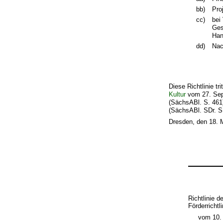
bb)
Pro
cc)
bei
Ges
Han
dd)
Nac
Diese Richtlinie tr
Kultur
vom 27. Sept
(SächsABl. S. 461)
(SächsABl. SDr. S.
Dresden, den 18. 
Richtlinie 
Förderrichtl
vom 10.