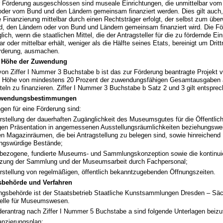
r Förderung ausgeschlossen sind museale Einrichtungen, die unmittelbar vom
oder vom Bund und den Ländern gemeinsam finanziert werden. Dies gilt auch
e Finanzierung mittelbar durch einen Rechtsträger erfolgt, der selbst zum übe
, den Ländern oder von Bund und Ländern gemeinsam finanziert wird. Die För
ich, wenn die staatlichen Mittel, die der Antragsteller für die zu fördernde Ei
ar oder mittelbar erhält, weniger als die Hälfte seines Etats, bereinigt um Drit
örderung, ausmachen.
 Höhe der Zuwendung
on Ziffer I Nummer 3 Buchstabe b ist das zur Förderung beantragte Projekt v
n Höhe von mindestens 20 Prozent der zuwendungsfähigen Gesamtausgaben 
teln zu finanzieren. Ziffer I Nummer 3 Buchstabe b Satz 2 und 3 gilt entspre
uwendungsbestimmungen
gen für eine Förderung sind:
rstellung der dauerhaften Zugänglichkeit des Museumsgutes für die Öffentlich
tigen Präsentation in angemessenen Ausstellungsräumlichkeiten beziehungsw
en Magazinräumen, die bei Antragstellung zu belegen sind, sowie hinreichend
ungswürdige Bestände;
hbezogene, fundierte Museums- und Sammlungskonzeption sowie die kontinuie
tzung der Sammlung und der Museumsarbeit durch Fachpersonal;
erstellung von regelmäßigen, öffentlich bekanntzugebenden Öffnungszeiten.
sbehörde und Verfahren
ungsbehörde ist der Staatsbetrieb Staatliche Kunstsammlungen Dresden – Sä
elle für Museumswesen.
erantrag nach Ziffer I Nummer 5 Buchstabe a sind folgende Unterlagen beizu
anzierungsplan;