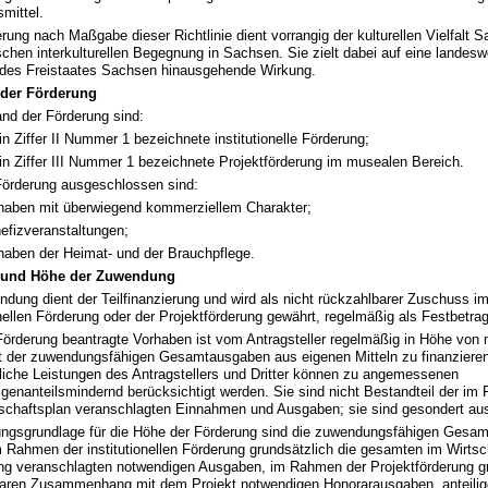
mittel.
rung nach Maßgabe dieser Richtlinie dient vorrangig der kulturellen Vielfalt 
schen interkulturellen Begegnung in Sachsen. Sie zielt dabei auf eine landesw
des Freistaates Sachsen hinausgehende Wirkung.
der Förderung
nd der Förderung sind:
 in Ziffer II Nummer 1 bezeichnete institutionelle Förderung;
 in Ziffer III Nummer 1 bezeichnete Projektförderung im musealen Bereich.
Förderung ausgeschlossen sind:
haben mit überwiegend kommerziellem Charakter;
efizveranstaltungen;
haben der Heimat- und der Brauchpflege.
 und Höhe der Zuwendung
ndung dient der Teilfinanzierung und wird als nicht rückzahlbarer Zuschuss 
onellen Förderung oder der Projektförderung gewährt, regelmäßig als Festbetrag
Förderung beantragte Vorhaben ist vom Antragsteller regelmäßig in Höhe von
t der zuwendungsfähigen Gesamtausgaben aus eigenen Mitteln zu finanzieren. 
tliche Leistungen des Antragstellers und Dritter können zu angemessenen
genanteilsmindernd berücksichtigt werden. Sie sind nicht Bestandteil der im 
tschaftsplan veranschlagten Einnahmen und Ausgaben; sie sind gesondert au
gsgrundlage für die Höhe der Förderung sind die zuwendungsfähigen Gesam
 Rahmen der institutionellen Förderung grundsätzlich die gesamten im Wirtsc
ung veranschlagten notwendigen Ausgaben, im Rahmen der Projektförderung gr
baren Zusammenhang mit dem Projekt notwendigen Honorarausgaben, anteili