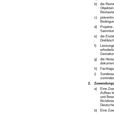
b)
die Rest
Objekten 
Restauri
c)
präventi
Bedingun
d)
Projekte
Sammlung
e)
die Erst
Drehbüche
f)
Leistunge
erforder
Gestaltu
g)
die Hera
dokumen
h)
Fachtagu
i)
Sonderau
zumindes
2.
Zuwendungs
a)
Eine Zuw
Aufbau b
und Bewa
Richtlin
Deutsche
b)
Eine Zuw