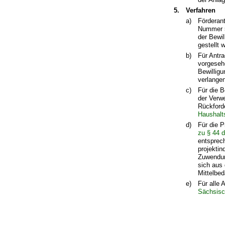
5.
Verfahren
a)
Förderant
Nummer 5
der Bewi
gestellt 
b)
Für Antr
vorgeseh
Bewilligu
verlange
c)
Für die 
der Verw
Rückford
Haushalt
d)
Für die P
zu § 44 
entsprec
projekti
Zuwendun
sich aus
Mittelbe
e)
Für alle
Sächsisc