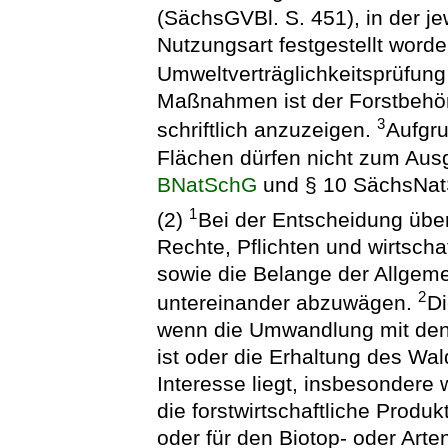
(SächsGVBl. S. 451), in der j
Nutzungsart festgestellt word
Umweltverträglichkeitsprüfung 
Maßnahmen ist der Forstbehö
3
schriftlich anzuzeigen.
Aufgru
Flächen dürfen nicht zum Ausg
BNatSchG
und § 10 SächsNat
1
(2)
Bei der Entscheidung übe
Rechte, Pflichten und wirtscha
sowie die Belange der Allgem
2
untereinander abzuwägen.
Di
wenn die Umwandlung mit den 
ist oder die Erhaltung des Wa
Interesse liegt, insbesondere
die forstwirtschaftliche Produ
oder für den Biotop- oder Art