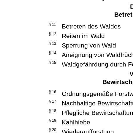
D
Betre
§ 11
Betreten des Waldes
§ 12
Reiten im Wald
§ 13
Sperrung von Wald
§ 14
Aneignung von Waldfrüc
§ 15
Waldgefährdung durch F
V
Bewirtsch
§ 16
Ordnungsgemäße Forstwi
§ 17
Nachhaltige Bewirtschaf
§ 18
Pflegliche Bewirtschaft
§ 19
Kahlhiebe
§ 20
Wiederaufforstung