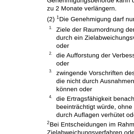
Genehmigungsbehörde kann di
zu 2 Monate verlängern.
1
(2)
Die Genehmigung darf nu
1.
Ziele der Raumordnung der
durch ein Zielabweichung
oder
2.
die Aufforstung der Verbes
oder
3.
zwingende Vorschriften de
die nicht durch Ausnahme
können oder
4.
die Ertragsfähigkeit benac
beeinträchtigt würde, ohne
durch Auflagen verhütet o
2
Bei Entscheidungen im Rahm
Zielabweichungsverfahren oder