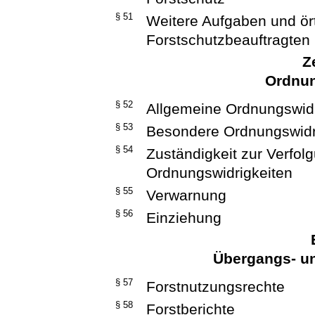
§ 51
Weitere Aufgaben und ört
Forstschutzbeauftragten
Z
Ordnun
§ 52
Allgemeine Ordnungswidr
§ 53
Besondere Ordnungswidr
§ 54
Zuständigkeit zur Verfo
Ordnungswidrigkeiten
§ 55
Verwarnung
§ 56
Einziehung
Übergangs- un
§ 57
Forstnutzungsrechte
§ 58
Forstberichte