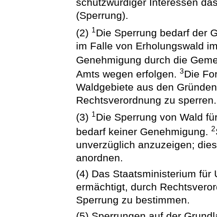
schutzwürdiger Interessen da
(Sperrung).
1
(2)
Die Sperrung bedarf der 
im Falle von Erholungswald im
Genehmigung durch die Gem
3
Amts wegen erfolgen.
Die Fo
Waldgebiete aus den Gründen
Rechtsverordnung zu sperren.
1
(3)
Die Sperrung von Wald fü
2
bedarf keiner Genehmigung.
unverzüglich anzuzeigen; die
anordnen.
(4) Das Staatsministerium für
ermächtigt, durch Rechtsvero
Sperrung zu bestimmen.
(5) Sperrungen auf der Grundl