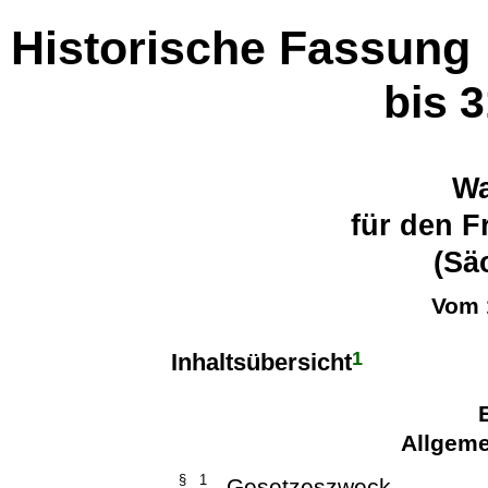
Historische Fassung
bis 
Wa
für den F
(Sä
Vom 
1
Inhaltsübersicht
Allgeme
§ 1
Gesetzeszweck