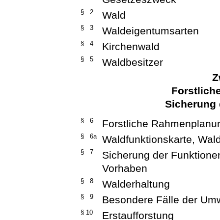
§ 2
Wald
§ 3
Waldeigentumsarten
§ 4
Kirchenwald
§ 5
Waldbesitzer
Z
Forstlic
Sicherung 
§ 6
Forstliche Rahmenplanu
§ 6a
Waldfunktionskarte, Wa
§ 7
Sicherung der Funktionen
Vorhaben
§ 8
Walderhaltung
§ 9
Besondere Fälle der Um
§ 10
Erstaufforstung