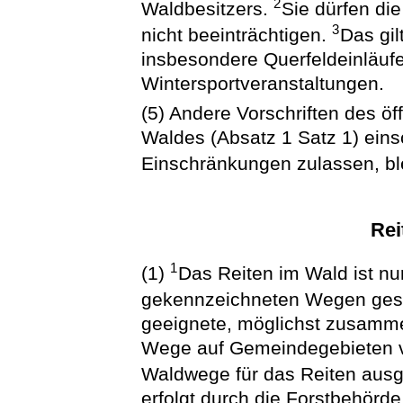
2
Waldbesitzers.
Sie dürfen di
3
nicht beeinträchtigen.
Das gil
insbesondere Querfeldeinläu
Wintersportveranstaltungen.
(5) Andere Vorschriften des öf
Waldes (Absatz 1 Satz 1) ein
Einschränkungen zulassen, bl
Rei
1
(1)
Das Reiten im Wald ist n
gekennzeichneten Wegen gest
geeignete, möglichst zusam
Wege auf Gemeindegebieten 
Waldwege für das Reiten aus
erfolgt durch die Forstbehörd