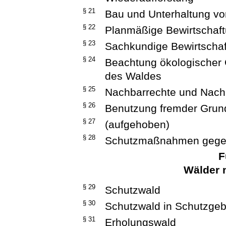
§ 21
Bau und Unterhaltung v
§ 22
Planmäßige Bewirtschaf
§ 23
Sachkundige Bewirtscha
§ 24
Beachtung ökologischer 
des Waldes
§ 25
Nachbarrechte und Nachb
§ 26
Benutzung fremder Grun
§ 27
(aufgehoben)
§ 28
Schutzmaßnahmen gegen
F
Wälder 
§ 29
Schutzwald
§ 30
Schutzwald in Schutzgeb
§ 31
Erholungswald