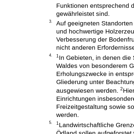
Funktionen entsprechend d
gewährleistet sind.
3.
Auf geeigneten Standorten 
und hochwertige Holzerzeu
Verbesserung der Bodenfru
nicht anderen Erforderniss
4.
1
In Gebieten, in denen die
Waldes von besonderem Gewi
Erholungszwecke in entsp
Gliederung unter Beachtung
2
ausgewiesen werden.
Hie
Einrichtungen insbesonder
Freizeitgestaltung sowie
werden.
5.
1
Landwirtschaftliche Grenz
Ödland sollen aufgeforstet