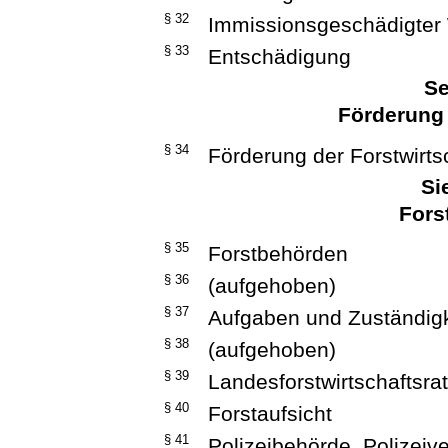
§ 32
Immissionsgeschädigter
§ 33
Entschädigung
Se
Förderung 
§ 34
Förderung der Forstwirts
Si
Fors
§ 35
Forstbehörden
§ 36
(aufgehoben)
§ 37
Aufgaben und Zuständigk
§ 38
(aufgehoben)
§ 39
Landesforstwirtschaftsra
§ 40
Forstaufsicht
§ 41
Polizeibehörde, Polizeiv