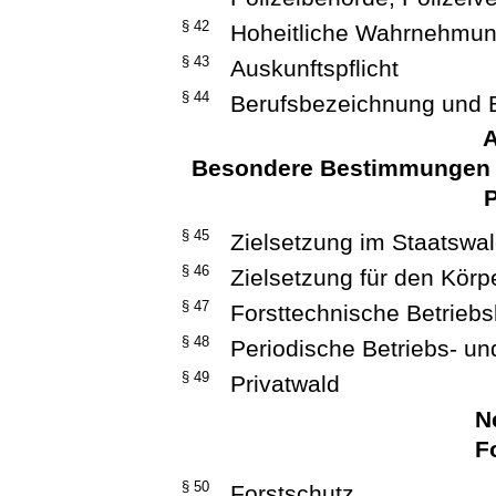
§ 42
Hoheitliche Wahrnehmung
§ 43
Auskunftspflicht
§ 44
Berufsbezeichnung und 
A
Besondere Bestimmungen fü
P
§ 45
Zielsetzung im Staatswa
§ 46
Zielsetzung für den Körp
§ 47
Forsttechnische Betriebs
§ 48
Periodische Betriebs- un
§ 49
Privatwald
N
F
§ 50
Forstschutz