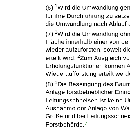
1
(6)
Wird die Umwandlung gene
für ihre Durchführung zu setz
die Umwandlung nach Ablauf de
1
(7)
Wird die Umwandlung ohn
Fläche innerhalb einer von de
wieder aufzuforsten, soweit d
2
erteilt wird.
Zum Ausgleich vo
Erholungsfunktionen können Au
Wiederaufforstung erteilt werd
1
(8)
Die Beseitigung des Bau
Anlage forstbetrieblicher Einr
Leitungsschneisen ist keine
Ausnahme der Anlage von Wal
Größe und bei Leitungsschne
7
Forstbehörde.