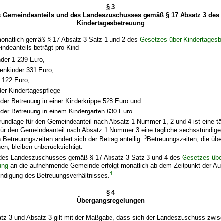
§ 3
s Gemeindeanteils und des Landeszuschusses gemäß § 17 Absatz 3 des
Kindertagesbetreuung
monatlich gemäß § 17 Absatz 3 Satz 1 und 2 des
Gesetzes über Kindertagesb
ndeanteils beträgt pro Kind
nder 1 239 Euro,
tenkinder 331 Euro,
r 122 Euro,
 der Kindertagespflege
 der Betreuung in einer Kinderkrippe 528 Euro und
 der Betreuung in einem Kindergarten 630 Euro.
undlage für den Gemeindeanteil nach Absatz 1 Nummer 1, 2 und 4 ist eine tä
für den Gemeindeanteil nach Absatz 1 Nummer 3 eine tägliche sechsstündige
3
Betreuungszeiten ändert sich der Betrag anteilig.
Betreuungszeiten, die übe
n, bleiben unberücksichtigt.
g des Landeszuschusses gemäß § 17 Absatz 3 Satz 3 und 4 des
Gesetzes übe
ung
an die aufnehmende Gemeinde erfolgt monatlich ab dem Zeitpunkt der A
4
endigung des Betreuungsverhältnisses.
§ 4
Übergangsregelungen
Satz 3 und Absatz 3 gilt mit der Maßgabe, dass sich der Landeszuschuss zw