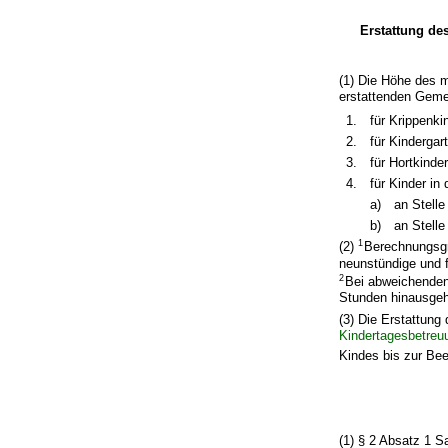
Erstattung de
(1) Die Höhe des 
erstattenden Gemei
1.
für Krippenki
2.
für Kindergar
3.
für Hortkinde
4.
für Kinder in
a)
an Stelle
b)
an Stelle
1
(2)
Berechnungsgr
neunstündige und 
2
Bei abweichenden 
Stunden hinausgehe
(3) Die Erstattun
Kindertagesbetreu
Kindes bis zur Be
(1) § 2 Absatz 1 