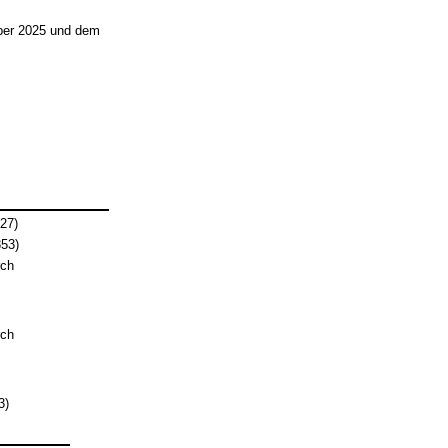
ober 2025 und dem
27)
53)
rch
rch
3)