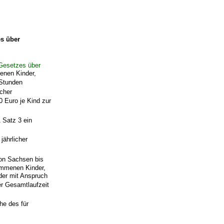
s über
Gesetzes über
menen Kinder,
 Stunden
icher
 Euro je Kind zur
 Satz 3 ein
jährlicher
ion Sachsen bis
nommenen Kinder,
der mit Anspruch
er Gesamtlaufzeit
he des für