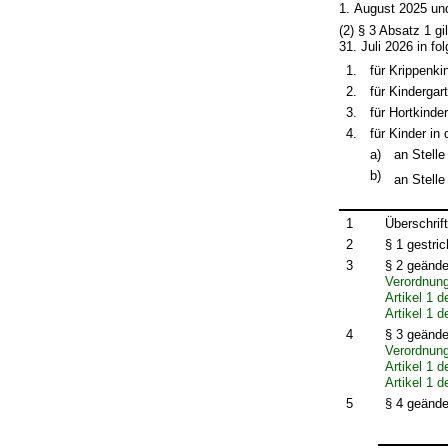
1. August 2025 und
(2) § 3 Absatz 1 
31. Juli 2026 in fo
1.
für Krippenki
2.
für Kindergar
3.
für Hortkinde
4.
für Kinder in
a)
an Stelle
b)
an Stelle
1
Überschrif
2
§ 1 gestri
3
§ 2 geände
Verordnun
Artikel 1 
Artikel 1 
4
§ 3 geände
Verordnun
Artikel 1 
Artikel 1 
5
§ 4 geände