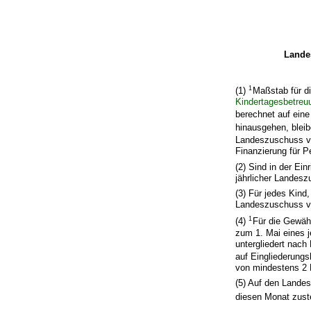
Lande
1
(1)
Maßstab für d
Kindertagesbetreu
berechnet auf eine
hinausgehen, bleib
Landeszuschuss vo
Finanzierung für 
(2) Sind in der Ei
jährlicher Landesz
(3) Für jedes Kind,
Landeszuschuss vo
1
(4)
Für die Gewäh
zum 1. Mai eines j
untergliedert nac
auf Eingliederungs
von mindestens 2
(5) Auf den Lande
diesen Monat zust