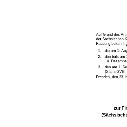
Auf Grund des Arti
der Sächsischen K
Fassung bekannt g
1.
die am 1. Aug
2.
den teils am 
14. Dezember
3.
den am 1. Sep
(SächsGVBl. 
Dresden, den 23.
zur F
(Sächsisch