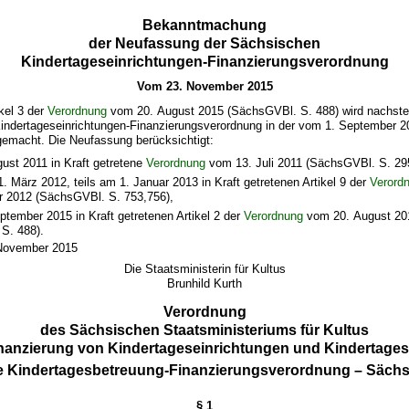
Bekanntmachung
der Neufassung der Sächsischen
Kindertageseinrichtungen-Finanzierungsverordnung
Vom 23. November 2015
kel 3 der
Verordnung
vom 20. August 2015 (SächsGVBl. S. 488) wird nachste
indertageseinrichtungen-Finanzierungsverordnung in der vom 1. September 2
emacht. Die Neufassung berücksichtigt:
ust 2011 in Kraft getretene
Verordnung
vom 13. Juli 2011 (SächsGVBl. S. 29
1. März 2012, teils am 1. Januar 2013 in Kraft getretenen Artikel 9 der
Verord
 2012 (SächsGVBl. S. 753,756),
tember 2015 in Kraft getretenen Artikel 2 der
Verordnung
vom 20. August 20
S. 488).
 November 2015
Die Staatsministerin für Kultus
Brunhild Kurth
Verordnung
des Sächsischen Staatsministeriums für Kultus
inanzierung von Kindertageseinrichtungen und Kindertages
e Kindertagesbetreuung-Finanzierungsverordnung – Sächs
§ 1