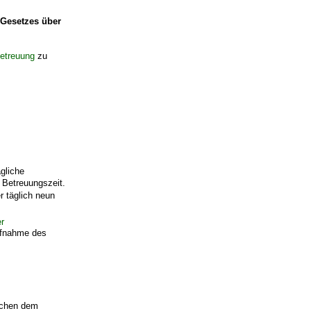
 Gesetzes über
etreuung
zu
gliche
 Betreuungszeit.
r täglich neun
r
ufnahme des
ischen dem