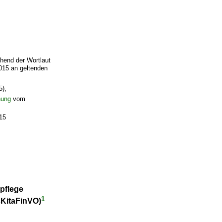
hend der Wortlaut
015 an geltenden
5),
nung
vom
15
pflege
1
KitaFinVO)