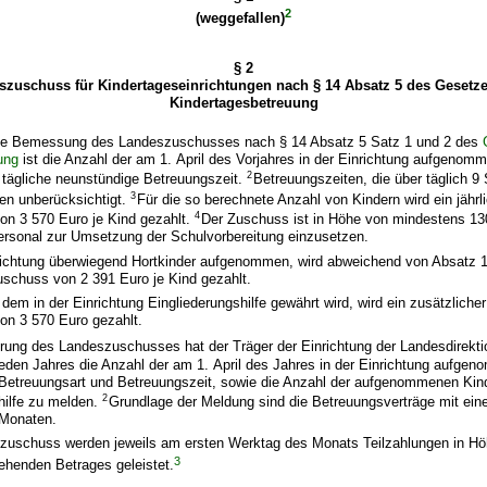
2
(weggefallen)
§ 2
szuschuss für Kindertageseinrichtungen nach § 14 Absatz 5 des Gesetze
Kindertagesbetreuung
ie Bemessung des Landeszuschusses nach § 14 Absatz 5 Satz 1 und 2 des
ung
ist die Anzahl der am 1. April des Vorjahres in der Einrichtung aufgenom
2
 tägliche neunstündige Betreuungszeit.
Betreuungszeiten, die über täglich 9
3
en unberücksichtigt.
Für die so berechnete Anzahl von Kindern wird ein jährl
4
n 3 570 Euro je Kind gezahlt.
Der Zuschuss ist in Höhe von mindestens 130
Personal zur Umsetzung der Schulvorbereitung einzusetzen.
nrichtung überwiegend Hortkinder aufgenommen, wird abweichend von Absatz 1
uschuss von 2 391 Euro je Kind gezahlt.
 dem in der Einrichtung Eingliederungshilfe gewährt wird, wird ein zusätzlicher 
n 3 570 Euro gezahlt.
rung des Landeszuschusses hat der Träger der Einrichtung der Landesdirekt
eden Jahres die Anzahl der am 1. April des Jahres in der Einrichtung aufge
h Betreuungsart und Betreuungszeit, sowie die Anzahl der aufgenommenen Kin
2
hilfe zu melden.
Grundlage der Meldung sind die Betreuungsverträge mit ein
 Monaten.
szuschuss werden jeweils am ersten Werktag des Monats Teilzahlungen in Hö
3
ehenden Betrages geleistet.