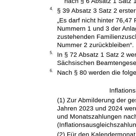
nach § 6 Absatz 1 Satz 
4.
§ 39 Absatz 3 Satz 2 erster
„Es darf nicht hinter 76,4
Nummern 1 und 3 der Anla
zustehenden Familienzusch
Nummer 2 zurückbleiben“.
5.
In § 72 Absatz 1 Satz 2 we
Sächsischen Beamtengeset
6.
Nach § 80 werden die folg
Inflatio
(1) Zur Abmilderung der ge
Jahren 2023 und 2024 wer
und Monatszahlungen nach
(Inflationsausgleichszahlu
(2) Für den Kalendermona