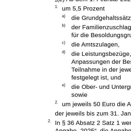
1.
um 5,5 Prozent
a)
die Grundgehaltssätz
b)
der Familienzuschla
für die Besoldungsgr
c)
die Amtszulagen,
d)
die Leistungsbezüge,
Anpassungen der Bes
Teilnahme in der jew
festgelegt ist, und
e)
die Ober- und Unter
sowie
2.
um jeweils 50 Euro die 
der jeweils bis zum 31. Ja
2.
In § 36 Absatz 2 Satz 1 we
Angabe „2025“, die Angabe