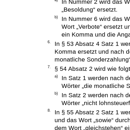
In Nummer 2 wird das W
„Besoldung“ ersetzt.
b)
In Nummer 6 wird das Wo
Wort „Verbote“ ersetzt u
ein Komma und die Angab
6.
In § 53 Absatz 4 Satz 1 we
Komma ersetzt und nach de
monatliche Sonderzahlung“
7.
§ 54 Absatz 2 wird wie folg
a)
In Satz 1 werden nach d
Wörter „die monatliche 
b)
In Satz 2 werden nach d
Wörter „nicht lohnsteuerf
8.
In § 55 Absatz 2 Satz 1 w
und das Wort „sowie“ durch
dem Wort „gleichstehen“ e