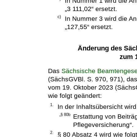
In Nummer 1 wird die An
„3 111,02“ ersetzt.
c)
In Nummer 3 wird die An
„127,55“ ersetzt.
Änderung des Säc
zum 1
Das
Sächsische Beamtengese
(SächsGVBl. S. 970, 971), das
vom 19. Oktober 2023 (SächsG
wie folgt geändert:
1.
In der Inhaltsübersicht wir
„§ 80b
Erstattung von Beitr
Pflegeversicherung“.
2.
§ 80 Absatz 4 wird wie folg