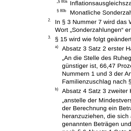
„§ 80a
Inflationsausgleichs
§ 80b
Monatliche Sonderza
2.
In § 3 Nummer 7 wird das 
Wort „Sonderzahlungen“ er
3.
§ 15 wird wie folgt geändert
a)
Absatz 3 Satz 2 erster Ha
„An die Stelle des Ruheg
günstiger ist, 66,47 Pr
Nummern 1 und 3 der A
Familienzuschlag nach §
b)
Absatz 4 Satz 3 zweiter H
„anstelle der Mindestver
der Berechnung ein Bet
heranzuziehen, die sic
genannten Beträgen und