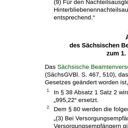
(9) Für den Nachteilsausg
Hinterbliebenennachteilsau
entsprechend.“
des Sächsischen B
zum 1.
Das
Sächsische Beamtenvers
(SächsGVBl. S. 467, 510), das 
Gesetzes geändert worden ist, 
1.
In § 38 Absatz 1 Satz 2 wi
„995,22“ ersetzt.
2.
Dem § 80 werden die folge
„(3) Bei Versorgungsempfä
Versorgungsempfängern gil