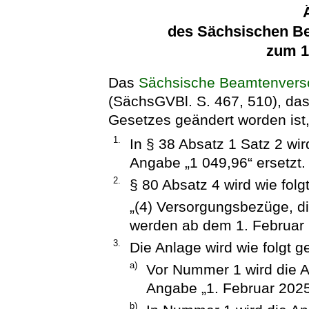
des Sächsischen B
zum 1
Das
Sächsische Beamtenvers
(SächsGVBl. S. 467, 510), das 
Gesetzes geändert worden ist, 
1.
In § 38 Absatz 1 Satz 2 wi
Angabe „1 049,96“ ersetzt.
2.
§ 80 Absatz 4 wird wie folgt
„(4) Versorgungsbezüge, die
werden ab dem 1. Februar 
3.
Die Anlage wird wie folgt g
a)
Vor Nummer 1 wird die 
Angabe „1. Februar 2025“
b)