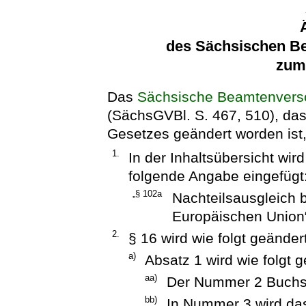
des Sächsischen B
zum 
Das
Sächsische Beamtenvers
(SächsGVBl. S. 467, 510), das 
Gesetzes geändert worden ist, 
1.
In der Inhaltsübersicht wi
folgende Angabe eingefügt
„§ 102a
Nachteilsausgleich b
Europäischen Union
2.
§ 16 wird wie folgt geändert
a)
Absatz 1 wird wie folgt g
aa)
Der Nummer 2 Buchst
bb)
In Nummer 3 wird das