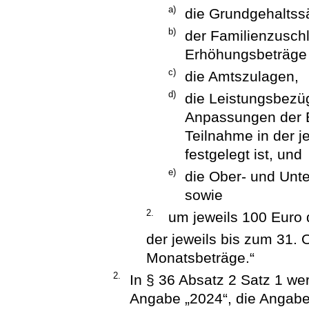
a)
die Grundgehaltss
b)
der Familienzusch
Erhöhungsbeträge 
c)
die Amtszulagen,
d)
die Leistungsbezü
Anpassungen der 
Teilnahme in der 
festgelegt ist, und
e)
die Ober- und Unt
sowie
2.
um jeweils 100 Euro 
der jeweils bis zum 31.
Monatsbeträge.“
2.
In § 36 Absatz 2 Satz 1 we
Angabe „2024“, die Angabe