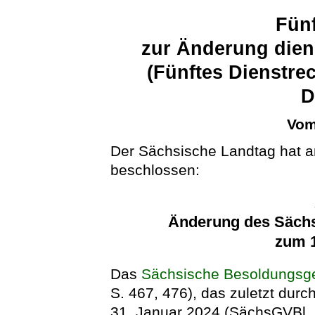
Fünf
zur Änderung diens
(Fünftes Dienstre
D
Vom
Der Sächsische Landtag hat a
beschlossen:
Änderung des Säch
zum 1
Das
Sächsische Besoldungsg
S. 467, 476), das zuletzt durc
31. Januar 2024 (SächsGVBl. S