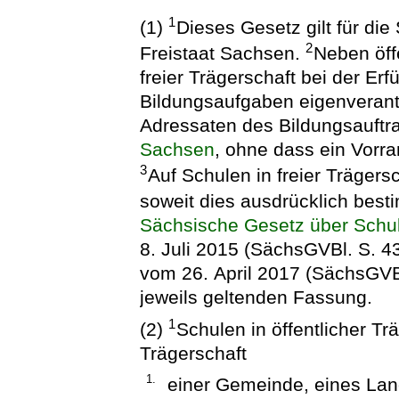
1
(1)
Dieses Gesetz gilt für die
2
Freistaat Sachsen.
Neben öff
freier Trägerschaft bei der Erf
Bildungsaufgaben eigenverant
Adressaten des Bildungsauftr
Sachsen
, ohne dass ein Vorra
3
Auf Schulen in freier Träger
soweit dies ausdrücklich besti
Sächsische Gesetz über Schule
8. Juli 2015 (SächsGVBl. S. 4
vom 26. April 2017 (SächsGVBl
jeweils geltenden Fassung.
1
(2)
Schulen in öffentlicher Tr
Trägerschaft
1.
einer Gemeinde, eines La