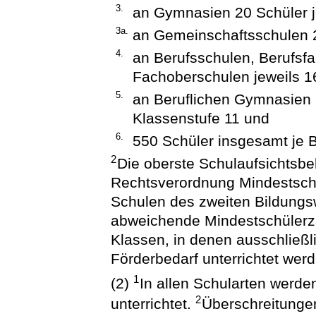
3.
an Gymnasien 20 Schüler j
3a.
an Gemeinschaftsschulen 2
4.
an Berufsschulen, Berufsf
Fachoberschulen jeweils 16
5.
an Beruflichen Gymnasien 2
Klassenstufe 11 und
6.
550 Schüler insgesamt je 
2
Die oberste Schulaufsichtsbe
Rechtsverordnung Mindestschü
Schulen des zweiten Bildung
abweichende Mindestschülerz
Klassen, in denen ausschließ
Förderbedarf unterrichtet werd
1
(2)
In allen Schularten werde
2
unterrichtet.
Überschreitunge