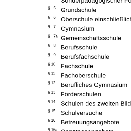
Sonderpädagogischer Fö
§ 5
Grundschule
§ 6
Oberschule einschließli
§ 7
Gymnasium
§ 7a
Gemeinschaftsschule
§ 8
Berufsschule
§ 9
Berufsfachschule
§ 10
Fachschule
§ 11
Fachoberschule
§ 12
Berufliches Gymnasium
§ 13
Förderschulen
§ 14
Schulen des zweiten Bi
§ 15
Schulversuche
§ 16
Betreuungsangebote
§ 16a