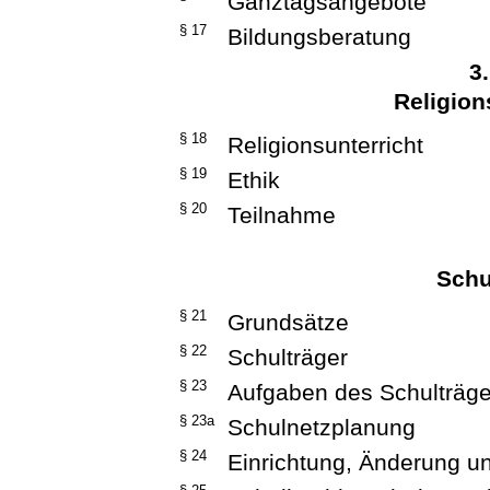
Ganztagsangebote
§ 17
Bildungsberatung
3
Religion
§ 18
Religionsunterricht
§ 19
Ethik
§ 20
Teilnahme
Schu
§ 21
Grundsätze
§ 22
Schulträger
§ 23
Aufgaben des Schulträge
§ 23a
Schulnetzplanung
§ 24
Einrichtung, Änderung u