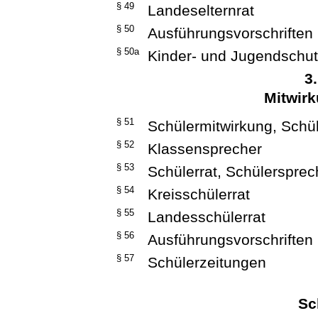
§ 49
Landeselternrat
§ 50
Ausführungsvorschriften
§ 50a
Kinder- und Jugendschut
3
Mitwirk
§ 51
Schülermitwirkung, Schül
§ 52
Klassensprecher
§ 53
Schülerrat, Schülersprec
§ 54
Kreisschülerrat
§ 55
Landesschülerrat
§ 56
Ausführungsvorschriften
§ 57
Schülerzeitungen
Sc