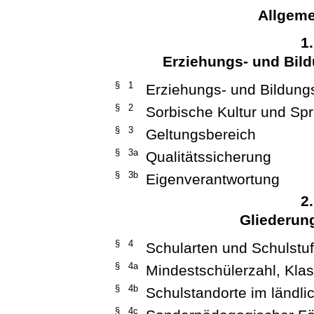
Allgeme
1
Erziehungs- und Bild
§ 1
Erziehungs- und Bildung
§ 2
Sorbische Kultur und Sp
§ 3
Geltungsbereich
§ 3a
Qualitätssicherung
§ 3b
Eigenverantwortung
2
Gliederun
§ 4
Schularten und Schulstu
§ 4a
Mindestschülerzahl, Kla
§ 4b
Schulstandorte im ländl
§ 4c