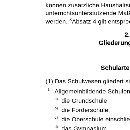
können zusätzliche Haushaltsm
unterrichtsunterstützende Ma
3
werden.
Absatz 4 gilt entspr
2
Gliederun
Schularte
(1) Das Schulwesen gliedert si
1.
Allgemeinbildende Schule
a)
die Grundschule,
b)
die Förderschule,
c)
die Oberschule einschli
d)
das Gymnasium,