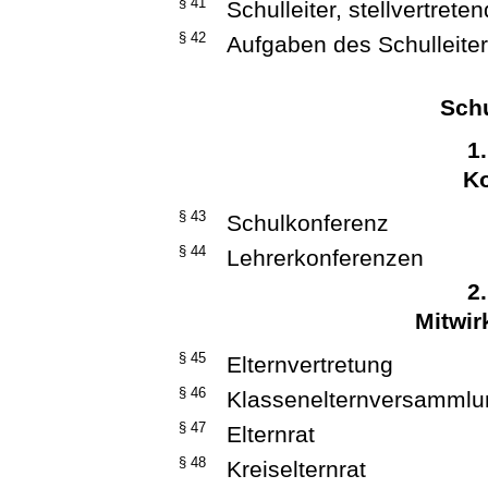
§ 41
Schulleiter, stellvertrete
§ 42
Aufgaben des Schulleite
Sch
1
K
§ 43
Schulkonferenz
§ 44
Lehrerkonferenzen
2
Mitwir
§ 45
Elternvertretung
§ 46
Klassenelternversammlun
§ 47
Elternrat
§ 48
Kreiselternrat