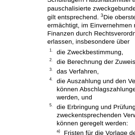
pauschalisierte zweckgebun
3
gilt entsprechend.
Die oberst
ermächtigt, im Einvernehmen 
Finanzen durch Rechtsveror
erlassen, insbesondere über
1.
die Zweckbestimmung,
2.
die Berechnung der Zuwei
3.
das Verfahren,
4.
die Auszahlung und den Ve
können Abschlagszahlunge
werden, und
5.
die Erbringung und Prüfun
zweckentsprechenden Ver
können geregelt werden:
a)
Fristen für die Vorlage 