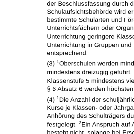
der Beschlussfassung durch d
Schulaufsichtsbehörde wird er
bestimmte Schularten und För
Unterrichtsfächern oder Organi
Unterrichtung geringere Klas
Unterrichtung in Gruppen und 
entsprechend.
1
(3)
Oberschulen werden mind
mindestens dreizügig geführt.
Klassenstufe 5 mindestens vie
§ 6 Absatz 6 werden höchstens
1
(4)
Die Anzahl der schuljährl
Kurse je Klassen- oder Jahrg
Anhörung des Schulträgers du
2
festgelegt.
Ein Anspruch auf 
besteht nicht, solange bei Er