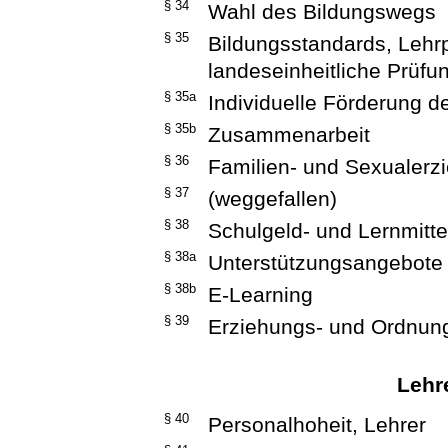
§ 34
Wahl des Bildungswegs
§ 35
Bildungsstandards, Lehrp
landeseinheitliche Prüf
§ 35a
Individuelle Förderung d
§ 35b
Zusammenarbeit
§ 36
Familien- und Sexualerz
§ 37
(weggefallen)
§ 38
Schulgeld- und Lernmittel
§ 38a
Unterstützungsangebote 
§ 38b
E-Learning
§ 39
Erziehungs- und Ordn
Lehre
§ 40
Personalhoheit, Lehrer