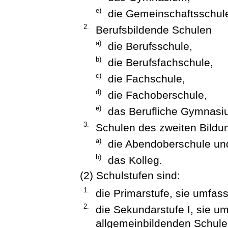
e)
die Gemeinschaftsschul
2.
Berufsbildende Schulen
a)
die Berufsschule,
b)
die Berufsfachschule,
c)
die Fachschule,
d)
die Fachoberschule,
e)
das Berufliche Gymnasi
3.
Schulen des zweiten Bild
a)
die Abendoberschule u
b)
das Kolleg.
(2) Schulstufen sind:
1.
die Primarstufe, sie umfass
2.
die Sekundarstufe I, sie um
allgemeinbildenden Schule