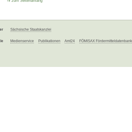
zum Seitenanfang
er
Sächsische Staatskanzlei
le
Medienservice
Publikationen
Amt24
FÖMISAX Fördermitteldatenbank