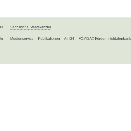
er
Sächsische Staatskanzlei
le
Medienservice
Publikationen
Amt24
FÖMISAX Fördermitteldatenbank