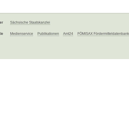
er
Sächsische Staatskanzlei
le
Medienservice
Publikationen
Amt24
FÖMISAX Fördermitteldatenbank