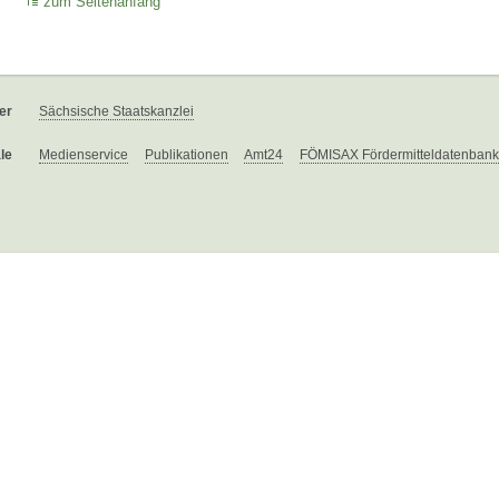
zum Seitenanfang
er
Sächsische Staatskanzlei
le
Medienservice
Publikationen
Amt24
FÖMISAX Fördermitteldatenbank