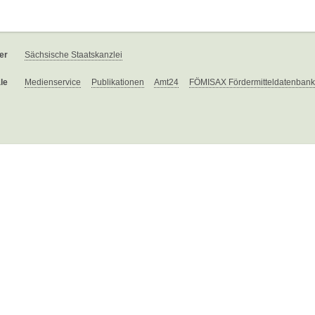
er
Sächsische Staatskanzlei
le
Medienservice
Publikationen
Amt24
FÖMISAX Fördermitteldatenbank