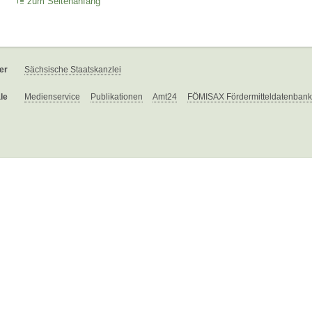
zum Seitenanfang
er
Sächsische Staatskanzlei
le
Medienservice
Publikationen
Amt24
FÖMISAX Fördermitteldatenbank