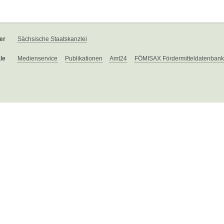
er
Sächsische Staatskanzlei
le
Medienservice
Publikationen
Amt24
FÖMISAX Fördermitteldatenbank