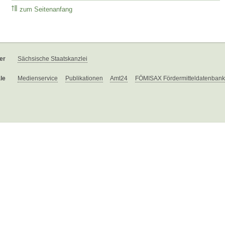
zum Seitenanfang
er
Sächsische Staatskanzlei
le
Medienservice
Publikationen
Amt24
FÖMISAX Fördermitteldatenbank