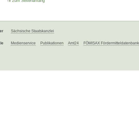
zum Seitenanfang
er
Sächsische Staatskanzlei
le
Medienservice
Publikationen
Amt24
FÖMISAX Fördermitteldatenbank