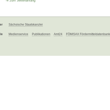
zum Seitenanfang
er
Sächsische Staatskanzlei
le
Medienservice
Publikationen
Amt24
FÖMISAX Fördermitteldatenbank