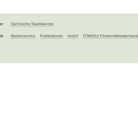
er
Sächsische Staatskanzlei
le
Medienservice
Publikationen
Amt24
FÖMISAX Fördermitteldatenbank