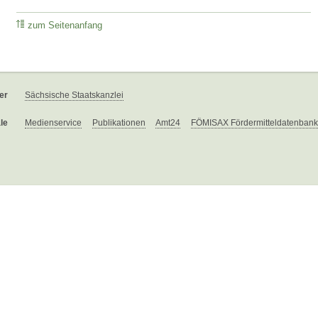
zum Seitenanfang
er
Sächsische Staatskanzlei
le
Medienservice
Publikationen
Amt24
FÖMISAX Fördermitteldatenbank