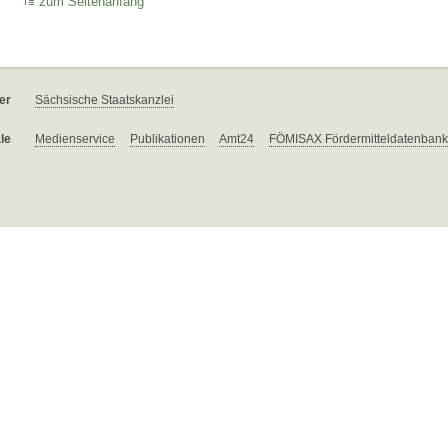
zum Seitenanfang
er
Sächsische Staatskanzlei
le
Medienservice
Publikationen
Amt24
FÖMISAX Fördermitteldatenbank