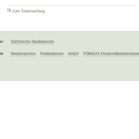
zum Seitenanfang
er
Sächsische Staatskanzlei
le
Medienservice
Publikationen
Amt24
FÖMISAX Fördermitteldatenbank