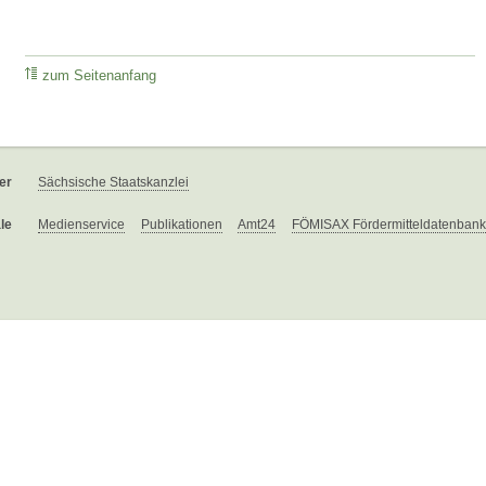
zum Seitenanfang
er
Sächsische Staatskanzlei
le
Medienservice
Publikationen
Amt24
FÖMISAX Fördermitteldatenbank