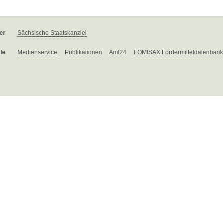
er
Sächsische Staatskanzlei
le
Medienservice
Publikationen
Amt24
FÖMISAX Fördermitteldatenbank