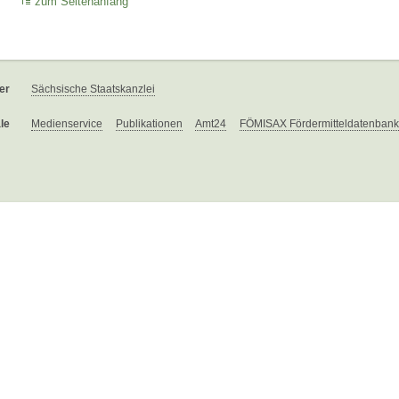
zum Seitenanfang
er
Sächsische Staatskanzlei
le
Medienservice
Publikationen
Amt24
FÖMISAX Fördermitteldatenbank