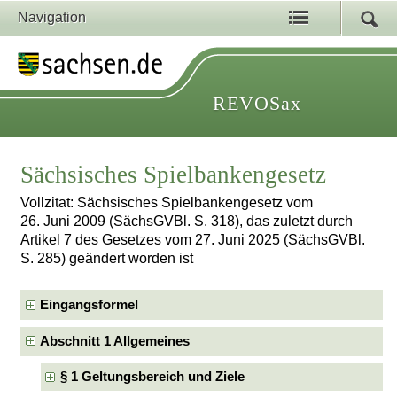
Navigation
REVOSax
Sächsisches Spielbankengesetz
Vollzitat: Sächsisches Spielbankengesetz vom
26. Juni 2009 (SächsGVBl. S. 318), das zuletzt durch
Artikel 7 des Gesetzes vom 27. Juni 2025 (SächsGVBl.
S. 285) geändert worden ist
Eingangsformel
Abschnitt 1 Allgemeines
§ 1 Geltungsbereich und Ziele