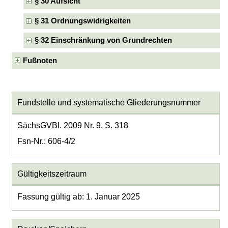
§ 30 Aufsicht
§ 31 Ordnungswidrigkeiten
§ 32 Einschränkung von Grundrechten
Fußnoten
Fundstelle und systematische Gliederungsnummer
SächsGVBl. 2009 Nr. 9, S. 318
Fsn-Nr.: 606-4/2
Gültigkeitszeitraum
Fassung gültig ab: 1. Januar 2025