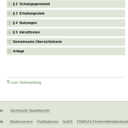
§ 2 Schutzgegenstand
§ 3 Erhaltungsziele
§ 4 Nutzungen
§ 5 Inkrafttreten
Gemeinsame Übersichtskarte
Anlage
zum Seitenanfang
er
Sächsische Staatskanzlei
le
Medienservice
Publikationen
Amt24
FÖMISAX Fördermitteldatenbank