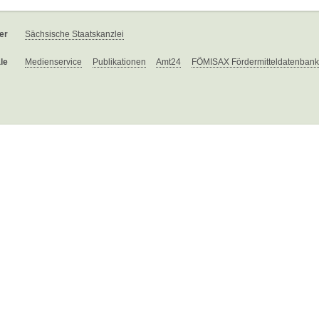
er
Sächsische Staatskanzlei
le
Medienservice
Publikationen
Amt24
FÖMISAX Fördermitteldatenbank