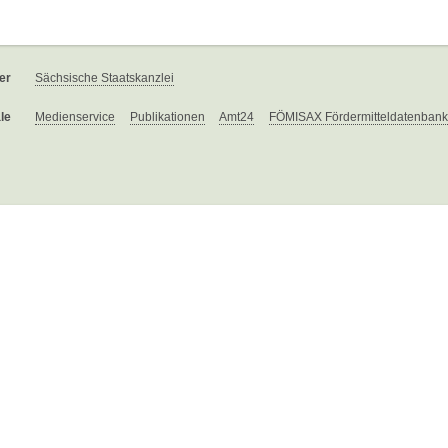
er
Sächsische Staatskanzlei
le
Medienservice
Publikationen
Amt24
FÖMISAX Fördermitteldatenbank